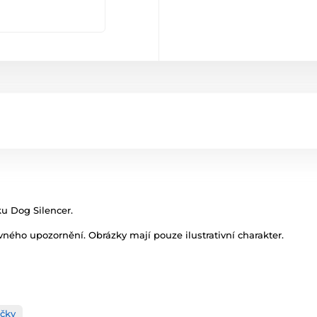
ku Dog Silencer.
ného upozornění. Obrázky mají pouze ilustrativní charakter.
čky