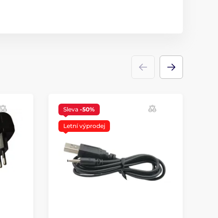
Sleva
-50%
Letní výprodej