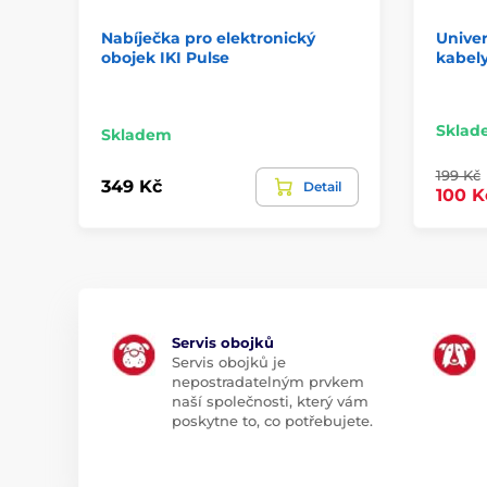
Nabíječka pro elektronický
Univer
obojek IKI Pulse
kabel
Sklad
Skladem
199 Kč
349 Kč
Detail
100 K
Servis obojků
Servis obojků je
nepostradatelným prvkem
naší společnosti, který vám
poskytne to, co potřebujete.