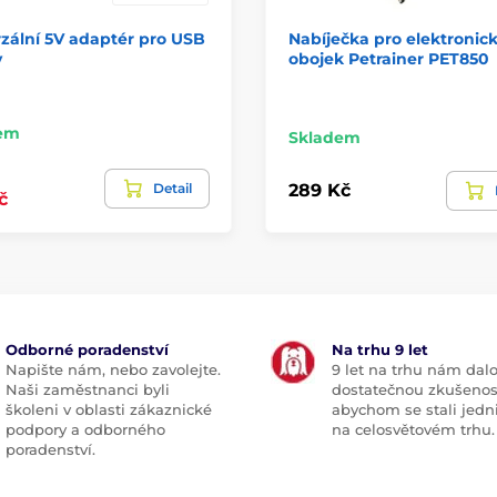
zální 5V adaptér pro USB
Nabíječka pro elektronic
y
obojek Petrainer PET850
em
Skladem
Detail
289 Kč
č
Odborné poradenství
Na trhu 9 let
Napište nám, nebo zavolejte.
9 let na trhu nám dal
Naši zaměstnanci byli
dostatečnou zkušenos
školeni v oblasti zákaznické
abychom se stali jedn
podpory a odborného
na celosvětovém trhu.
poradenství.