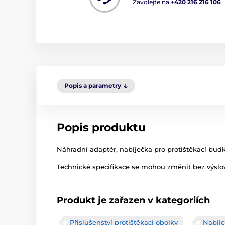
Zavolejte na
+420 216 216 106
Popis a parametry
Popis produktu
Náhradní adaptér, nabíječka pro protištěkací bud
Technické specifikace se mohou změnit bez výslov
Produkt je zařazen v kategoriích
Příslušenství protištěkací obojky
Nabíje