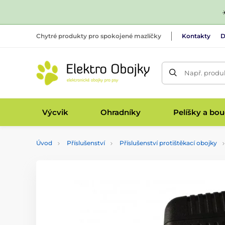
Chytré produkty pro spokojené mazlíčky
Kontakty
D
Např. produk
Výcvik
Ohradníky
Pelíšky a bo
Úvod
Příslušenství
Příslušenství protištěkací obojky