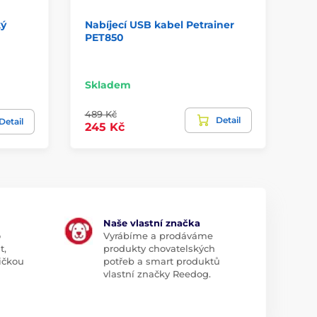
ký
Nabíjecí USB kabel Petrainer
Na
PET850
YS
61
GO
Skladem
Sk
489 Kč
Detail
88
Detail
245 Kč
Naše vlastní značka
o
Vyrábíme a prodáváme
t,
produkty chovatelských
ičkou
potřeb a smart produktů
vlastní značky Reedog.