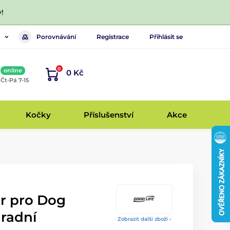
!
Porovnávání
Registrace
Přihlásit se
0
online
0 Kč
, Čt-Pá 7-15
Kočky
Příslušenství
Akce
ér pro Dog
hradní
Zobrazit další zboží ›