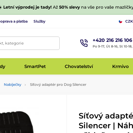
☀️
Letní výprodej je tady!
Až
50% slevy
na vše pro vaše mazlíčky
oprava a platba
Služby
CZK
+420 216 216 106
t, kategorie
Po 9-17, Út 8-16, St 10-18
udy
SmartPet
Chovatelství
Krmivo
Nabíječky
Síťový adaptér pro Dog Silencer
Síťový adapt
Silencer | Ná