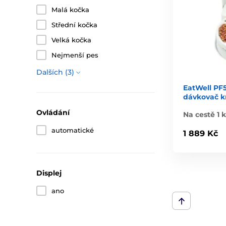
Malá kočka
Střední kočka
Velká kočka
Nejmenší pes
Dalších (3)
EatWell PF5
dávkovač k
Ovládání
Na cestě 1 k
automatické
1 889 Kč
Displej
ano