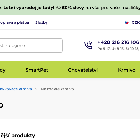
☀️
Letní výprodej je tady!
Až
50% slevy
na vše pro vaše mazlíčky
oprava a platba
Služby
CZK
+420 216 216 106
t, kategorie
Po 9-17, Út 8-16, St 10-18
udy
SmartPet
Chovatelství
Krmivo
ávkovače krmiva
Na mokré krmivo
o
ější produkty