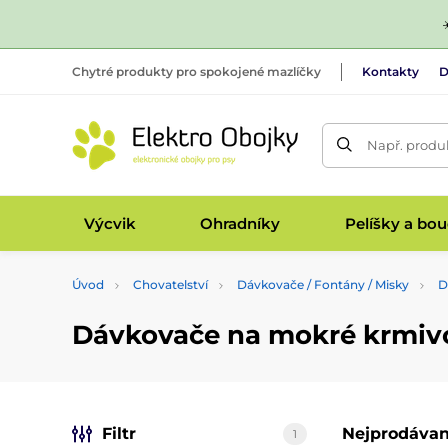
Chytré produkty pro spokojené mazlíčky
Kontakty
D
Např. produk
Výcvik
Ohradníky
Pelíšky a bo
Úvod
Chovatelství
Dávkovače / Fontány / Misky
D
Dávkovače na mokré krmiv
Filtr
Nejprodávan
1