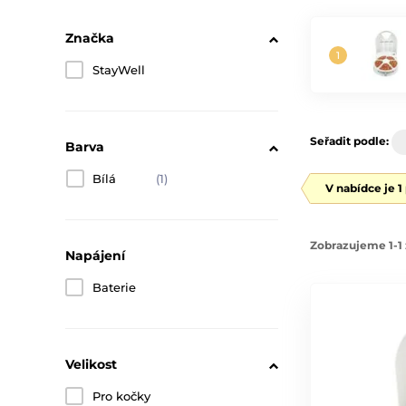
Značka
StayWell
Seřadit podle:
Barva
Bílá
(1)
V nabídce je 1
Zobrazujeme 1-1 
Napájení
Baterie
Velikost
Pro kočky