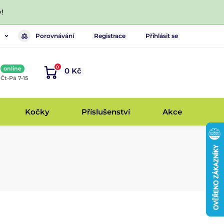
!
Porovnávání
Registrace
Přihlásit se
0
online
0 Kč
, Čt-Pá 7-15
Kočky
Příslušenství
Akce