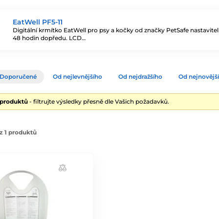
EatWell PF5-11
Digitální krmítko EatWell pro psy a kočky od značky PetSafe nastavite
48 hodin dopředu. LCD…
Doporučené
Od nejlevnějšího
Od nejdražšího
Od nejnovějš
 produktů
- filtrujte výsledky přesně dle Vašich požadavků.
z 1 produktů