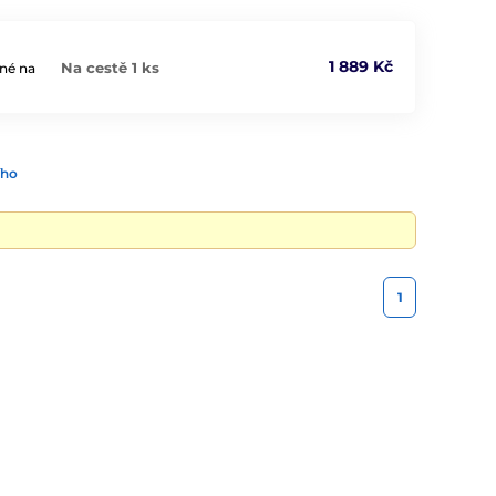
1 889 Kč
Na cestě 1 ks
lné na
ího
1