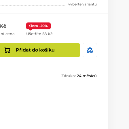
vyberte variantu
 Kč
Sleva
-20%
ní cena
Ušetříte 58 Kč
Přidat do košíku
Záruka:
24 měsíců