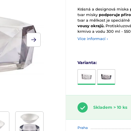
Krásná a designová miska 
tvar misky
podporuje přiro
tvar a mělkost je speciálně
vousy okrajů.
Protiskluzov
krmivo a vodu 300 ml - 550
Více informací ›
Varianta:
Skladem > 10 ks
Praha