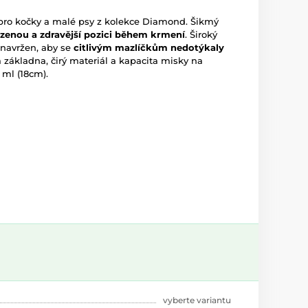
pro kočky a malé psy z kolekce Diamond. Šikmý
zenou a zdravější pozici během krmení
. Široký
 navržen, aby se
citlivým mazlíčkům nedotýkaly
á základna, čirý materiál a kapacita misky na
 ml (18cm).
vyberte variantu