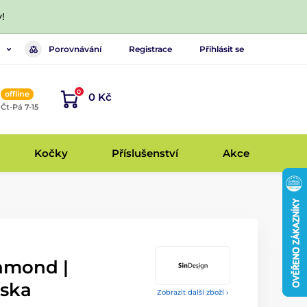
!
Porovnávání
Registrace
Přihlásit se
0
offline
0 Kč
, Čt-Pá 7-15
Kočky
Příslušenství
Akce
amond |
iska
Zobrazit další zboží ›