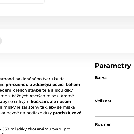
Parametry
Barva
Diamond nakloněného tvaru bude
uje
přirozenou a zdravější pozici během
ledem k jejich stavbě těla a jsou díky
ujeme z běžných rovných misek. Kromě
Velikost
 aby se citlivým
kočkám, ale i psům
í misky je zajištěný tak, aby se miska
iska pevně na podlaze díky
protiskluzové
Rozměr
- 550 ml (díky zkosenému tvaru pro