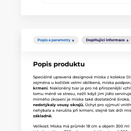
Popis a parametry
Doplňující informace
Popis produktu
Speciálně upravená designová miska z kolekce 
zejména u kočiček velmi oblíbená, miska podpor
krmení
. Nakloněný tvar je pro ně přirozenější vzh
tomu méně ve stresu, nežli když jim jídlo servír
mírného zkosení je miska také dostatečně široká,
nedotýkaly vousy okrajů.
Úchyt pro vyjmutí vnitřn
nehýbala a nerušila při krmení, stejně tak drží m
základně.
Velikost: Miska má průměr 18 cm a objem 300 ml 