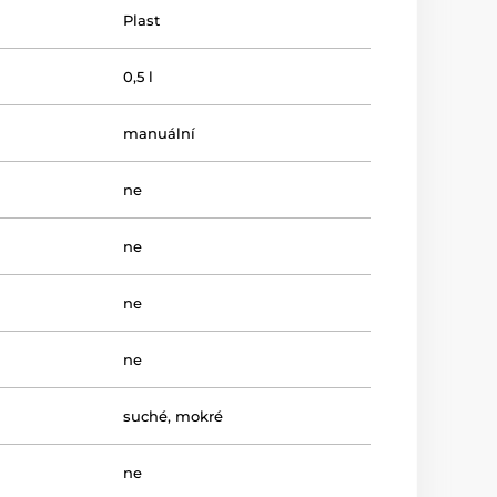
Plast
0,5 l
manuální
ne
ne
ne
ne
suché
,
mokré
ne