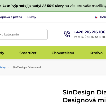
☀️
Letní výprodej je tady!
Až
50% slevy
na vše pro vaše mazlíčky
oprava a platba
Služby
CZK
+420 216 216 106
t, kategorie
Po 9-17, Út 8-16, St 10-18
udy
SmartPet
Chovatelství
Krmivo
isky
SinDesign Diamond
SinDesign Di
Designová m