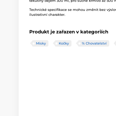
tekutiny objem 300 ml, pro suché krmivo až 500 m
Technické specifikace se mohou změnit bez výsl
ilustrativní charakter.
Produkt je zařazen v kategoriích
Misky
Kočky
% Chovatelství