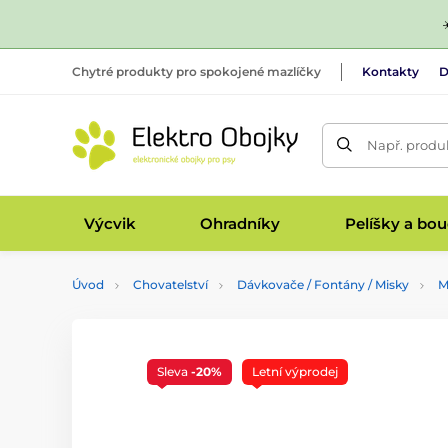
Chytré produkty pro spokojené mazlíčky
Kontakty
D
Např. produk
Výcvik
Ohradníky
Pelíšky a bo
Úvod
Chovatelství
Dávkovače / Fontány / Misky
M
Sleva
-20%
Letní výprodej