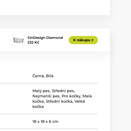
SinDesign Diamond
K nákupu
232 Kč
Černá
,
Bílá
Malý pes
,
Střední pes
,
Nejmenší pes
,
Pro kočky
,
Malá
kočka
,
Střední kočka
,
Velká
kočka
18 x 18 x 6 cm