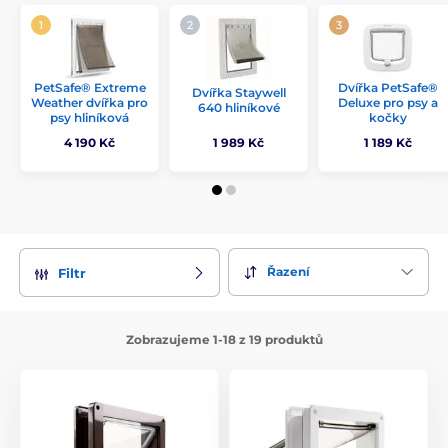
PetSafe® Extreme
Dvířka PetSafe®
Dvířka Staywell
Weather dvířka pro
Deluxe pro psy a
640 hliníkové
psy hliníková
kočky
4 190 Kč
1 989 Kč
1 189 Kč
Řazení
Filtr
Zobrazujeme 1-18 z 19 produktů