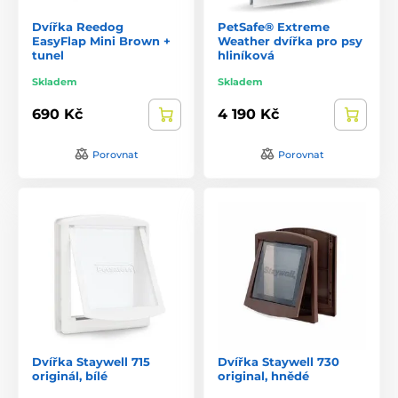
Dvířka Reedog
PetSafe® Extreme
EasyFlap Mini Brown +
Weather dvířka pro psy
tunel
hliníková
Skladem
Skladem
690 Kč
4 190 Kč
Porovnat
Porovnat
Dvířka Staywell 715
Dvířka Staywell 730
originál, bílé
original, hnědé