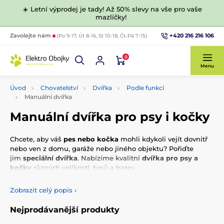
☀️ Letní výprodej je tady! Až 50% slevy na vše pro vaše
mazlíčky!
+420 216 216 106
Zavolejte nám
(Po 9-17, Út 8-16, St 10-18, Čt-Pá 7-15)
0
Menu
Úvod
Chovatelství
Dvířka
Podle funkcí
Manuální dvířka
Manuální dvířka pro psy i kočky
Chcete, aby váš
pes nebo kočka
mohli kdykoli vejít dovnitř
nebo ven z domu, garáže nebo jiného objektu? Pořiďte
jim
speciální dvířka
. Nabízíme kvalitní
dvířka pro psy a
kočky
různých velikostí, typů a barev.
Zobrazit celý popis
›
Nejprodávanější produkty