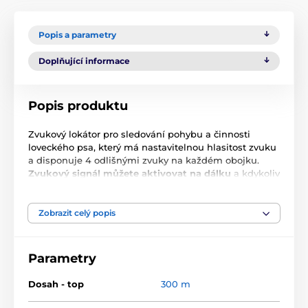
Popis a parametry
Doplňující informace
Popis produktu
Zvukový lokátor pro sledování pohybu a činnosti
loveckého psa, který má nastavitelnou hlasitost zvuku
a disponuje 4 odlišnými zvuky na každém obojku.
Zvukový signál můžete aktivovat na dálku
a kdykoliv
můžete přidat 2. nebo 3. obojek. Lokátor
BEEPER
RADIO PRO
je slyšitelný
až do vzdálenosti 200 metrů
a rádiový
dosah dálkového ovládání je až 300 m. Má
Zobrazit celý popis
nastavitelnou citlivost pohybu a nastavitelnou
hlasitost zvuku.
S dálkovým ovládáním, můžete na
dálku:
- aktivovat pípnutí na límci, aby ste našli psa -
Parametry
deaktivovat dočasně obojek- aktivovat obojek poté, co
byl dočasně deaktivován - zcela vypnout obojek. Délka
Dosah - top
300 m
obojku 65 cm - nastavitelná v kombinaci s velikostí
krku od 20 do 50 cm