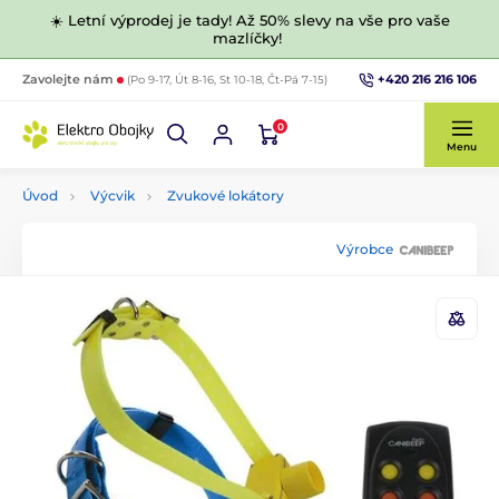
☀️ Letní výprodej je tady! Až 50% slevy na vše pro vaše
mazlíčky!
+420 216 216 106
Zavolejte nám
(Po 9-17, Út 8-16, St 10-18, Čt-Pá 7-15)
0
Menu
Úvod
Výcvik
Zvukové lokátory
Výrobce