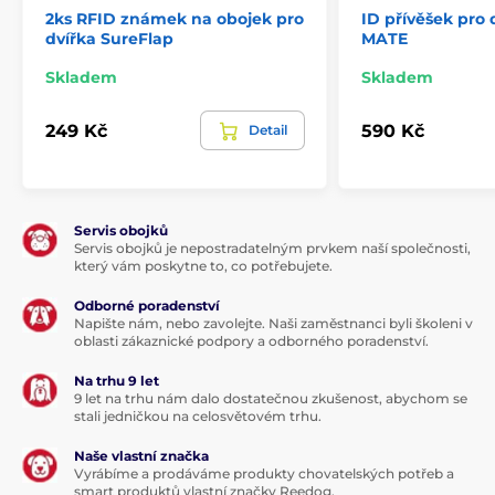
2ks RFID známek na obojek pro
ID přívěšek pro 
dvířka SureFlap
MATE
Skladem
Skladem
249 Kč
590 Kč
Detail
Servis obojků
Servis obojků je nepostradatelným prvkem naší společnosti,
který vám poskytne to, co potřebujete.
Odborné poradenství
Napište nám, nebo zavolejte. Naši zaměstnanci byli školeni v
oblasti zákaznické podpory a odborného poradenství.
Na trhu 9 let
9 let na trhu nám dalo dostatečnou zkušenost, abychom se
stali jedničkou na celosvětovém trhu.
Naše vlastní značka
Vyrábíme a prodáváme produkty chovatelských potřeb a
smart produktů vlastní značky Reedog.