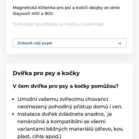
Magnetická klíčenka pro psí a kočičí obojky ze série
Staywell 400 a 900.
Technické specifikace se mohou změnit bez
výslovného upozornění. Obrázky mají pouze
ilustrativní charakter.
Zobrazit celý popis
Produkt je zařazen v kategoriích
Příslušenství dvířka
Klíče
Dvířka pro psy a kočky
V čem dvířka pro psy a kočky pomůžou?
Umožní vašemu zvířecímu chovanci
neomezený pohodlný přístup domů i ven.
Instalace dvířek zvládnete snadno, je
nenáročná a kompatibilní se všemi
variantami běžných materiálů (dřevo, kov,
plast, cihla apod.)