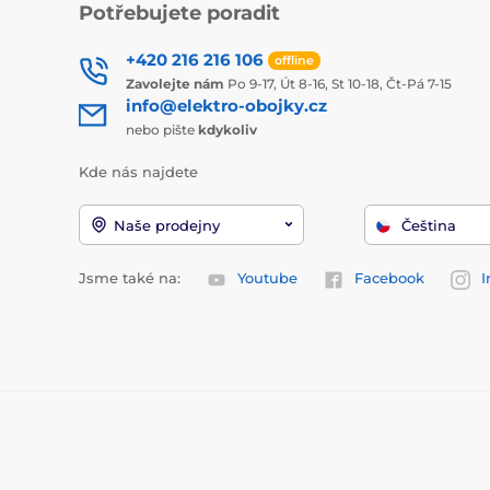
Potřebujete poradit
+420 216 216 106
offline
Zavolejte nám
Po 9-17, Út 8-16, St 10-18, Čt-Pá 7-15
info@elektro-obojky.cz
nebo pište
kdykoliv
Kde nás najdete
Naše prodejny
Čeština
Jsme také na:
Youtube
Facebook
I