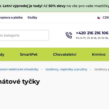
☀️
Letní výprodej je tady!
Až
50% slevy
na vše pro vaše mazlíčky
oprava a platba
Služby
CZK
+420 216 216 106
t, kategorie
Po 9-17, Út 8-16, St 10-18
udy
SmartPet
Chovatelství
Krmivo
enství elektrické ohradníky
Izolátory, napínáky a pružiny
Izolátory 
nátové tyčky