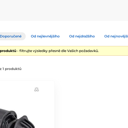
y a kovové tyčky.
Doporučené
Od nejlevnějšího
Od nejdražšího
Od nejnovějš
 produktů
- filtrujte výsledky přesně dle Vašich požadavků.
z 1 produktů