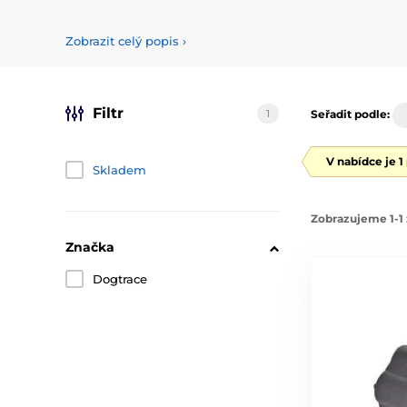
Izolátory k elektrickému ohradníku
pro laminátové tyčk
Zobrazit celý popis
›
Filtr
1
Seřadit podle:
V nabídce je 1
Skladem
Zobrazujeme 1-1 
Značka
Dogtrace