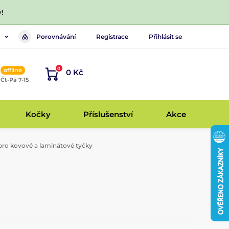
!
Porovnávání
Registrace
Přihlásit se
0
offline
0 Kč
, Čt-Pá 7-15
Kočky
Příslušenství
Akce
pro kovové a laminátové tyčky