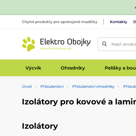
Chytré produkty pro spokojené mazlíčky
Kontakty
D
Např. produk
Výcvik
Ohradníky
Pelíšky a bo
Úvod
Příslušenství
Příslušenství ohradníky
Přísluš
Izolátory pro kovové a lami
Izolátory