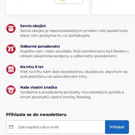
kolie, čau-čau, dunker, harrier, frízský ohař
Velikost domečku 2XL
(62 x 76 x 74 cm), velké
plemeno, výška psa 55 - 60 cm - airedale teriér,
australský ovčák, eurasier, francouzský ohař
Servis obojků
Servis obojků je nepostradatelným prvkem naší společnosti,
Technické specifikace se mohou změnit bez
který vám poskytne to, co potřebujete.
výslovného upozornění. Obrázky mají pouze
ilustrativní charakter.
Odborné poradenství
Napište nám, nebo zavolejte. Naši zaměstnanci byli školeni v
oblasti zákaznické podpory a odborného poradenství.
Na trhu 9 let
9 let na trhu nám dalo dostatečnou zkušenost, abychom se
stali jedničkou na celosvětovém trhu.
Naše vlastní značka
Vyrábíme a prodáváme produkty chovatelských potřeb a
smart produktů vlastní značky Reedog.
Přihlaste se do newsletteru
Zde napište váš e-mail
Přihlásit