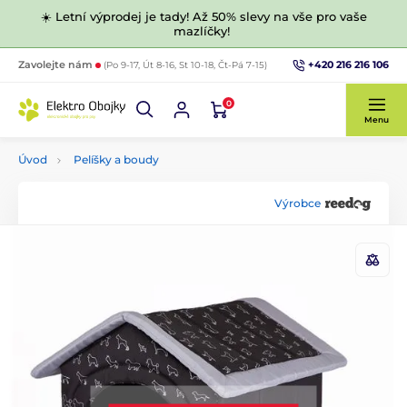
☀️ Letní výprodej je tady! Až 50% slevy na vše pro vaše
mazlíčky!
+420 216 216 106
Zavolejte nám
(Po 9-17, Út 8-16, St 10-18, Čt-Pá 7-15)
0
Menu
Úvod
Pelíšky a boudy
Výrobce