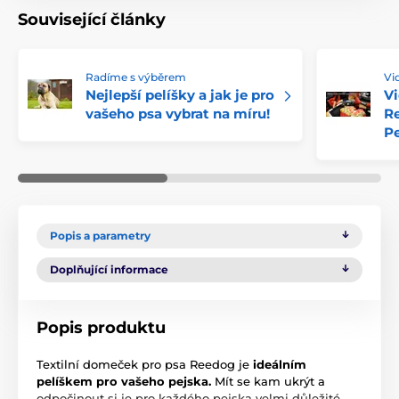
Související články
Radíme s výběrem
Vi
Nejlepší pelíšky a jak je pro
Vi
vašeho psa vybrat na míru!
R
Pe
Popis a parametry
Doplňující informace
Popis produktu
Textilní domeček pro psa Reedog je
ideálním
pelíškem pro vašeho pejska.
Mít se kam ukrýt a
odpočinout si je pro každého pejska velmi důležité.