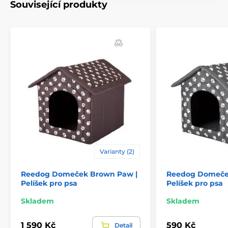
Související produkty
Velikost pelíšku:
Velikost domečku XS
(32 x 38 x 38 cm), malá
plemena psů: výška psa do 30 cm - jorkšírský teriér,
čivava, trpasličí jezevčík
Velikost domečku S
(38 x 44 x 45 cm), malá
plemena s výškou do 35 cm
Velikost domečku M
, menší střední psí plemeno:
Varianty (2)
výška psa 30 - 40 cm, - bišonek, baset, brazilský
teriér, knírač, bígl
Reedog Domeček Brown Paw |
Reedog Domeček
Velikost domečku L
(55 x 60 x 60 cm), střední psí
Pelíšek pro psa
Pelíšek pro psa
plemeno, výška psa 40 - 50 cm, - baset, kokršpaněl,
francouzský buldoček
Skladem
Skladem
Velikost domečku XL
(60 x 70 x 63 cm), větší
střední plemeno, výška psa 45 - 55 cm - bearded
1 590 Kč
590 Kč
Detail