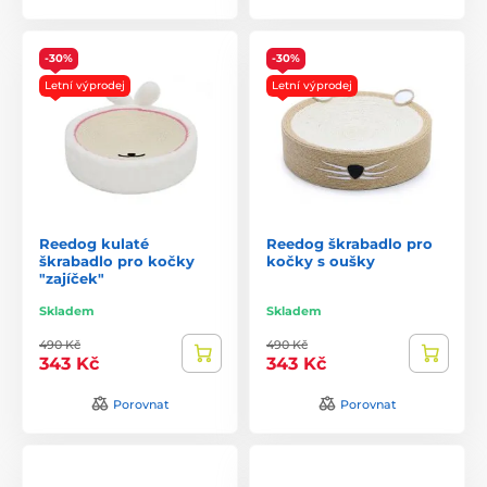
-30%
-30%
Letní výprodej
Letní výprodej
Reedog kulaté
Reedog škrabadlo pro
škrabadlo pro kočky
kočky s oušky
"zajíček"
Skladem
Skladem
490 Kč
490 Kč
343 Kč
343 Kč
Porovnat
Porovnat