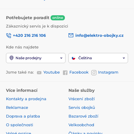
Potřebujete poradit
online
Zákaznický servis je k dispozici
+420 216 216 106
info@elektro-obojky.cz
Kde nás najdete
Naše prodejny
Čeština
Jsme také na:
Youtube
Facebook
Instagram
Více informací
Naše služby
Kontakty a prodejna
Vrácení zboží
Reklamace
Servis obojků
Doprava a platba
Bazarové zboží
O společnosti
Velkoobchod
Volné pozice
Články a novinky