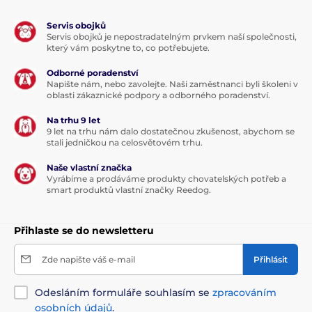
Servis obojků
Servis obojků je nepostradatelným prvkem naší společnosti,
který vám poskytne to, co potřebujete.
Odborné poradenství
Napište nám, nebo zavolejte. Naši zaměstnanci byli školeni v
oblasti zákaznické podpory a odborného poradenství.
Na trhu 9 let
9 let na trhu nám dalo dostatečnou zkušenost, abychom se
stali jedničkou na celosvětovém trhu.
Naše vlastní značka
Vyrábíme a prodáváme produkty chovatelských potřeb a
smart produktů vlastní značky Reedog.
Přihlaste se do newsletteru
Zde napište váš e-mail
Přihlásit
Odesláním formuláře souhlasím se
zpracováním
osobních údajů
.