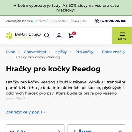
☀️ Letní výprodej je tady! Až 50% slevy na vše pro vaše
mazlíčky!
+420 216 216 106
Zavolejte nám
(Po 9-17, Út 8-16, St 10-18, Čt-Pá 7-15)
0
Menu
Úvod
Chovatelství
Hračky
Pro kočky
Podle značky
Hračky pro kočky Reedog
Hračky pro kočky Reedog
Hračky pro kočky Reedog slouží k zábavě, výcviku i trénování
paměti. Na trhu je řada interaktivních, pískacích, plyšových i
odolných hraček pro psy. Která bude ta pravá pro vašeho
mazlíčka?
Zobrazit celý popis
›
Řazení
Filtr