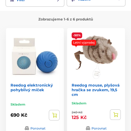
Zobrazujeme 1-6 z 6 produktů
-50%
Letní výprodej
Reedog elektronický
Reedog mouse, plyšová
pohyblivý míček
hračka se zvukem, 19,5
cm
Skladem
Skladem
249 Kč
690 Kč
125 Kč
Porovnat
Porovnat