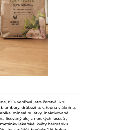
é, 19 % vepřová játra čerstvá, 6 %
 brambory, drůbeží tuk, řepná vláknina,
ablka, minerální látky, inaktivované
a lisovaný olej z norských lososů ,
 smetánky lékařské, květy heřmánku
ty lípy srdčité), borůvky 1 %, kořen