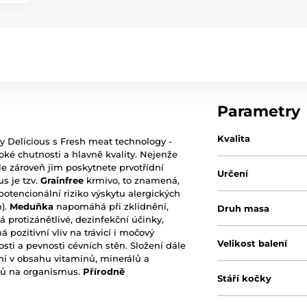
Parametry
Kvalita
ty Delicious s Fresh meat technology -
soké chutnosti a hlavně kvality. Nejenže
ale zároveň jim poskytnete prvotřídní
Určení
us je tzv.
Grainfree
krmivo, to znamená,
potencionální riziko výskytu alergických
n).
Meduňka
napomáhá při zklidnění,
Druh masa
 protizánětlivé, dezinfekční účinky,
ozitivní vliv na trávicí i močový
Velikost balení
osti a pevnosti cévních stěn. Složení dále
í v obsahu vitaminů, minerálů a
ků na organismus.
Přírodně
Stáří kočky