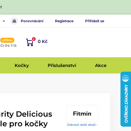
!
Porovnávání
Registrace
Přihlásit se
0
offline
0 Kč
, Čt-Pá 7-15
Kočky
Příslušenství
Akce
rity Delicious
le pro kočky
Zobrazit další zboží ›