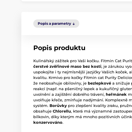
Popis a parametry
Popis produktu
Kulinářský zážitek pro Vaši kočku. Fitmin Cat Puri
čerstvé zvěřinové maso bez kosti
, je zárukou vy
uspokojíte i ty nejmlsnější jazýčky Vašich koček, 
kvalitu. Krmivo pro kočky Fitmin cat Purity Delicio
že neobsahuje obiloviny, je
bezlepkové
a snižuje 
reakcí (např. na pšeničný lepek a kukuřičný glute
uvolnění a zajištění dobrého trávení,
heřmánek
má
uvolňuje křeče, zmírňuje nadýmání. Komplexně má p
systém.
Borůvky
pro zlepšení kvality zraku, pružn
obsahuje
Chlorellu
, která má významné zastoupen
bílkovin, díky kterým má mnoho pozitivních účin
konzervováno
.