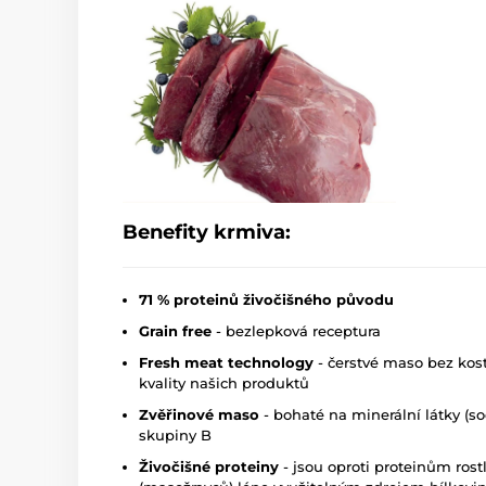
Benefity krmiva:
71 % proteinů živočišného původu
Grain free
- bezlepková receptura
Fresh meat technology
- čerstvé maso bez kost
kvality našich produktů
Zvěřinové maso
- bohaté na minerální látky (sod
skupiny B
Živočišné proteiny
- jsou oproti proteinům ros