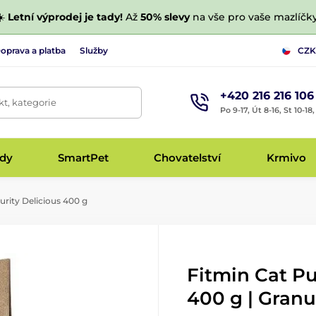
☀️
Letní výprodej je tady!
Až
50% slevy
na vše pro vaše mazlíčky
oprava a platba
Služby
CZK
+420 216 216 106
t, kategorie
Po 9-17, Út 8-16, St 10-18
udy
SmartPet
Chovatelství
Krmivo
urity Delicious 400 g
Fitmin Cat Pu
400 g | Granu