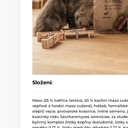
Složení:
Maso (25 % zvěřina čerstvá, 20 % kachní maso sušen
vepřové a hovězí maso sušené), hrášek, farmářské
slepičí vejce, pivovarské kvasnice, lněné semeno, j
kvasinky rodu Saccharomyces cerevisiae, za studen
bylinný komplex (lístky kopřivy dvoudomé, lístky
pravého 0,17 %, lístky meduňky lékařské 0,17 %, kvě