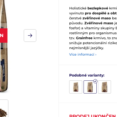
Holistické
bezlepkové
krmiv
vyvinuto
pro dospělé a ob
čerstvé
zvěřinové maso
bez
původu.
Zvěřinové maso
je
fosfor) a vitaminy skupiny 
rostlinným pro organismus 
EN
tzv.
Grainfree
krmivo, to zn
snižuje potencionální riziko
nejmlsnější jazýčky.
Více informací ›
Podobné varianty:
PRODEJ UKONČEN