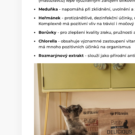
(masožravců) lépe využitelným zdrojem bílkovi
Meduňka
- napomáhá při zklidnění, uvolnění a 
Heřmánek
- protizánětlivé, dezinfekční účinky
Komplexně má pozitivní vliv na trávicí i močov
Borůvky
- pro zlepšení kvality zraku, pružnosti
Chlorella
- obsahuje významné zastoupení vitam
má mnoho pozitivních účinků na organismus
Rozmarýnový extrakt
- slouží jako přírodní ant