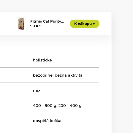
Fitmin Cat Purity…
K nákupu
99 Kč
holistické
bezobilné
,
běžná aktivita
mix
400 - 900 g
,
200 - 400 g
dospělá kočka