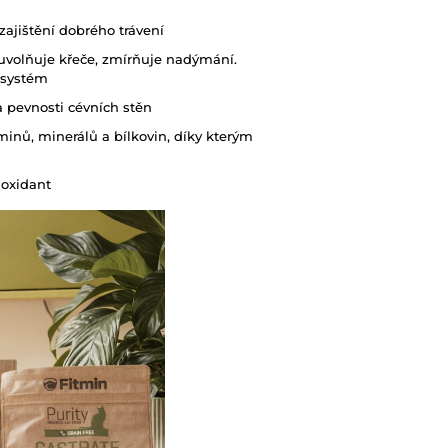
n
zajištění dobrého trávení
, uvolňuje křeče, zmírňuje nadýmání.
ý systém
 a pevnosti cévních stěn
inů, minerálů a bílkovin, díky kterým
ioxidant