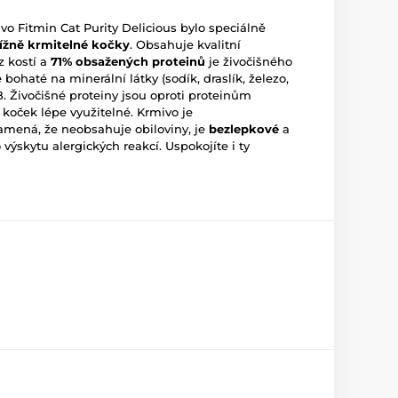
o Fitmin Cat Purity Delicious bylo speciálně
tížně krmitelné kočky
. Obsahuje kvalitní
 kostí a
71% obsažených proteinů
je živočišného
 bohaté na minerální látky (sodík, draslík, železo,
B. Živočišné proteiny jsou oproti proteinům
koček lépe využitelné. Krmivo je
amená, že neobsahuje obiloviny, je
bezlepkové
a
 výskytu alergických reakcí. Uspokojíte i ty