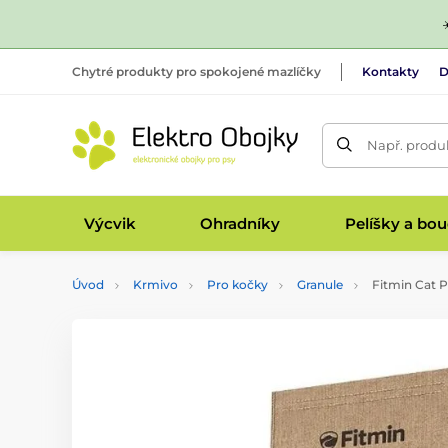
Chytré produkty pro spokojené mazlíčky
Kontakty
D
Např. produk
Výcvik
Ohradníky
Pelíšky a bo
Úvod
Krmivo
Pro kočky
Granule
Fitmin Cat P