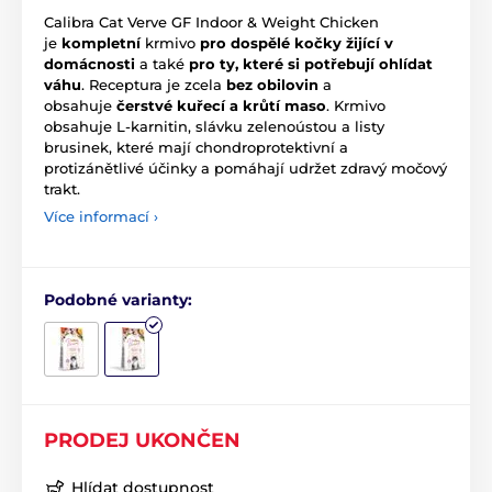
Calibra Cat Verve GF Indoor & Weight Chicken
je
kompletní
krmivo
pro dospělé kočky žijící v
domácnosti
a také
pro ty, které si potřebují ohlídat
váhu
. Receptura je zcela
bez obilovin
a
obsahuje
čerstvé kuřecí a krůtí maso
. Krmivo
obsahuje L-karnitin, slávku zelenoústou a listy
brusinek, které mají chondroprotektivní a
protizánětlivé účinky a pomáhají udržet zdravý močový
trakt.
Více informací ›
Podobné varianty:
PRODEJ UKONČEN
Hlídat dostupnost