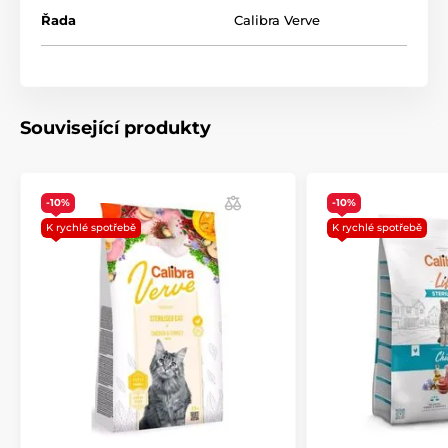
Řada
Calibra Verve
Související produkty
-10%
-10%
K rychlé spotřebě
K rychlé spotřebě
Složení: