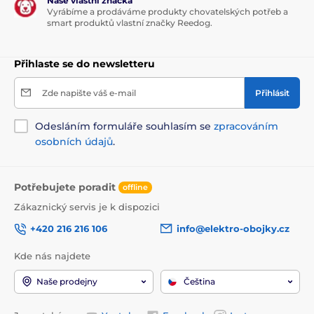
Naše vlastní značka
Vyrábíme a prodáváme produkty chovatelských potřeb a
smart produktů vlastní značky Reedog.
Přihlaste se do newsletteru
Zde napište váš e-mail
Přihlásit
Odesláním formuláře souhlasím se
zpracováním
osobních údajů
.
Analytické složky:
Potřebujete poradit
hrubý protein 38 %, hrubé oleje a tuky 14 %, hrubá
offline
vláknina 7,5 %, hrubý popel 7,8 %, vápník 1,16 %, fosfor
Zákaznický servis je k dispozici
1,1 %, sodík 0,28 %
+420 216 216 106
info@elektro-obojky.cz
Proteiny živočišného původu z celkového obsahu
proteinů 80,8 %.
Kde nás najdete
Nutriční aditiva v 1 kg:
Naše prodejny
Čeština