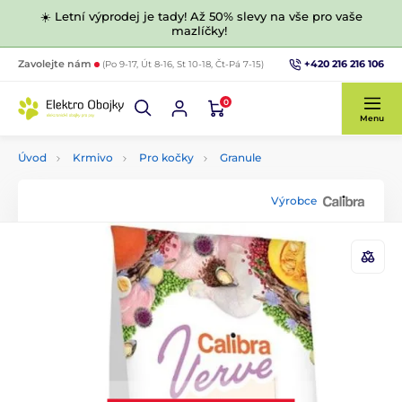
☀️ Letní výprodej je tady! Až 50% slevy na vše pro vaše
mazlíčky!
+420 216 216 106
Zavolejte nám
(Po 9-17, Út 8-16, St 10-18, Čt-Pá 7-15)
0
Menu
Úvod
Krmivo
Pro kočky
Granule
Výrobce