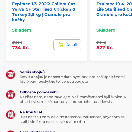
Expirace 1.3. 2026: Calibra Cat
Expirace 10.4. 20
čerstvé kuřecí maso 27 %, drůbeží protein 23,5 %, krůtí
Verve GF Sterilised Chicken &
Life Sterilised C
protein 16 %, bramborové vločky 13,7 %, třtinová bagasa
Turkey 3,5 kg | Granule pro
Granule pro koč
(vláknina z cukrové třtiny), hrášek 6,5 %, drůbeží tuk,
kočky
hydrolyzovaná játra, bramborový protein 3 %, slepičí
Skladem
Skladem
vejce 2 %, pivovarské kvasnice, dýňové vločky 1,5 %,
lněné semínko 1 %, kvasničné výrobky, lososový olej 1
%, sušený list brusnice brusinka 0,8 %, chlorid
815 Kč
913 Kč
Detail
draselný, inulin (kořen čekanky) 0,2 %, semeno
734 Kč
822 Kč
ostropestřce 0,1 %, slávka zelenoústá (Perna
canaliculus) 0,1 %, chlorid sodný, Yucca schidigera 0,05
%, semeno jitrocele (psyllium) 0,02 %, rozmarýnový
extrakt 0,01 %.
Servis obojků
Servis obojků je nepostradatelným prvkem naší společnosti,
který vám poskytne to, co potřebujete.
Odborné poradenství
Napište nám, nebo zavolejte. Naši zaměstnanci byli školeni v
oblasti zákaznické podpory a odborného poradenství.
Na trhu 9 let
9 let na trhu nám dalo dostatečnou zkušenost, abychom se
stali jedničkou na celosvětovém trhu.