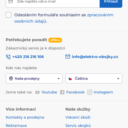
Zde napište váš e-mail
Přihlásit
Odesláním formuláře souhlasím se
zpracováním
osobních údajů
.
Potřebujete poradit
offline
Zákaznický servis je k dispozici
+420 216 216 106
info@elektro-obojky.cz
Kde nás najdete
Naše prodejny
Čeština
Jsme také na:
Youtube
Facebook
Instagram
Více informací
Naše služby
Kontakty a prodejna
Vrácení zboží
Reklamace
Servis obojků