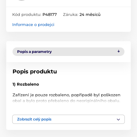
Kód produktu:
P48177
Záruka:
24 měsíců
Informace o prodejci
Popis a parametry
Popis produktu
1) Rozbaleno
Zařízení je pouze rozbaleno, popřípadě byl poškozen
obal a bylo proto přebaleno do neoriginálního obalu.
Zboží nebylo nikdy použito.
2) Zánovní
Zobrazit celý popis
Zboží bylo používáno jako předváděcí, na prodejně,
nebo bylo zákazníkovi vyměněno během několika