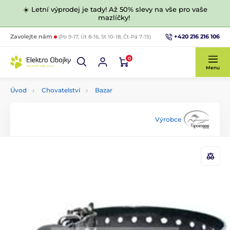
☀️ Letní výprodej je tady! Až 50% slevy na vše pro vaše
mazlíčky!
+420 216 216 106
Zavolejte nám
(Po 9-17, Út 8-16, St 10-18, Čt-Pá 7-15)
0
Menu
Úvod
Chovatelství
Bazar
Výrobce