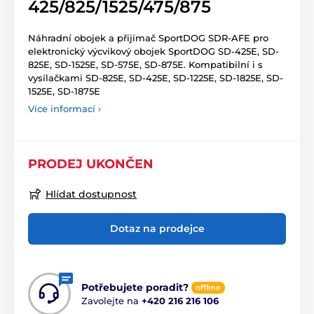
425/825/1525/475/875
Náhradní obojek a přijímač SportDOG SDR-AFE pro
elektronický výcvikový obojek SportDOG SD-425E, SD-
825E, SD-1525E, SD-575E, SD-875E. Kompatibilní i s
vysílačkami SD-825E, SD-425E, SD-1225E, SD-1825E, SD-
1525E, SD-1875E
Více informací ›
PRODEJ UKONČEN
Hlídat dostupnost
Dotaz na prodejce
Potřebujete poradit?
offline
Zavolejte na
+420 216 216 106