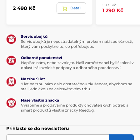
Technické specifikace se mohou změnit bez
1 589 Kč
2 490 Kč
Detail
1 290 Kč
výslovného upozornění. Obrázky mají pouze
ilustrativní charakter.
Produkt je zařazen v kategoriích
Servis obojků
Servis obojků je nepostradatelným prvkem naší společnosti,
který vám poskytne to, co potřebujete.
Bazar
Výcvikové obojky bazar
Odborné poradenství
Napište nám, nebo zavolejte. Naši zaměstnanci byli školeni v
oblasti zákaznické podpory a odborného poradenství.
Na trhu 9 let
9 let na trhu nám dalo dostatečnou zkušenost, abychom se
stali jedničkou na celosvětovém trhu.
Naše vlastní značka
Vyrábíme a prodáváme produkty chovatelských potřeb a
smart produktů vlastní značky Reedog.
Přihlaste se do newsletteru