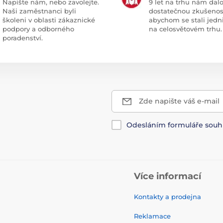
Napište nám, nebo zavolejte.
9 let na trhu nám dal
Naši zaměstnanci byli
dostatečnou zkušenos
školeni v oblasti zákaznické
abychom se stali jedn
podpory a odborného
na celosvětovém trhu.
poradenství.
Zde napište váš e-mail
Odesláním formuláře souh
Více informací
Kontakty a prodejna
Reklamace