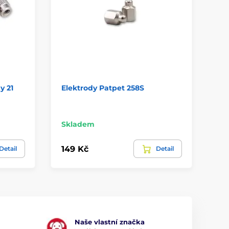
y 21
Elektrody Patpet 258S
El
a 
el
Skladem
Sk
149 Kč
14
Detail
Detail
Naše vlastní značka