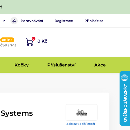
!
Porovnávání
Registrace
Přihlásit se
0
offline
0 Kč
, Čt-Pá 7-15
Kočky
Příslušenství
Akce
T Systems
Zobrazit další zboží ›