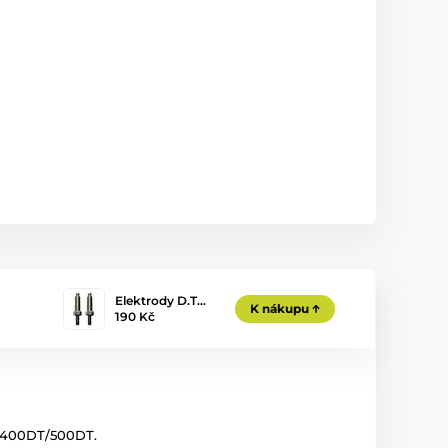
Elektrody D.T…
K nákupu
190 Kč
T/400DT/500DT.