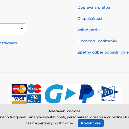
Doprava a platba
O společnosti
Volné pozice
Obchodní podmínky
nstagram
Zpětný odběr odpadních el
Nastavení cookies
© 2026 www.elektro-obojky.cz ⦁ E-shop vytvořila
SIMPLIA.cz
ného fungování, analýze návštěvnosti, personalizaci obsahu a případně i
našimi partnery.
Zjistit více»
Povolit vše