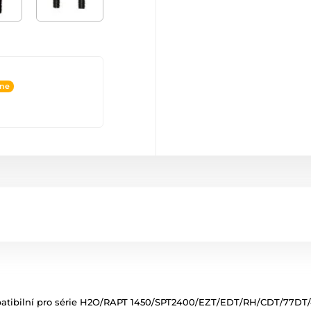
ine
mpatibilní pro série H2O/RAPT 1450/SPT2400/EZT/EDT/RH/CDT/77D