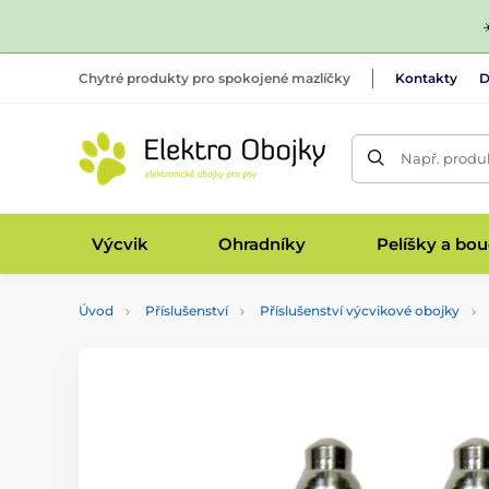
Chytré produkty pro spokojené mazlíčky
Kontakty
D
Např. produk
Výcvik
Ohradníky
Pelíšky a bo
Úvod
Příslušenství
Příslušenství výcvikové obojky