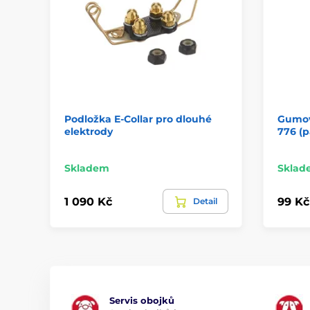
Podložka E-Collar pro dlouhé
Gumov
elektrody
776 (p
Skladem
Sklad
1 090 Kč
99 Kč
Detail
Servis obojků