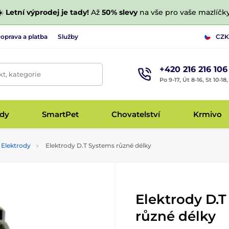
☀️
Letní výprodej je tady!
Až
50% slevy
na vše pro vaše mazlíčky
oprava a platba
Služby
CZK
+420 216 216 106
t, kategorie
Po 9-17, Út 8-16, St 10-18
udy
SmartPet
Chovatelství
Krmivo
Elektrody
Elektrody D.T Systems různé délky
Elektrody D.
různé délky