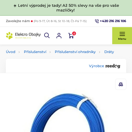
☀️ Letní výprodej je tady! Až 50% slevy na vše pro vaše
mazlíčky!
+420 216 216 106
Zavolejte nám
(Po 9-17, Út 8-16, St 10-18, Čt-Pá 7-15)
0
Menu
Úvod
Příslušenství
Příslušenství ohradníky
Dráty
Výrobce