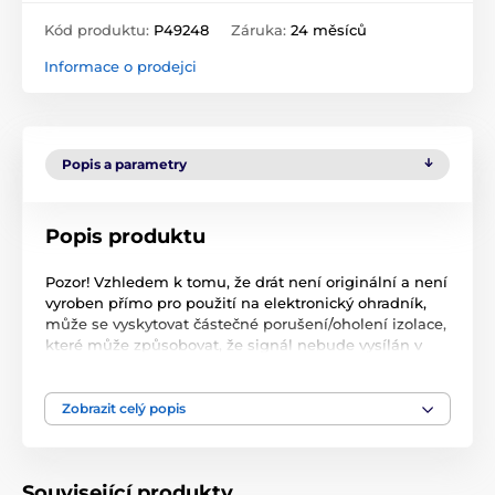
Kód produktu:
P49248
Záruka:
24 měsíců
Informace o prodejci
Popis a parametry
Popis produktu
Pozor! Vzhledem k tomu, že drát není originální a není
vyroben přímo pro použití na elektronický ohradník,
může se vyskytovat částečné porušení/oholení izolace,
které může způsobovat, že signál nebude vysílán v
místě tohoto přerušení, nebo bude základna hlásit
přerušení obvodu. Před pevnou instalací tedy prosím
zkontrolujte stav drátu a v případě nalezení takového
Zobrazit celý popis
místa, jej odstřihněte a drát znovu napojte pomocí
spojek anténního drátu a ideálně elektrikářské
lepenky k tomu.
Související produkty