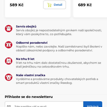
Příslušenství ohradníky
Dráty
589 Kč
689 Kč
Detail
Servis obojků
Servis obojků je nepostradatelným prvkem naší společnosti,
který vám poskytne to, co potřebujete.
Odborné poradenství
Napište nám, nebo zavolejte. Naši zaměstnanci byli školeni v
oblasti zákaznické podpory a odborného poradenství.
Na trhu 9 let
9 let na trhu nám dalo dostatečnou zkušenost, abychom se
stali jedničkou na celosvětovém trhu.
Naše vlastní značka
Vyrábíme a prodáváme produkty chovatelských potřeb a
smart produktů vlastní značky Reedog.
Přihlaste se do newsletteru
Zde napište váš e-mail
Přihlásit