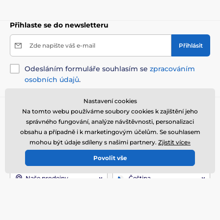
Přihlaste se do newsletteru
Zde napište váš e-mail
Přihlásit
Odesláním formuláře souhlasím se
zpracováním
osobních údajů
.
Nastavení cookies
Potřebujete poradit
Na tomto webu používáme soubory cookies k zajištění jeho
offline
správného fungování, analýze návštěvnosti, personalizaci
Zákaznický servis je k dispozici
obsahu a případně i k marketingovým účelům. Se souhlasem
+420 216 216 106
info@elektro-obojky.cz
mohou být údaje sdíleny s našimi partnery.
Zjistit více»
Povolit vše
Kde nás najdete
Naše prodejny
Čeština
Jsme také na:
Youtube
Facebook
Instagram