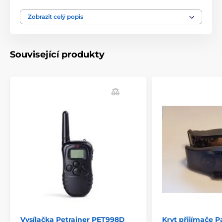
ilustrativní charakter.
Zobrazit celý popis
Produkt je zařazen v kategoriích
Související produkty
Příslušenství výcvikové obojky
Doplňky
Kryty a díly
Vysílačka Petrainer PET998D
Kryt přijímače P