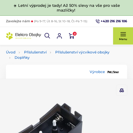
☀️ Letní výprodej je tady! Až 50% slevy na vše pro vaše
mazlíčky!
+420 216 216 106
Zavolejte nám
(Po 9-17, Út 8-16, St 10-18, Čt-Pá 7-15)
0
Menu
Úvod
Příslušenství
Příslušenství výcvikové obojky
Doplňky
Výrobce