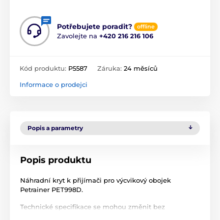
Potřebujete poradit?
offline
Zavolejte na
+420 216 216 106
Kód produktu:
P5587
Záruka:
24 měsíců
Informace o prodejci
Popis a parametry
Popis produktu
Náhradní kryt k přijímači pro výcvikový obojek
Petrainer PET998D.
Technické specifikace se mohou změnit bez
výslovného upozornění. Obrázky mají pouze