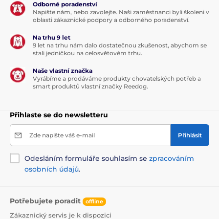
Odborné poradenství
Napište nám, nebo zavolejte. Naši zaměstnanci byli školeni v
oblasti zákaznické podpory a odborného poradenství.
Na trhu 9 let
9 let na trhu nám dalo dostatečnou zkušenost, abychom se
stali jedničkou na celosvětovém trhu.
Naše vlastní značka
Vyrábíme a prodáváme produkty chovatelských potřeb a
smart produktů vlastní značky Reedog.
Přihlaste se do newsletteru
Zde napište váš e-mail
Přihlásit
Odesláním formuláře souhlasím se
zpracováním
osobních údajů
.
Potřebujete poradit
offline
Zákaznický servis je k dispozici