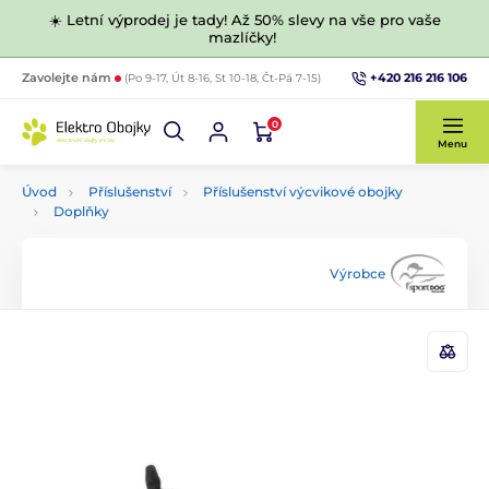
☀️ Letní výprodej je tady! Až 50% slevy na vše pro vaše
mazlíčky!
+420 216 216 106
Zavolejte nám
(Po 9-17, Út 8-16, St 10-18, Čt-Pá 7-15)
0
Menu
Úvod
Příslušenství
Příslušenství výcvikové obojky
Doplňky
Výrobce