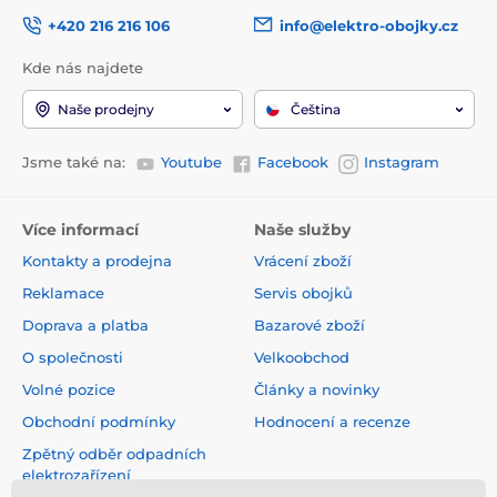
+420 216 216 106
info@elektro-obojky.cz
Kde nás najdete
Naše prodejny
Čeština
Jsme také na:
Youtube
Facebook
Instagram
Více informací
Naše služby
Kontakty a prodejna
Vrácení zboží
Reklamace
Servis obojků
Doprava a platba
Bazarové zboží
O společnosti
Velkoobchod
Volné pozice
Články a novinky
Obchodní podmínky
Hodnocení a recenze
Zpětný odběr odpadních
elektrozařízení