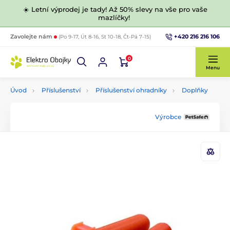
☀️ Letní výprodej je tady! Až 50% slevy na vše pro vaše
mazlíčky!
+420 216 216 106
Zavolejte nám
(Po 9-17, Út 8-16, St 10-18, Čt-Pá 7-15)
0
Menu
Úvod
Příslušenství
Příslušenství ohradníky
Doplňky
Výrobce