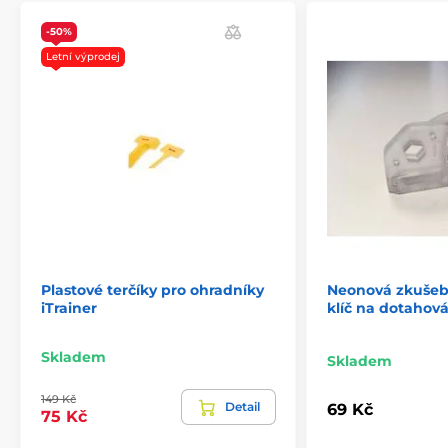
-50%
Letní výprodej
Plastové terčíky pro ohradníky
Neonová zkušebn
iTrainer
klíč na dotahová
Skladem
Skladem
149 Kč
Detail
69 Kč
75 Kč