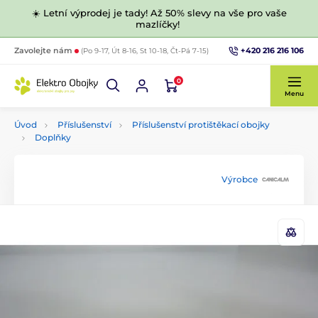
☀️ Letní výprodej je tady! Až 50% slevy na vše pro vaše
mazlíčky!
+420 216 216 106
Zavolejte nám
(Po 9-17, Út 8-16, St 10-18, Čt-Pá 7-15)
0
Menu
Úvod
Příslušenství
Příslušenství protištěkací obojky
Doplňky
Výrobce