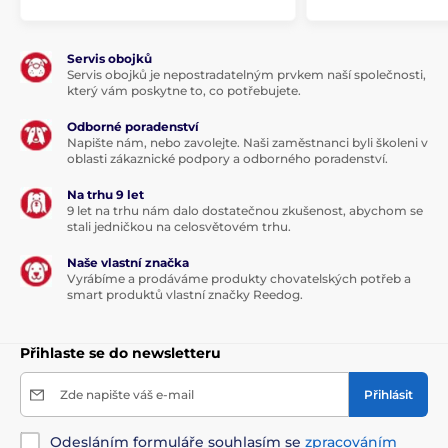
Servis obojků
Servis obojků je nepostradatelným prvkem naší společnosti,
který vám poskytne to, co potřebujete.
Odborné poradenství
Napište nám, nebo zavolejte. Naši zaměstnanci byli školeni v
oblasti zákaznické podpory a odborného poradenství.
Na trhu 9 let
9 let na trhu nám dalo dostatečnou zkušenost, abychom se
stali jedničkou na celosvětovém trhu.
Naše vlastní značka
Vyrábíme a prodáváme produkty chovatelských potřeb a
smart produktů vlastní značky Reedog.
Přihlaste se do newsletteru
Zde napište váš e-mail
Přihlásit
Odesláním formuláře souhlasím se
zpracováním