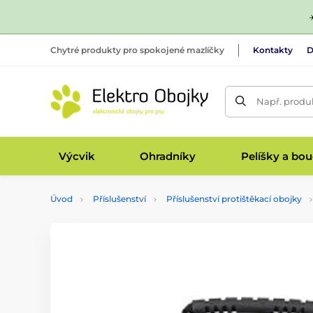
Chytré produkty pro spokojené mazlíčky
Kontakty
D
Např. produk
Výcvik
Ohradníky
Pelíšky a bo
Úvod
Příslušenství
Příslušenství protištěkací obojky