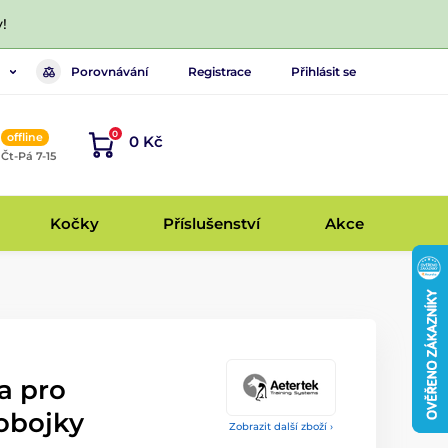
!
Porovnávání
Registrace
Přihlásit se
0
offline
0 Kč
, Čt-Pá 7-15
Kočky
Příslušenství
Akce
a pro
obojky
Zobrazit další zboží ›