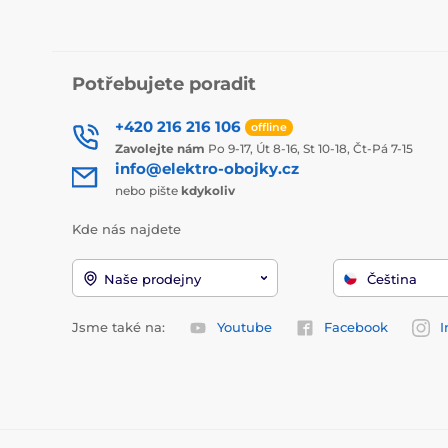
Potřebujete poradit
+420 216 216 106
offline
Zavolejte nám
Po 9-17, Út 8-16, St 10-18, Čt-Pá 7-15
info@elektro-obojky.cz
nebo pište
kdykoliv
Kde nás najdete
Naše prodejny
Čeština
Jsme také na:
Youtube
Facebook
I