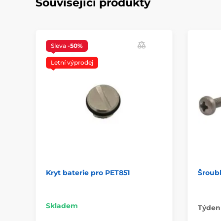
Související produkty
Sleva
-50%
Letní výprodej
Kryt baterie pro PET851
Šroubk
Skladem
Týden