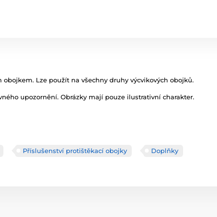
m obojkem. Lze použít na všechny druhy výcvikových obojků.
ného upozornění. Obrázky mají pouze ilustrativní charakter.
Příslušenství protištěkací obojky
Doplňky