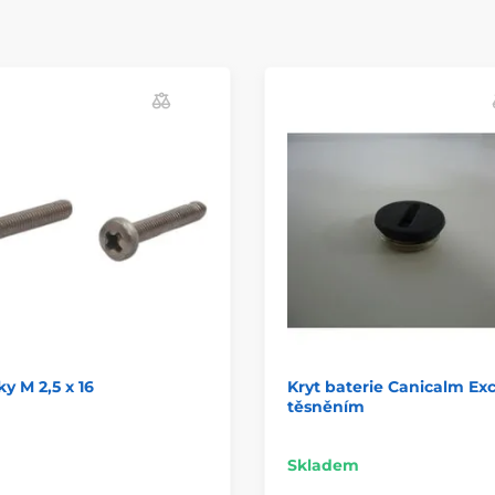
y M 2,5 x 16
Kryt baterie Canicalm Exc
těsněním
Skladem