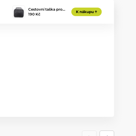
Cestovní taška pro…
K nákupu
190 Kč