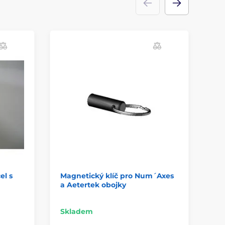
el s
Magnetický klíč pro Num´Axes
Šr
a Aetertek obojky
ne
pr
Skladem
Sk