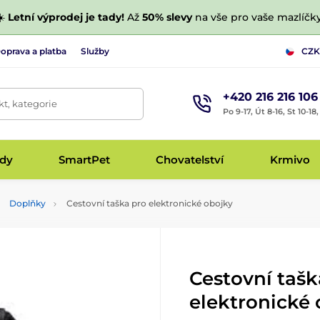
☀️
Letní výprodej je tady!
Až
50% slevy
na vše pro vaše mazlíčky
oprava a platba
Služby
CZK
+420 216 216 106
t, kategorie
Po 9-17, Út 8-16, St 10-18
udy
SmartPet
Chovatelství
Krmivo
Doplňky
Cestovní taška pro elektronické obojky
Cestovní tašk
elektronické 