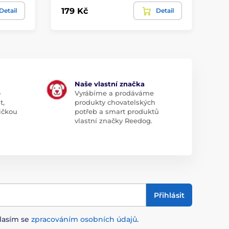
179 Kč
49
Detail
Detail
Naše vlastní značka
o
Vyrábíme a prodáváme
t,
produkty chovatelských
ičkou
potřeb a smart produktů
vlastní značky Reedog.
Přihlásit
lasím se
zpracováním osobních údajů
.