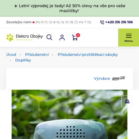
☀️ Letní výprodej je tady! Až 50% slevy na vše pro vaše
mazlíčky!
+420 216 216 106
Zavolejte nám
(Po 9-17, Út 8-16, St 10-18, Čt-Pá 7-15)
0
Menu
Úvod
Příslušenství
Příslušenství protištěkací obojky
Doplňky
Výrobce