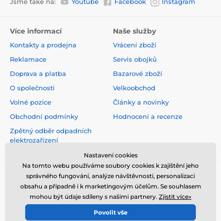
Jsme také na:
Youtube
Facebook
Instagram
Více informací
Naše služby
Kontakty a prodejna
Vrácení zboží
Reklamace
Servis obojků
Doprava a platba
Bazarové zboží
O společnosti
Velkoobchod
Volné pozice
Články a novinky
Obchodní podmínky
Hodnocení a recenze
Zpětný odběr odpadních
elektrozařízení
Nastavení cookies
Na tomto webu používáme soubory cookies k zajištění jeho
správného fungování, analýze návštěvnosti, personalizaci
obsahu a případně i k marketingovým účelům. Se souhlasem
mohou být údaje sdíleny s našimi partnery.
Zjistit více»
Povolit vše
© 2026 www.elektro-obojky.cz ⦁ E-shop vytvořila
SIMPLIA.cz