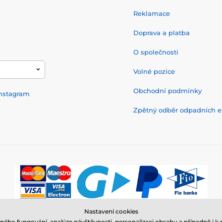
Reklamace
Doprava a platba
O společnosti
Volné pozice
Obchodní podmínky
nstagram
Zpětný odběr odpadních el
Nastavení cookies
© 2026 www.elektro-obojky.cz ⦁ E-shop vytvořila
SIMPLIA.cz
ného fungování, analýze návštěvnosti, personalizaci obsahu a případně i