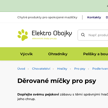
Chytré produkty pro spokojené mazlíčky
Kontakty
D
Např. produk
Výcvik
Ohradníky
Pelíšky a bo
Úvod
Chovatelství
Hračky
Pro psy
Podle tvar
Děrované míčky pro psy
Dopřejte svému pejskovi
zábavu s těmi správnými hrač
jeho chrup.