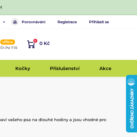
!
Porovnávání
Registrace
Přihlásit se
0
offline
0 Kč
, Čt-Pá 7-15
Kočky
Příslušenství
Akce
abaví vašeho psa na dlouhé hodiny a jsou vhodné pro