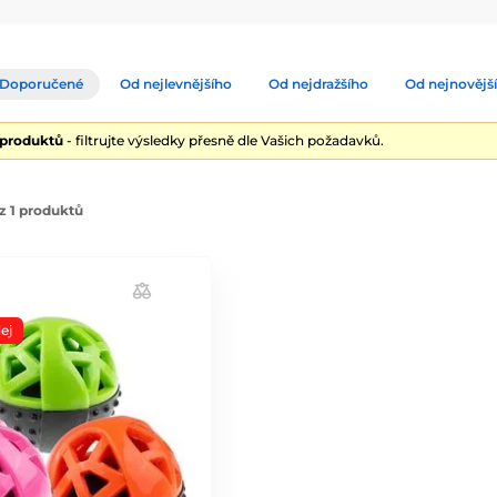
Doporučené
Od nejlevnějšího
Od nejdražšího
Od nejnovějš
 produktů
- filtrujte výsledky přesně dle Vašich požadavků.
z 1 produktů
ej