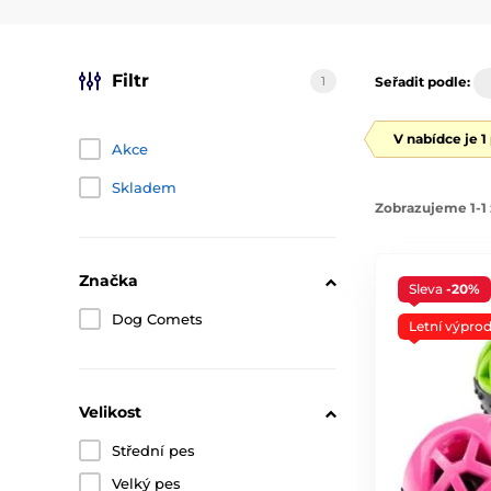
Filtr
1
Seřadit podle:
V nabídce je 1
Akce
Skladem
Zobrazujeme 1-1 
Značka
Sleva
-20%
Dog Comets
Letní výprod
Velikost
Střední pes
Velký pes