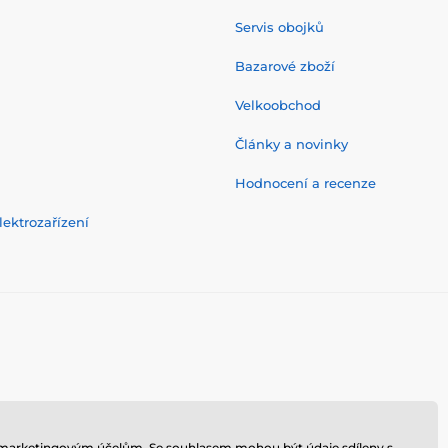
Servis obojků
Bazarové zboží
Velkoobchod
Články a novinky
Hodnocení a recenze
ektrozařízení
 k marketingovým účelům. Se souhlasem mohou být údaje sdíleny s