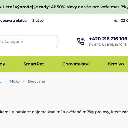
☀️
Letní výprodej je tady!
Až
50% slevy
na vše pro vaše mazlíčky
oprava a platba
Služby
CZK
+420 216 216 106
t, kategorie
Po 9-17, Út 8-16, St 10-18
udy
SmartPet
Chovatelství
Krmivo
u
Míčky
Děrované
kami. V nabídce najdete kvalitní a ověřené míčky pro psy, které z