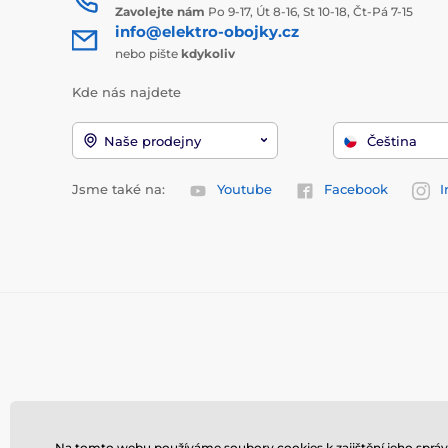
Zavolejte nám
Po 9-17, Út 8-16, St 10-18, Čt-Pá 7-15
info@elektro-obojky.cz
nebo pište
kdykoliv
Kde nás najdete
Naše prodejny
Čeština
Jsme také na:
Youtube
Facebook
I
Na tomto webu používáme soubory cookies k zajištění jeho správ