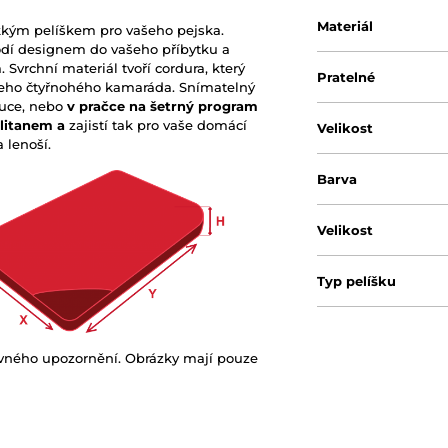
Materiál
kým pelíškem pro vašeho pejska.
hodí designem do vašeho příbytku a
Svrchní materiál tvoří cordura, který
Pratelné
šeho čtyřnohého kamaráda. Snímatelný
ruce, nebo
v pračce na šetrný program
litanem a
zajistí tak pro vaše domácí
Velikost
 lenoší.
Barva
Velikost
Typ pelíšku
ovného upozornění. Obrázky mají pouze