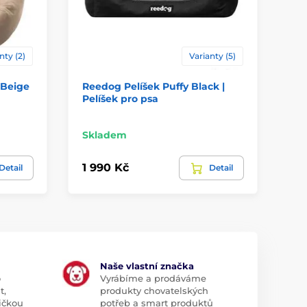
nty (2)
Varianty (5)
 Beige
Reedog Pelíšek Puffy Black |
Re
Pelíšek pro psa
Pe
Skladem
Sk
1 990 Kč
1 
Detail
Detail
Naše vlastní značka
o
Vyrábíme a prodáváme
t,
produkty chovatelských
ičkou
potřeb a smart produktů