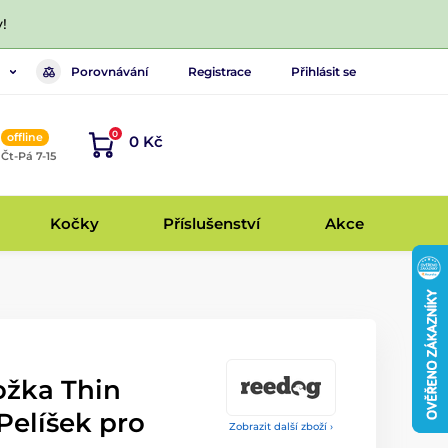
!
Porovnávání
Registrace
Přihlásit se
0
offline
0 Kč
, Čt-Pá 7-15
Kočky
Příslušenství
Akce
žka Thin
Pelíšek pro
Zobrazit další zboží ›