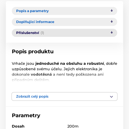
Popis a parametry
Doplňující informace
Příslušenství
(1)
Popis produktu
Vrhače jsou
jednoduché na obsluhu a robustní
, dobře
uzpůsobené svému účelu. Jejich elektronika je
dokonale
vodotěsná
a není tedy poškozena ani
případným deštěm.
Ptáka je možno vložit nejen se shora při současném
napínání pružin, ale rovněž novým vylepšeným
Zobrazit celý popis
způsobem speciálními bočními dvířky až po natažení
a zajištění pružin. Tím máte k dispozici obě ruce pro
pohodlnější vkládání ptáka. Zařízení je určeno
pro
Parametry
ptáky do velikosti holuba nebo křepelky.
Dosah
200m
Spuštění vrhače následuje ihned po stisknutí