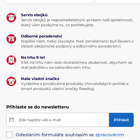
Servis obojků
Servis obojků je nepostradatelným prvkem naší společnosti,
který vám poskytne to, co potřebujete.
Odborné poradenství
Napište nám, nebo zavolejte. Naši zaměstnanci byli školeni v
oblasti zákaznické podpory a odborného poradenství.
Na trhu 9 let
9 let na trhu nám dalo dostatečnou zkušenost, abychom se
stali jedničkou na celosvětovém trhu.
Naše vlastní značka
Vyrábíme a prodáváme produkty chovatelských potřeb a
smart produktů vlastní značky Reedog.
Přihlaste se do newsletteru
Zde napište váš e-mail
Přihlásit
Odesláním formuláře souhlasím se
zpracováním