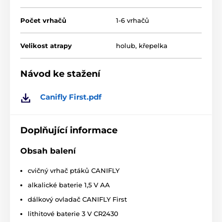
příslušného tlačítka na ovladači.
Počet vrhačů
1-6 vrhačů
Technické údaje:
Společné:
Velikost atrapy
holub, křepelka
Dosah: cca 200 m na rovině
Návod ke stažení
Počet vrhačů: 1 až 6
Další ovládaná zařízení: 1 nebo 2 výcvikové obojky1
Canifly First.pdf
nebo 2 zvukové obojky (viz kombinace výše)
Vysílací jednotka (ovladač):
Doplňující informace
Anténa: integrovaná (vnitřní)
Obsah balení
Frekvence: 869,525 MHz
cvičný vrhač ptáků CANIFLY
Zabezpečení radiového spojení a kódování:
mikropočítačem
alkalické baterie 1,5 V AA
Napájení: 1 lithiová baterie 3 V CR2430
dálkový ovladač CANIFLY First
lithitové baterie 3 V CR2430
Indikace stavu baterie: světelný indikátor (LED)