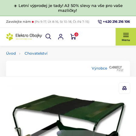
☀️ Letní výprodej je tady! Až 50% slevy na vše pro vaše
mazlíčky!
+420 216 216 106
Zavolejte nám
(Po 9-17, Út 8-16, St 10-18, Čt-Pá 7-15)
0
Menu
Úvod
Chovatelství
Výrobce