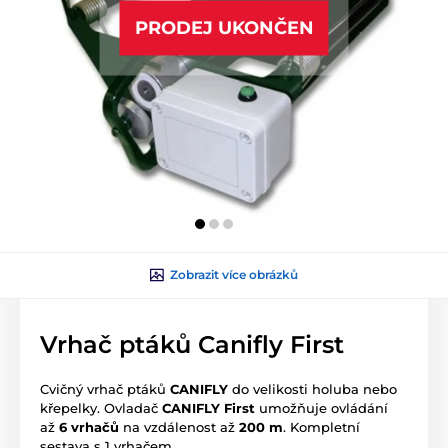
PRODEJ UKONČEN
Zobrazit více obrázků
Vrhač ptáků Canifly First
Cvičný vrhač ptáků
CANIFLY
do velikosti holuba nebo
křepelky. Ovladač
CANIFLY First
umožňuje ovládání
až
6 vrhačů
na vzdálenost až
200 m
. Kompletní
sestava s 1 vrhačem.