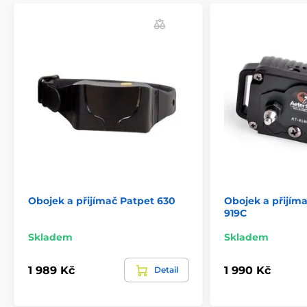
Cvičné vrhače ptáků
Příslušenství
Obojek a přijímač Patpet 630
Obojek a přijím
919C
Skladem
Skladem
1 989 Kč
1 990 Kč
Detail