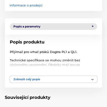
Informace o prodejci
Popis a parametry
Popis produktu
Přijímač pro vrhač ptáků Dogtra PL1 a QL1.
Technické specifikace se mohou změnit bez
výslovného upozornění. Obrázky mají pouze
ilustrativní charakter.
Technické specifikace se mohou změnit bez
Zobrazit celý popis
výslovného upozornění. Obrázky mají pouze
ilustrativní charakter.
Související produkty
Produkt je zařazen v kategoriích