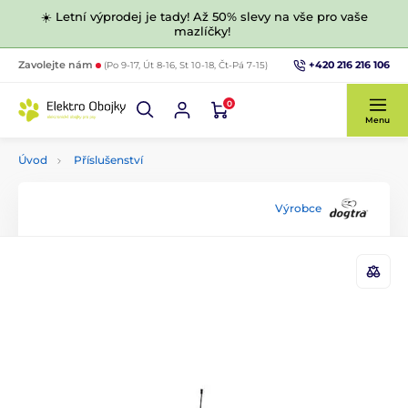
☀️ Letní výprodej je tady! Až 50% slevy na vše pro vaše
mazlíčky!
+420 216 216 106
Zavolejte nám
(Po 9-17, Út 8-16, St 10-18, Čt-Pá 7-15)
0
Menu
Úvod
Příslušenství
Výrobce