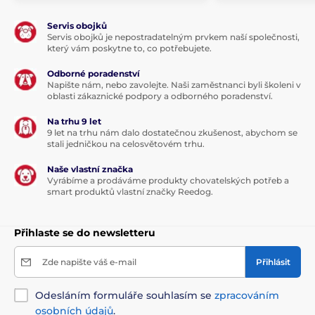
Servis obojků
Servis obojků je nepostradatelným prvkem naší společnosti,
který vám poskytne to, co potřebujete.
Odborné poradenství
Napište nám, nebo zavolejte. Naši zaměstnanci byli školeni v
oblasti zákaznické podpory a odborného poradenství.
Na trhu 9 let
9 let na trhu nám dalo dostatečnou zkušenost, abychom se
stali jedničkou na celosvětovém trhu.
Naše vlastní značka
Vyrábíme a prodáváme produkty chovatelských potřeb a
smart produktů vlastní značky Reedog.
Přihlaste se do newsletteru
Zde napište váš e-mail
Přihlásit
Odesláním formuláře souhlasím se
zpracováním
osobních údajů
.