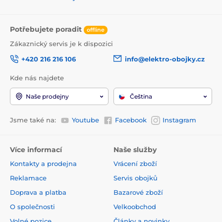
Potřebujete poradit
offline
Zákaznický servis je k dispozici
+420 216 216 106
info@elektro-obojky.cz
Kde nás najdete
Naše prodejny
Čeština
Jsme také na:
Youtube
Facebook
Instagram
Více informací
Naše služby
Kontakty a prodejna
Vrácení zboží
Reklamace
Servis obojků
Doprava a platba
Bazarové zboží
O společnosti
Velkoobchod
Volné pozice
Články a novinky