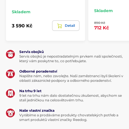
měsíce za nové balení.
Technické specifikace se mohou změnit bez
Skladem
Skladem
výslovného upozornění. Obrázky mají pouze
ilustrativní charakter.
890 Kč
3 590 Kč
Detail
712 Kč
Servis obojků
Servis obojků je nepostradatelným prvkem naší společnosti,
který vám poskytne to, co potřebujete.
Odborné poradenství
Napište nám, nebo zavolejte. Naši zaměstnanci byli školeni v
oblasti zákaznické podpory a odborného poradenství.
Na trhu 9 let
9 let na trhu nám dalo dostatečnou zkušenost, abychom se
stali jedničkou na celosvětovém trhu.
Naše vlastní značka
Vyrábíme a prodáváme produkty chovatelských potřeb a
smart produktů vlastní značky Reedog.