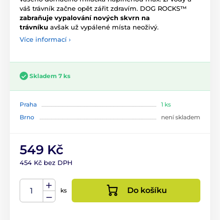
váš trávník začne opět zářit zdravím. DOG ROCKS™
zabraňuje vypalování nových skvrn na
trávníku
avšak už vypálené místa neoživý.
Více informací ›
Skladem 7 ks
Praha
1 ks
Brno
není skladem
549 Kč
454 Kč bez DPH
Do košíku
ks