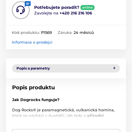
Potřebujete poradit?
online
Zavolejte na
+420 216 216 106
Kód produktu:
P1569
Záruka:
24 měsíců
Informace o prodejci
Popis a parametry
Popis produktu
Jak Dogrocks funguje?
Dog Rocks® je paramagnetická, vulkanická hornina,
která se nachází v Austrálii, jde tedy o
přírodní
produkt
. Tyto horniny dokáží odfiltrovat různé
nečistoty z vody jako cín, amoniak a dusičnany, které