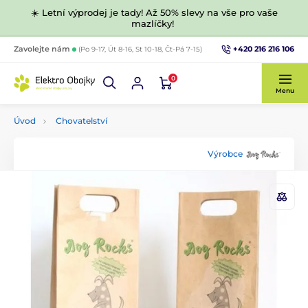
☀️ Letní výprodej je tady! Až 50% slevy na vše pro vaše
mazlíčky!
+420 216 216 106
Zavolejte nám
(Po 9-17, Út 8-16, St 10-18, Čt-Pá 7-15)
0
Menu
Úvod
Chovatelství
Výrobce