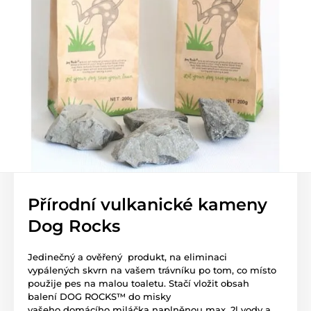
Přírodní vulkanické kameny
Dog Rocks
Jedinečný a ověřený produkt, na eliminaci
vypálených skvrn na vašem trávníku po tom, co místo
použije pes na malou toaletu. Stačí vložit obsah
balení DOG ROCKS™ do misky
vašeho domácího miláčka naplněnou max. 2l vody a