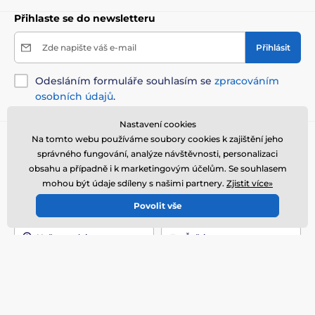
Přihlaste se do newsletteru
Zde napište váš e-mail
Přihlásit
Odesláním formuláře souhlasím se
zpracováním
osobních údajů
.
Nastavení cookies
Na tomto webu používáme soubory cookies k zajištění jeho
Potřebujete poradit
online
správného fungování, analýze návštěvnosti, personalizaci
Zákaznický servis je k dispozici
obsahu a případně i k marketingovým účelům. Se souhlasem
mohou být údaje sdíleny s našimi partnery.
Zjistit více»
+420 216 216 106
info@elektro-obojky.cz
Povolit vše
Kde nás najdete
Naše prodejny
Čeština
Jsme také na:
Youtube
Facebook
Instagram
Více informací
Naše služby