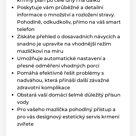
krmný plán po celé dny i na dálku
Produkt je zařazen v kategoriích
Poskytuje vám průběžné a detailní
SmartPet
Chovatelství
informace o množství a rozložení stravy.
Pohodlně, odkudkoliv, přímo na váš smart
Dávkovače / Fontány / Misky
telefon
Dávkovače krmiva
Získáte přehled o dosavadních návycích a
snadno je upravíte na vhodnější režim
mazlíčkovi na míru
Umožňuje automatické nastavení a
přesné odměření vhodných porcí
Pomáhá efektivně řešit problémy s
nadváhou, která přináší další závažné
zdravotní komplikace
Obstará vaší domácí šelmě důležitý přísun
vody
Pro vašeho mazlíčka pohodlný přístup a
pro vás designový estetický servis krmení
zvířete