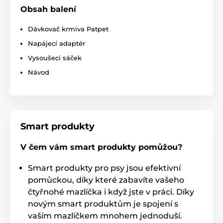
Obsah balení
Dávkovač krmiva Patpet
Napájecí adaptér
Vysoušecí sáček
Návod
Smart produkty
Krmení i při výpadku proudu
V čem vám smart produkty pomůžou?
Dávkovač je prioritně napájen pomocí nabíjecí
Smart produkty pro psy jsou efektivní
adaptéru, který je součástí balení. Záložní baterie 3x
baterie D jsou umístěny ve spodní straně dávkovače
pomůckou, díky které zabavíte vašeho
(nejsou součástí balení) a
spolehlivě fungují i v
čtyřnohé mazlíčka i když jste v práci. Díky
případě výpadku proudu.
Vaši domácí mazlíčci tak
novým smart produktům je spojení s
budou mít dostatek krmiva a zajistí nepřerušený
vaším mazlíčkem mnohem jednoduší.
provoz po dobu několika dní. Baterie lze navíc v