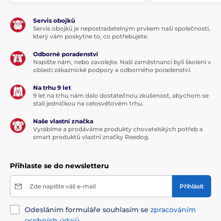
Servis obojků
Servis obojků je nepostradatelným prvkem naší společnosti,
který vám poskytne to, co potřebujete.
Odborné poradenství
Napište nám, nebo zavolejte. Naši zaměstnanci byli školeni v
oblasti zákaznické podpory a odborného poradenství.
Na trhu 9 let
9 let na trhu nám dalo dostatečnou zkušenost, abychom se
stali jedničkou na celosvětovém trhu.
Naše vlastní značka
Vyrábíme a prodáváme produkty chovatelských potřeb a
smart produktů vlastní značky Reedog.
Přihlaste se do newsletteru
Zde napište váš e-mail
Přihlásit
Odesláním formuláře souhlasím se
zpracováním
osobních údajů
.