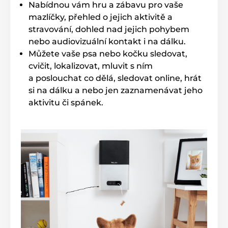
případě potřeby dokoupit v našem e-shopu.
Nabídnou vám hru a zábavu pro vaše
mazlíčky, přehled o jejich aktivitě a
stravování, dohled nad jejich pohybem
nebo audiovizuální kontakt i na dálku.
Můžete vaše psa nebo kočku sledovat,
cvičit, lokalizovat, mluvit s ním
a poslouchat co dělá, sledovat online, hrát
si na dálku a nebo jen zaznamenávat jeho
aktivitu či spánek.
Přehledný podsvícený displej