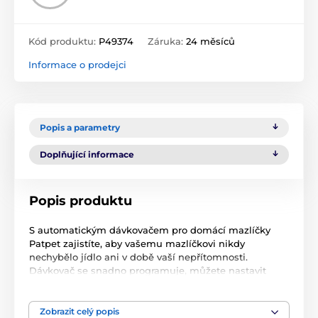
Kód produktu:
P49374
Záruka:
24 měsíců
Informace o prodejci
Popis a parametry
Doplňující informace
Popis produktu
S automatickým dávkovačem pro domácí mazlíčky
Patpet zajistíte, aby vašemu mazlíčkovi nikdy
nechybělo jídlo ani v době vaší nepřítomnosti.
Dávkovač se snadno programuje, můžete nastavit
časovač který vydá krmivo a velikost porce ve zvolený
čas. Dávkovač můžete nastavit tak, aby dávkoval jedno
až čtyři jídla denně a až devět porcí na jídlo. Váš
Zobrazit celý popis