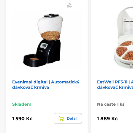
Eyenimal digital | Automatický
EatWell PF5-11 |
dávkovač krmiva
dávkovač krmiva
Skladem
Na cestě 1 ks
1 590 Kč
1 889 Kč
Detail