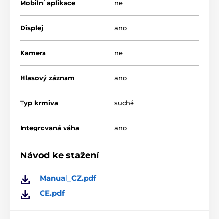
Mobilní aplikace
ne
Displej
ano
Kamera
ne
Hlasový záznam
ano
Typ krmiva
suché
Integrovaná váha
ano
Návod ke stažení
Manual_CZ.pdf
CE.pdf
Objem nádoby krmiva