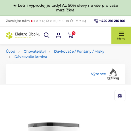
☀️ Letní výprodej je tady! Až 50% slevy na vše pro vaše
mazlíčky!
+420 216 216 106
Zavolejte nám
(Po 9-17, Út 8-16, St 10-18, Čt-Pá 7-15)
0
Menu
Úvod
Chovatelství
Dávkovače / Fontány / Misky
Dávkovače krmiva
Výrobce