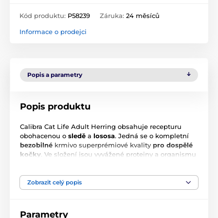
Kód produktu:
P58239
Záruka:
24 měsíců
Informace o prodejci
Popis a parametry
Popis produktu
Calibra Cat Life Adult Herring obsahuje recepturu
obohacenou o
sledě
a
lososa
. Jedná se o kompletní
bezobilné
krmivo superprémiové kvality
pro dospělé
kočky
. Ve složení jsou vyvážené proteiny a organismu
je dodávána potřebná
energie
. Krmivo podporuje
ideální kondici
kočky a je obohaceno o prospěšný
lososový olej
, který napomáhá správnému fungování
Zobrazit celý popis
nervové soustavy a srsti navrací její lesk.
Přednosti krmiva:
Parametry