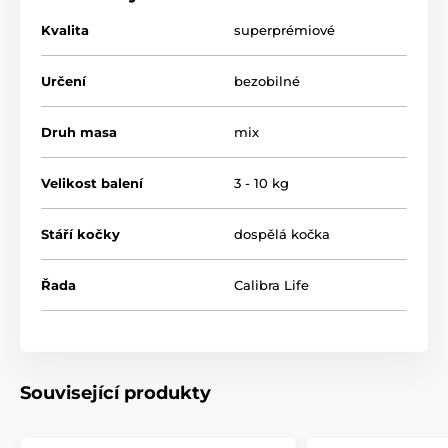
Kvalita
superprémiové
neobsahuje pšenici
ani umělá barviva
bez přidaných konzervantů a GMO
Určení
bezobilné
obohaceno o taurin
díky
omega 3
působí protizánětlivě
Druh masa
mix
Velikost balení
3 - 10 kg
Stáří kočky
dospělá kočka
Řada
Calibra Life
Související produkty