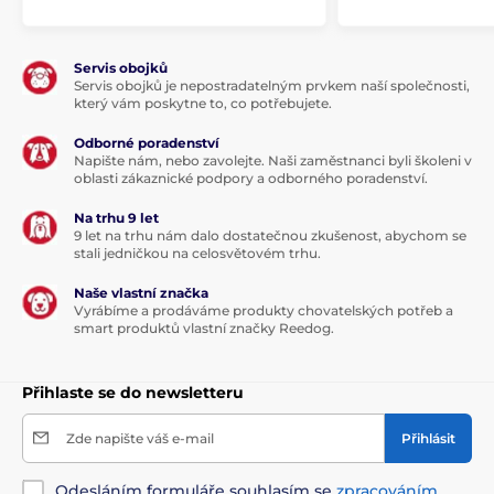
Servis obojků
Servis obojků je nepostradatelným prvkem naší společnosti,
který vám poskytne to, co potřebujete.
Odborné poradenství
Napište nám, nebo zavolejte. Naši zaměstnanci byli školeni v
oblasti zákaznické podpory a odborného poradenství.
Na trhu 9 let
9 let na trhu nám dalo dostatečnou zkušenost, abychom se
stali jedničkou na celosvětovém trhu.
Naše vlastní značka
Vyrábíme a prodáváme produkty chovatelských potřeb a
Analytické složky:
smart produktů vlastní značky Reedog.
Přihlaste se do newsletteru
Hrubý protein 32,5 %, hrubé oleje a tuky 17,5 %, hrubá
vláknina 2 %, hrubý popel 6 %, vápník 1,1 %, fosfor 1 %,
sodík 0,5 %, hořčík 0,1 %
Zde napište váš e-mail
Přihlásit
Proteiny živočišného původu z celkového obsahu
Odesláním formuláře souhlasím se
zpracováním