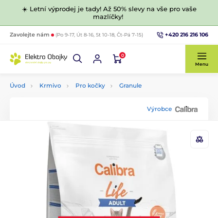
☀️ Letní výprodej je tady! Až 50% slevy na vše pro vaše
mazlíčky!
+420 216 216 106
Zavolejte nám
(Po 9-17, Út 8-16, St 10-18, Čt-Pá 7-15)
0
Menu
Úvod
Krmivo
Pro kočky
Granule
Výrobce