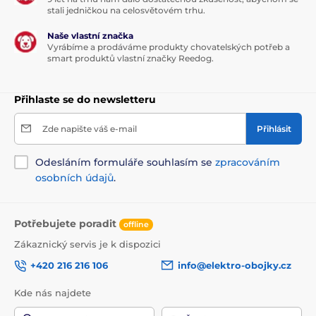
Hmotnost psa (kg)
10
25
50
stali jedničkou na celosvětovém trhu.
Naše vlastní značka
Denní dávka (ks)
0,5
2
3
Vyrábíme a prodáváme produkty chovatelských potřeb a
smart produktů vlastní značky Reedog.
Brit Jerky Snack je zdravým, masitým a chutným
doplňkem pravidelné stravy vašeho psa. Dávejte
svému psovi denně za odměnu nebo jako pamlsek
Přihlaste se do newsletteru
během společných chvilek v průběhu dne.
Nenahrazujte běžnou stravu, abyste zajistili denní
Zde napište váš e-mail
Přihlásit
příjem živin. Přesto, že je produkt velmi chutný,
nepřekračujte dávku a cvičte se svým psem. Zajistěte
Odesláním formuláře souhlasím se
zpracováním
přístup k čerstvé pitné vodě.
osobních údajů
.
Technické specifikace se mohou změnit bez
výslovného upozornění. Obrázky mají pouze
ilustrativní charakter.
Potřebujete poradit
offline
Zákaznický servis je k dispozici
+420 216 216 106
info@elektro-obojky.cz
Kde nás najdete