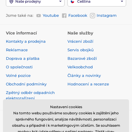
Naše prodejny
Čeština
Jsme také na:
Youtube
Facebook
Instagram
Více informací
Naše služby
Kontakty a prodejna
Vrácení zboží
Reklamace
Servis obojků
Doprava a platba
Bazarové zboží
O společnosti
Velkoobchod
Volné pozice
Články a novinky
Obchodní podmínky
Hodnocení a recenze
Zpětný odběr odpadních
elektrozařízení
Nastavení cookies
Na tomto webu používáme soubory cookies k zajištění jeho
správného fungování, analýze návštěvnosti, personalizaci
obsahu a případně i k marketingovým účelům. Se souhlasem
mohou být údaje sdíleny s našimi partnery.
Zjistit více»