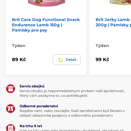
Složení:
Brit Care Dog Functional Snack
Brit Jerky Lamb
Endurance Lamb 150g |
200g | Pamlsky 
vykostěné kuře (59%), vykostěné hovězí (26%), glycerín
Pamlsky pro psy
rostlinného původu, lignocelulóza, chlorid sodný.
Přírodní antioxidanty: rozmarýnový výtažek a výtažky
tokoferolu z rostlinných olejů (1b306(i)).
Týden
Týden
Analytické složky:
89 Kč
99 Kč
Detail
hrubý protein 31%, hrubý tuk 27%, vlhkost 18%, hrubý
popel 5%, hrubá vláknina 2%.
Metabolizovatelná energie:
Servis obojků
Servis obojků je nepostradatelným prvkem naší společnosti,
který vám poskytne to, co potřebujete.
4,160 kcal/kg.
Odborné poradenství
Napište nám, nebo zavolejte. Naši zaměstnanci byli školeni v
Dávkování:
oblasti zákaznické podpory a odborného poradenství.
Na trhu 9 let
9 let na trhu nám dalo dostatečnou zkušenost, abychom se