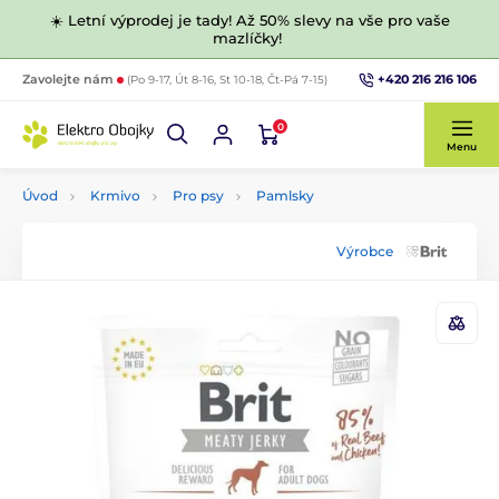
☀️ Letní výprodej je tady! Až 50% slevy na vše pro vaše
mazlíčky!
+420 216 216 106
Zavolejte nám
(Po 9-17, Út 8-16, St 10-18, Čt-Pá 7-15)
0
Menu
Úvod
Krmivo
Pro psy
Pamlsky
Výrobce