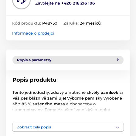
Zavolejte na
+420 216 216 106
Kód produktu:
P48750
Záruka:
24 měsíců
Informace o prodejci
Popis a parametry
Popis produktu
Tento jednoduchý, zdravý a nutričně skvělý
pamlsek
si
Váš pes bláznivě zamiluje! Výborné pamlsky vyrobené
až z
85 % sušeného masa
a obohaceny o
superpotraviny. Pomalé sušení za nízkých teplot
uchová přirozenou chuť a texturu masa. Všechny
druhy použitého masa pocházejí ze zdrojů evropských
farem.
Zobrazit celý popis