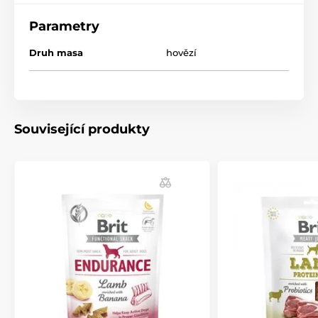
Hlavní přednosti:
Parametry
85% opravdového kuřecího a hovězího
Druh masa
hovězí
skvělý zdroj vysoce kvalitního
proteinu
Pouze přírodní antioxidanty: výtažek z rozmarýnu
Bez obilovin – Bez barviv – Bez cukru – Bez GMO –
Vyrobeno v EU
Související produkty
skvělá odměna při výcviku