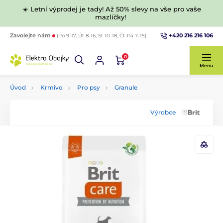
☀️ Letní výprodej je tady! Až 50% slevy na vše pro vaše
mazlíčky!
+420 216 216 106
Zavolejte nám
(Po 9-17, Út 8-16, St 10-18, Čt-Pá 7-15)
0
Menu
Úvod
Krmivo
Pro psy
Granule
Výrobce