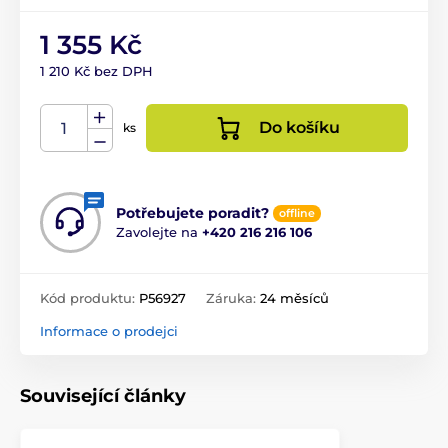
1 355 Kč
1 210 Kč bez DPH
Do košíku
ks
Potřebujete poradit?
offline
Zavolejte na
+420 216 216 106
Kód produktu:
P56927
Záruka:
24 měsíců
Informace o prodejci
Související články