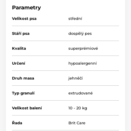
Parametry
Velikost psa
střední
Stáří psa
dospělý pes
Kvalita
superprémiové
Určení
hypoalergenní
Druh masa
jehněčí
Přednosti krmiva:
Typ granulí
extrudované
Jehněčí maso jako jediný zdroj živočišných
bílkovin:
skvělá stravitelnost a minimum alergenů
Velikost balení
10 - 20 kg
Omega-3 a omega-6 mastné kyseliny (lososový
olej, lněné semínko):
podpora zdravé kůže a lesklé
Řada
srsti
Brit Care