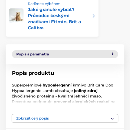
Radíme s výběrem
Jaké granule vybrat?
Průvodce českými
značkami Fitmin, Brit a
Calibra
Popis a parametry
Popis produktu
Superprémiové
hypoalergenní
krmivo Brit Care Dog
Hypoallergenic Lamb obsahuje
jediný zdroj
živočišného proteinu - kvalitní jehněčí maso.
Receptura podporuje
prevenci alergických reakcí
na
krmivo. Hypoalergenní receptura bez pšenice a
kukuřice je ideální
pro psy s citlivým trávením
nebo
potravinovými intolerancemi. Určeno p
ro dospělé psy
Zobrazit celý popis
středních plemen s hmotností mezi 10 a 25 kg.