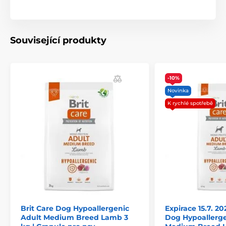
Glukosamin a chondroitin:
výživa pro klouby a
chrupavky
Pivovarské kvasnice:
zdravé trávení a podpora
střevní mikroflóry
Související produkty
Bylinky, ovoce a vitamíny:
posílení imunity a
celkové vitality
Bez pšenice, kukuřice a sóji:
šetrné složení pro
-10%
citlivé psy
Novinka
K rychlé spotřebě
Složení:
Brit Care Dog Hypoallergenic
Expirace 15.7. 20
Adult Medium Breed Lamb 3
Dog Hypoallerge