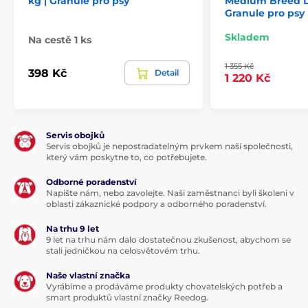
kg | Granule pro psy
Medium Breed L
Dehydrované jehněčí (40 %), rýže (35 %), sušená
Granule pro psy
jablečná dužina, kuřecí tuk, přírodní aroma, pivovarské
kvasnice, lososový olej (2 %), hrachová mouka,
Skladem
Na cestě 1 ks
glukosamin (260 mg/kg), frukto-oligosacharidy (200
mg/kg), chondroitin sulfát (200 mg/kg), mannan-
1 355 Kč
oligosacharidy (150 mg/kg), juka schidigera (150
398 Kč
Detail
1 220 Kč
mg/kg), semena ostropestřce mariánského (90
mg/kg), β-glukany (50 mg/kg), sušený srdečník (50
mg/kg), sušený rakytník řešetlákový (50 mg/kg),
probiotika Lactobacillus helveticus HA – 122
inaktivováno (15x109 buněk/kg).
Servis obojků
Servis obojků je nepostradatelným prvkem naší společnosti,
který vám poskytne to, co potřebujete.
Analytické složky:
Odborné poradenství
Napište nám, nebo zavolejte. Naši zaměstnanci byli školeni v
Hrubý protein 26,0 %, hrubý tuk 16,0 %, vlhkost 10,0 %,
oblasti zákaznické podpory a odborného poradenství.
hrubý popel 7,2 %, hrubá vláknina 2,5 %, vápník 1,4 %,
Na trhu 9 let
fosfor 1,0 %, sodík 0,4 %, omega-3 mastné kyseliny 0,5
9 let na trhu nám dalo dostatečnou zkušenost, abychom se
%, omega-6 mastné kyseliny 1,9 %, EPA (20:5 n-3) 0,05
stali jedničkou na celosvětovém trhu.
%, DHA (22:6 n-3) 0,1 %.
Naše vlastní značka
Nutriční složení:
Vyrábíme a prodáváme produkty chovatelských potřeb a
smart produktů vlastní značky Reedog.