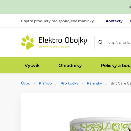
Chytré produkty pro spokojené mazlíčky
Kontakty
D
Např. produk
Výcvik
Ohradníky
Pelíšky a bo
Úvod
Krmivo
Pro kočky
Pamlsky
Brit Care C