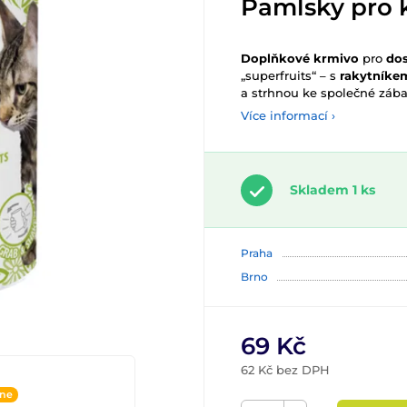
Pamlsky pro 
Doplňkové krmivo
pro
do
„superfruits“ – s
rakytník
a strhnou ke společné zába
Více informací ›
Skladem 1 ks
Praha
Brno
69 Kč
62 Kč bez DPH
ine