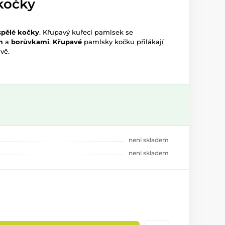
kočky
spělé kočky
. Křupavý kuřecí pamlsek se
em
a
borůvkami
.
Křupavé
pamlsky kočku přilákají
vě.
není skladem
není skladem