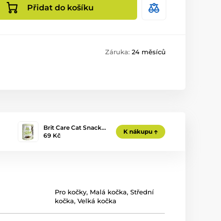
Přidat do košíku
Záruka:
24 měsíců
Brit Care Cat Snack…
K nákupu
69 Kč
Pro kočky
,
Malá kočka
,
Střední
kočka
,
Velká kočka