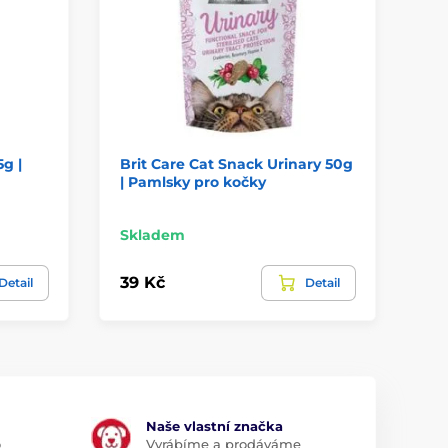
g |
Brit Care Cat Snack Urinary 50g
Ch
| Pamlsky pro kočky
Re
ko
Skladem
Sk
39 Kč
99
Detail
Detail
Naše vlastní značka
o
Vyrábíme a prodáváme