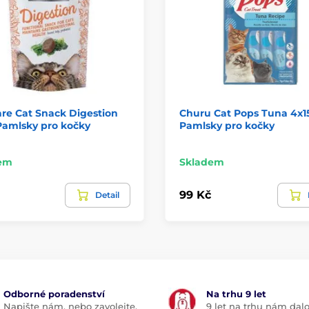
are Cat Snack Digestion
Churu Cat Pops Tuna 4x15
Pamlsky pro kočky
Pamlsky pro kočky
em
Skladem
99 Kč
Detail
Odborné poradenství
Na trhu 9 let
Napište nám, nebo zavolejte.
9 let na trhu nám dal