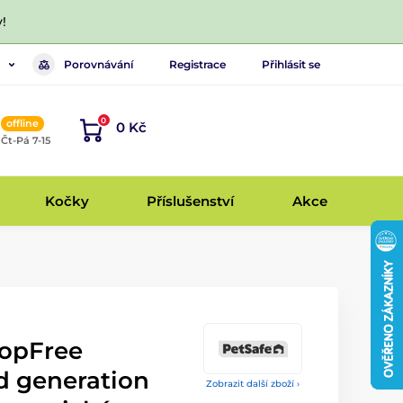
!
Porovnávání
Registrace
Přihlásit se
0
offline
0 Kč
, Čt-Pá 7-15
Kočky
Příslušenství
Akce
oopFree
d generation
Zobrazit další zboží ›