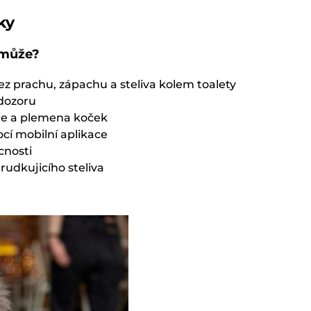
ky
omůže?
z prachu, zápachu a steliva kolem toalety
 dozoru
ie a plemena koček
cí mobilní aplikace
cnosti
udkujicího steliva