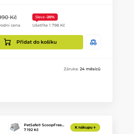
990 Kč
Sleva
-20%
odní cena
Ušetříte 1 798 Kč
Přidat do košíku
Záruka:
24 měsíců
PetSafe® ScoopFree…
K nákupu
7 192 Kč