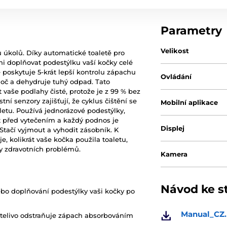
Parametry
Velikost
 úkolů. Díky automatické toaletě pro
ni doplňovat podestýlku vaší kočky celé
ré poskytuje 5-krát lepší kontrolu zápachu
Ovládání
 moč a dehydruje tuhý odpad. Tato
vaše podlahy čisté, protože je z 99 % bez
ní senzory zajišťují, že cyklus čištění se
Mobilní aplikace
etu. Používá jednorázové podestýlky,
t před vytečením a každý podnos je
Displej
Stačí vyjmout a vyhodit zásobník. K
je, kolikrát vaše kočka použila toaletu,
ky zdravotních problémů.
Kamera
Návod ke s
nebo doplňování podestýlky vaši kočky po
Manual_CZ.
stelivo odstraňuje zápach absorbováním