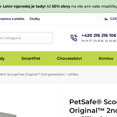
☀️
Letní výprodej je tady!
Až
50% slevy
na vše pro vaše mazlíčky
oprava a platba
Služby
CZK
+420 216 216 106
t, kategorie
Po 9-17, Út 8-16, St 10-18
udy
SmartPet
Chovatelství
Krmivo
fe® ScoopFree Original™ 2nd generation + stříška
PetSafe® Sc
Original™ 2n