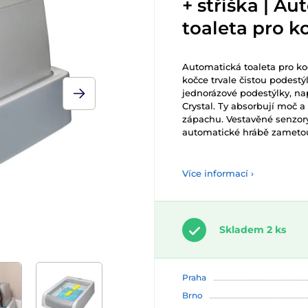
+ stříška | A
toaleta pro k
Automatická toaleta pro k
kočce trvale čistou podestý
jednorázové podestýlky, n
Crystal.
Ty absorbují moč a
zápachu. Vestavěné s
enzory
automatické hrábě zametou
Více informací ›
Skladem 2 ks
Praha
Brno