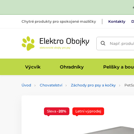
Chytré produkty pro spokojené mazlíčky
Kontakty
D
Např. produk
Výcvik
Ohradníky
Pelíšky a bo
Úvod
Chovatelství
Záchody pro psy a kočky
PetSa
Sleva
-20%
Letní výprodej