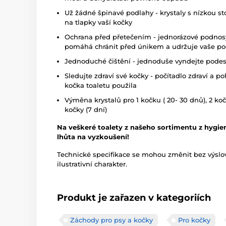
Už žádné špinavé podlahy - krystaly s nízkou s
na tlapky vaší kočky
Ochrana před přetečením - jednorázové podnosy
pomáhá chránit před únikem a udržuje vaše pod
Jednoduché čištění - jednoduše vyndejte podest
Sledujte zdraví své kočky - počítadlo zdraví a po
kočka toaletu použila
Výměna krystalů pro 1 kočku ( 20- 30 dnů), 2 kočk
kočky (7 dní)
Na veškeré toalety z našeho sortimentu z hygi
lhůta na vyzkoušení!
Technické specifikace se mohou změnit bez výsl
ilustrativní charakter.
Produkt je zařazen v kategoriích
Záchody pro psy a kočky
Pro kočky