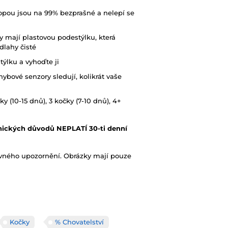
topou jsou na 99% bezprašné a nelepí se
 mají plastovou podestýlku, která
lahy čisté
ýlku a vyhoďte ji
hybové senzory sledují, kolikrát vaše
y (10-15 dnů), 3 kočky (7-10 dnů), 4+
enických důvodů NEPLATÍ 30-ti denní
ovného upozornění. Obrázky mají pouze
Kočky
% Chovatelství