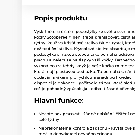
Popis produktu
Vyškrtněte si čištění podestýlky ze svého seznamu
kočky ScoopFree™ není třeba přehrabovat, čistit a
týdny. Používá křišťálové stelivo Blue Crystal, kte
než tradiční stelivo. Krystalové stelivo absorbuje
podestýlka s nízkou stopou také pomáhá udržovat 
prachu a nelepí se na tlapky vaší kočky. Bezpečnost
vykoná pouze tehdy, když je vaše kočka mimo toal
které mají plastovou podložku. Ta pomáhá chráni
dodáván s víkem pro rychlou a snadnou likvidaci. 
dispozici je dokonce i počítadlo zdraví, které sledu
což je pohodlný způsob, jak odhalit časné přízna
Hlavní funkce:
Nechte box pracovat - žádné nabírání, čištění 
celé týdny
Nepřekonatelná kontrola zápachu - Krystalové 
moči a dehydratací pevného odpadu