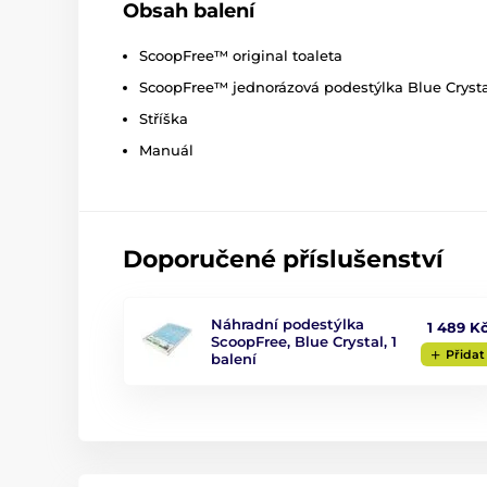
Obsah balení
ScoopFree™ original toaleta
ScoopFree™ jednorázová podestýlka Blue Crysta
Stříška
Manuál
Doporučené příslušenství
Náhradní podestýlka
1 489 K
ScoopFree, Blue Crystal, 1
Přidat
balení