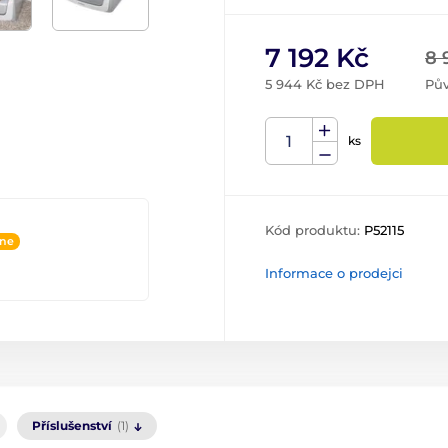
7 192 Kč
8 
5 944 Kč bez DPH
Pův
ks
Kód produktu:
P52115
ine
Informace o prodejci
Příslušenství
(1)