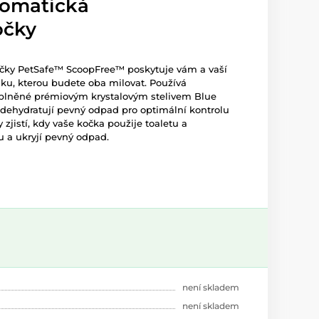
utomatická
očky
očky PetSafe™ ScoopFree™ poskytuje vám a vaší
lku, kterou budete oba milovat. Používá
aplněné prémiovým krystalovým stelivem Blue
 dehydratují pevný odpad pro optimální kontrolu
 zjistí, kdy vaše kočka použije toaletu a
 a ukryjí pevný odpad.
není skladem
není skladem