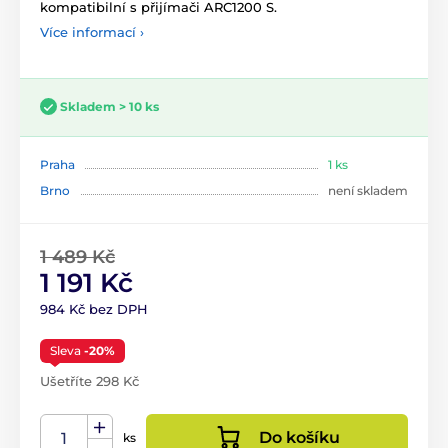
kompatibilní s přijímači ARC1200 S.
Více informací ›
Skladem > 10 ks
Praha
1 ks
Brno
není skladem
1 489 Kč
1 191 Kč
984 Kč bez DPH
Sleva
-20%
Ušetříte 298 Kč
Do košíku
ks