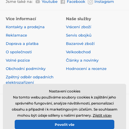
Jsme také na:
Youtube
Facebook
Instagram
Více informací
Naše služby
Kontakty a prodejna
Vrácení zboží
Reklamace
Servis obojků
Doprava a platba
Bazarové zboží
O společnosti
Velkoobchod
Volné pozice
Články a novinky
Obchodní podmínky
Hodnocení a recenze
Zpětný odběr odpadních
elektrozařízení
Nastavení cookies
Na tomto webu používáme soubory cookies k zajištění jeho
správného fungování, analýze návštěvnosti, personalizaci
obsahu a případně i k marketingovým účelům. Se souhlasem
mohou být údaje sdíleny s našimi partnery.
Zjistit více»
Povolit vše
© 2026 www.elektro-obojky.cz ⦁ E-shop vytvořila
SIMPLIA.cz