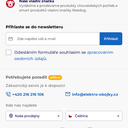
Naše vlastní značka
Vyrábíme a prodáváme produkty chovatelských potřeb a
smart produktů vlastní značky Reedog.
Přihlaste se do newsletteru
Zde napište váš e-mail
Přihlásit
Odesláním formuláře souhlasím se
zpracováním
osobních údajů
.
Potřebujete poradit
offline
Zákaznický servis je k dispozici
+420 216 216 106
info@elektro-obojky.cz
Kde nás najdete
Naše prodejny
Čeština