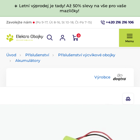
☀️ Letní výprodej je tady! Až 50% slevy na vše pro vaše
mazlíčky!
+420 216 216 106
Zavolejte nám
(Po 9-17, Út 8-16, St 10-18, Čt-Pá 7-15)
0
Menu
Úvod
Příslušenství
Příslušenství výcvikové obojky
Akumulátory
Výrobce