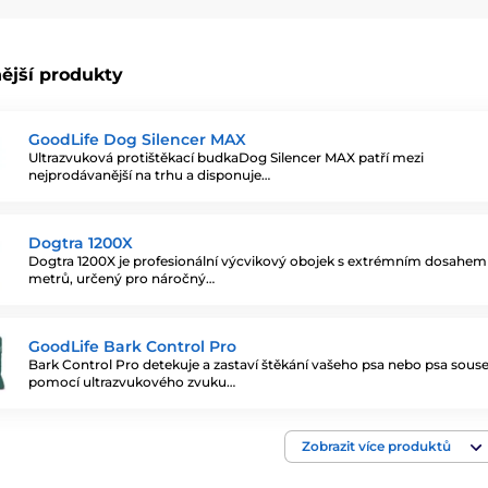
ější produkty
GoodLife Dog Silencer MAX
cíte, jsme připraveni vám poradit. Kontaktovat
Ultrazvuková protištěkací budkaDog Silencer MAX patří mezi
 106, emailu
info@elektro-obojky.cz
nebo
nejprodávanější na trhu a disponuje…
Dogtra 1200X
Dogtra 1200X je profesionální výcvikový obojek s extrémním dosahem
metrů, určený pro náročný…
ý pes je odlišný a vyhovuje mu něco jiného.
nže vám s výběrem elektronického obojku
GoodLife Bark Control Pro
 nebude pejskovi nebo vám obojek vyhovovat,
Bark Control Pro detekuje a zastaví štěkání vašeho psa nebo psa sous
pomocí ultrazvukového zvuku…
Zobrazit více produktů
n jako elektrický obojek) je moderní výcviková
ý výběr výcvikového obojku, aby odpovídal