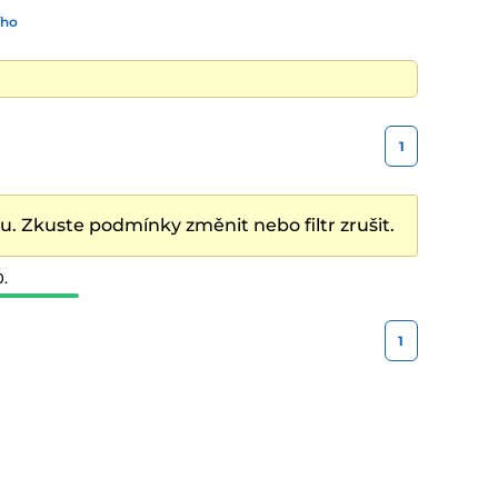
ího
1
. Zkuste podmínky změnit nebo filtr zrušit.
0.
1