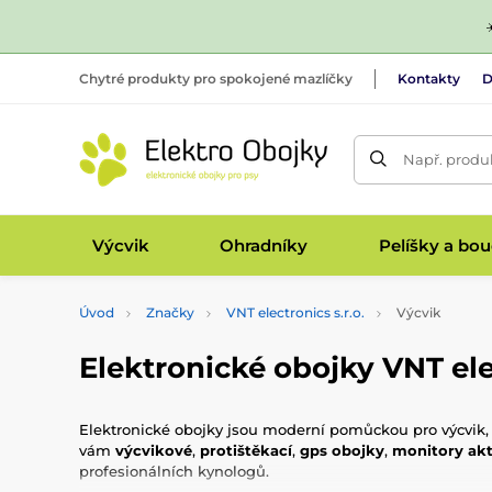
Chytré produkty pro spokojené mazlíčky
Kontakty
D
Např. produk
Výcvik
Ohradníky
Pelíšky a bo
Úvod
Značky
VNT electronics s.r.o.
Výcvik
Elektronické obojky VNT elec
Elektronické obojky jsou moderní pomůckou pro výcvik, 
vám
výcvikové
,
protištěkací
,
gps obojky
,
monitory akt
profesionálních kynologů.