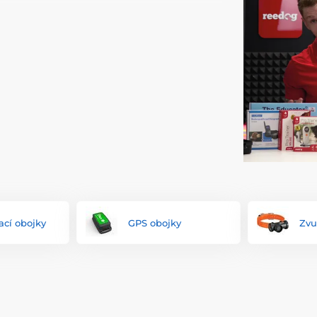
ikové obojky
. Ty umožňují
naučit psa povely
,
vím výcvikových obojků
odnaučit psa
u, utíkání apod.).
Výcvikové obojky
ebo
typu korekce
.
ené i další obojky pro psy a kočky.
ré
odnaučí psa štěkat
, resp. zamezují štěkání i
y
majitelé využívají při
nočním venčení
.
GPS
což oceňují chovatelé, kterým se psi často
onické ohradníky
, které jsou vítanou pomůckou
or.
ací obojky
GPS obojky
Zvu
správný typ. Zohlednit byste měli především
 různé funkce obojků. Doporučujeme
ti plemene, funkcí a typu korekce, vlastností a