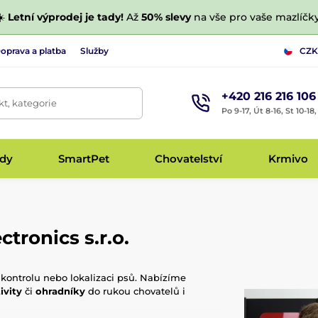
☀️
Letní výprodej je tady!
Až
50% slevy
na vše pro vaše mazlíčky
oprava a platba
Služby
CZK
+420 216 216 106
t, kategorie
Po 9-17, Út 8-16, St 10-18
udy
SmartPet
Chovatelství
Krmivo
tronics s.r.o.
kontrolu nebo lokalizaci psů. Nabízíme
ivity
či
ohradníky
do rukou chovatelů i