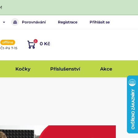
!
Porovnávání
Registrace
Přihlásit se
0
offline
0 Kč
, Čt-Pá 7-15
Kočky
Příslušenství
Akce