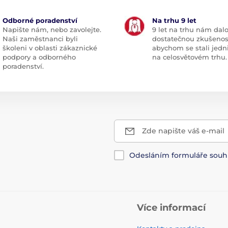
enost pro výcvik je u produktu vždy naměřena v
 s jeho rezervou. Pokud se pohybujete často v
Odborné poradenství
Na trhu 9 let
s delším dosahem. Na běžné používání mimo
Napište nám, nebo zavolejte.
9 let na trhu nám dal
em do 350m.
Naši zaměstnanci byli
dostatečnou zkušenos
školeni v oblasti zákaznické
abychom se stali jedn
podpory a odborného
na celosvětovém trhu.
poradenství.
 proti vodě. Na našich stránkách můžete vybírat
ostředí
ím vlivům (sníh, déšť) případně vlhko
Zde napište váš e-mail
běhne kaluží a může být krátkodobě ponořen
Odesláním formuláře souh
m může i plavat
Především levnější modely výcvikových obojků
Více informací
o 9V baterií. Ceny baterií se pohybuje řádově
ohlednit i provozní náklady, které se mohou
ikových obojků jsou použity atypické baterie