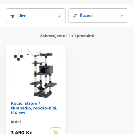
Řazení
Filtr
Zobrazujeme 1-1 z 1 produktů
Kočičí strom /
škrabadlo, modro-bílá,
154 cm
10 dní
3 490 Kč