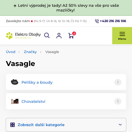
☀️ Letní výprodej je tady! Až 50% slevy na vše pro vaše
mazlíčky!
+420 216 216 106
Zavolejte nám
(Po 9-17, Út 8-16, St 10-18, Čt-Pá 7-15)
0
Menu
Úvod
Značky
Vasagle
Vasagle
Pelíšky a boudy
1
Chovatelství
1
Zobrazit další kategorie