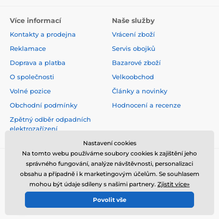
Více informací
Naše služby
Kontakty a prodejna
Vrácení zboží
Reklamace
Servis obojků
Doprava a platba
Bazarové zboží
O společnosti
Velkoobchod
Volné pozice
Články a novinky
Obchodní podmínky
Hodnocení a recenze
Zpětný odběr odpadních
elektrozařízení
Nastavení cookies
Na tomto webu používáme soubory cookies k zajištění jeho
správného fungování, analýze návštěvnosti, personalizaci
obsahu a případně i k marketingovým účelům. Se souhlasem
mohou být údaje sdíleny s našimi partnery.
Zjistit více»
Povolit vše
© 2026 www.elektro-obojky.cz ⦁ E-shop vytvořila
SIMPLIA.cz