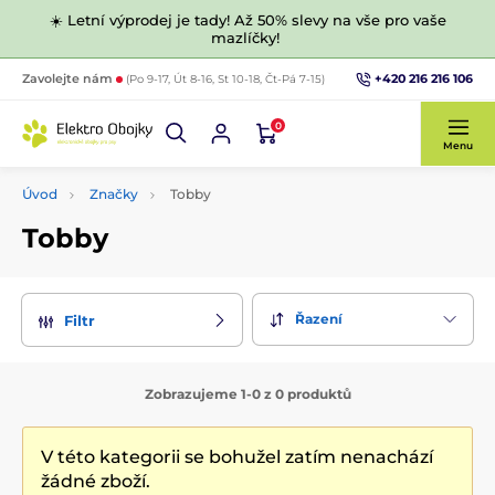
☀️ Letní výprodej je tady! Až 50% slevy na vše pro vaše
mazlíčky!
+420 216 216 106
Zavolejte nám
(Po 9-17, Út 8-16, St 10-18, Čt-Pá 7-15)
0
Menu
Úvod
Značky
Tobby
Tobby
Řazení
Filtr
Zobrazujeme 1-0 z 0 produktů
V této kategorii se bohužel zatím nenachází
žádné zboží.