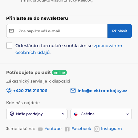
smart produktů vlastní značky Reedog.
Přihlaste se do newsletteru
Zde napište váš e-mail
Přihlásit
Odesláním formuláře souhlasím se
zpracováním
osobních údajů
.
Potřebujete poradit
online
Zákaznický servis je k dispozici
+420 216 216 106
info@elektro-obojky.cz
Kde nás najdete
Naše prodejny
Čeština
Jsme také na:
Youtube
Facebook
Instagram