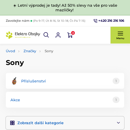
☀️ Letní výprodej je tady! Až 50% slevy na vše pro vaše
mazlíčky!
+420 216 216 106
Zavolejte nám
(Po 9-17, Út 8-16, St 10-18, Čt-Pá 7-15)
0
Menu
Úvod
Značky
Sony
Sony
Příslušenství
1
Akce
1
Zobrazit další kategorie