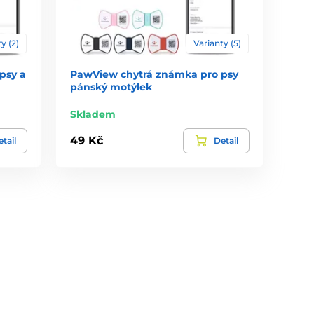
y (2)
Varianty (5)
psy a
PawView chytrá známka pro psy
pánský motýlek
Skladem
49 Kč
tail
Detail