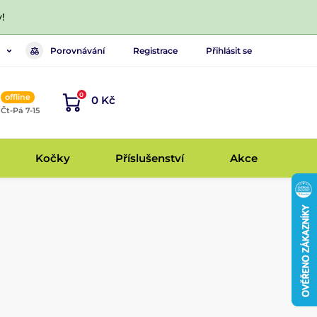
!
Porovnávání
Registrace
Přihlásit se
0
offline
0 Kč
, Čt-Pá 7-15
Kočky
Příslušenství
Akce