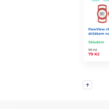
PawView ch
držákem na
Skladem
99 Kč
79 Kč