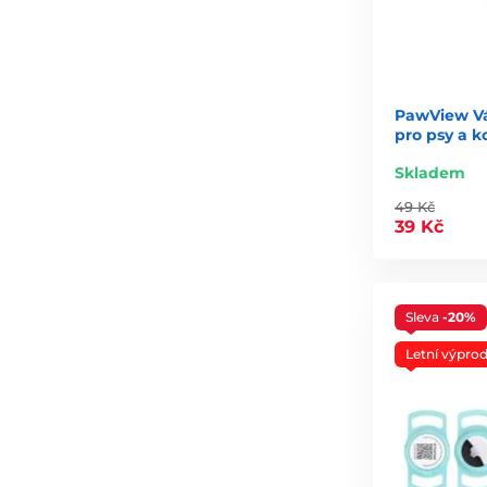
PawView Vá
pro psy a k
Skladem
49 Kč
39 Kč
Sleva
-20%
Letní výprod