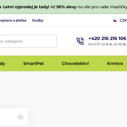
☀️
Letní výprodej je tady!
Až
50% slevy
na vše pro vaše mazlíčky
oprava a platba
Služby
CZK
+420 216 216 106
t, kategorie
Po 9-17, Út 8-16, St 10-18
udy
SmartPet
Chovatelství
Krmivo
2