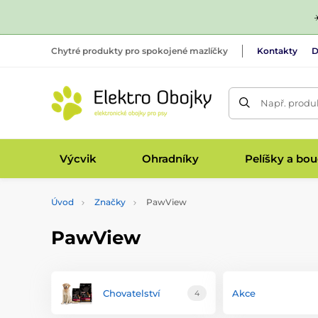
Chytré produkty pro spokojené mazlíčky
Kontakty
D
Např. produk
Výcvik
Ohradníky
Pelíšky a bo
Úvod
Značky
PawView
PawView
Chovatelství
Akce
4