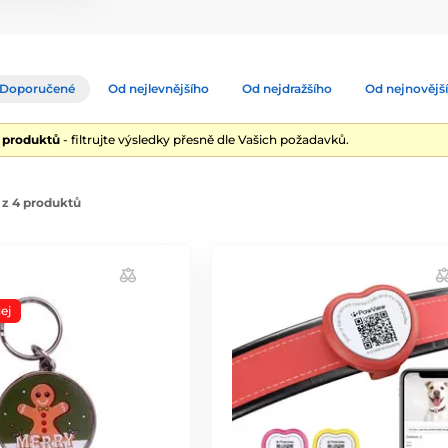
Doporučené
Od nejlevnějšího
Od nejdražšího
Od nejnovějš
4 produktů
- filtrujte výsledky přesně dle Vašich požadavků.
 z 4 produktů
ej