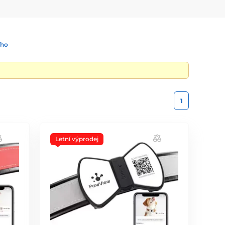
ího
1
Letní výprodej