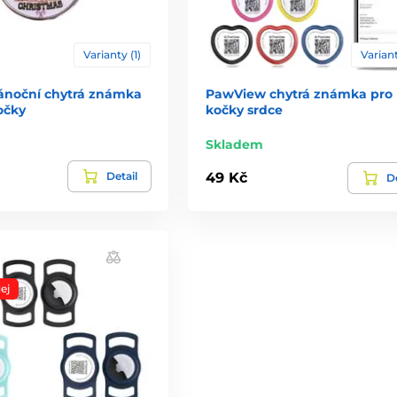
Varianty (1)
Variant
noční chytrá známka
PawView chytrá známka pro 
očky
kočky srdce
Skladem
Detail
49 Kč
De
ej