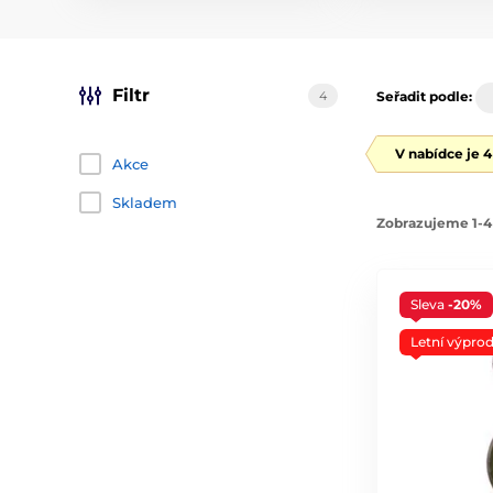
Filtr
4
Seřadit podle:
V nabídce je 
Akce
Skladem
Zobrazujeme 1-4
Sleva
-20%
Letní výprod