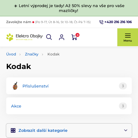
☀️ Letní výprodej je tady! Až 50% slevy na vše pro vaše
mazlíčky!
+420 216 216 106
Zavolejte nám
(Po 9-17, Út 8-16, St 10-18, Čt-Pá 7-15)
0
Menu
Úvod
Značky
Kodak
Kodak
Příslušenství
3
Akce
3
Zobrazit další kategorie