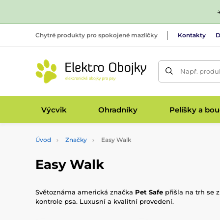
Chytré produkty pro spokojené mazlíčky
Kontakty
D
Např. produk
Výcvik
Ohradníky
Pelíšky a bo
Úvod
Značky
Easy Walk
Easy Walk
Světoznáma americká značka
Pet Safe
přišla na trh se 
kontrole psa. Luxusní a kvalitní provedení.