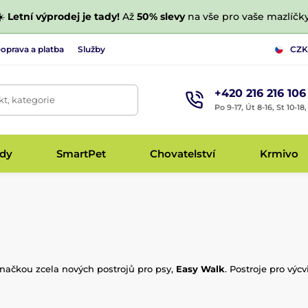
☀️
Letní výprodej je tady!
Až
50% slevy
na vše pro vaše mazlíčky
oprava a platba
Služby
CZK
+420 216 216 106
t, kategorie
Po 9-17, Út 8-16, St 10-18
udy
SmartPet
Chovatelství
Krmivo
značkou zcela nových postrojů pro psy,
Easy Walk
. Postroje pro výc