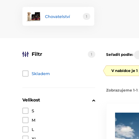
Chovatelství
1
Filtr
1
Seřadit podle:
V nabídce je 1
Skladem
Zobrazujeme 1-1 
Velikost
S
M
L
XL