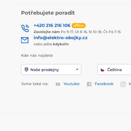
Potřebujete poradit
+420 216 216 106
offline
Zavolejte nám
Po 9-17, Út 8-16, St 10-18, Čt-Pá 7-15
info@elektro-obojky.cz
nebo pište
kdykoliv
Kde nás najdete
Naše prodejny
Čeština
Jsme také na:
Youtube
Facebook
I