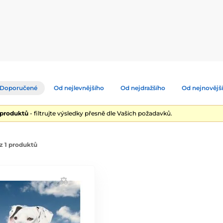
Doporučené
Od nejlevnějšího
Od nejdražšího
Od nejnovějš
 produktů
- filtrujte výsledky přesně dle Vašich požadavků.
z 1 produktů