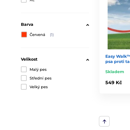
Barva
Červená
(1)
Easy Walk™ 
Velikost
psa proti t
Malý pes
Skladem
Střední pes
549 Kč
Velký pes