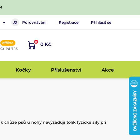
!
Porovnávání
Registrace
Přihlásit se
0
offline
0 Kč
, Čt-Pá 7-15
Kočky
Příslušenství
Akce
vik chůze psů u nohy nevyžadují tolik fyzické síly při