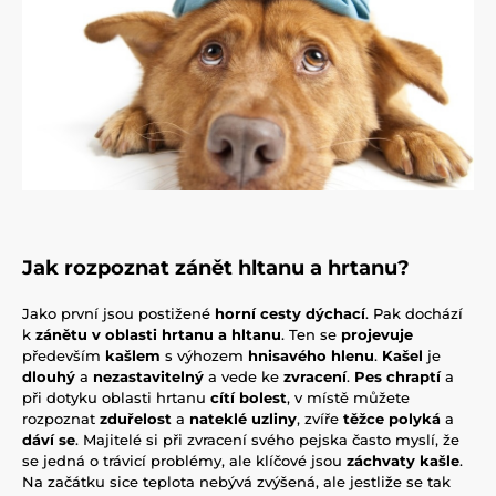
Jak rozpoznat zánět hltanu a hrtanu?
Jako první jsou postižené
horní cesty dýchací
. Pak dochází
k
zánětu v oblasti hrtanu a hltanu
. Ten se
projevuje
především
kašlem
s výhozem
hnisavého hlenu
.
Kašel
je
dlouhý
a
nezastavitelný
a vede ke
zvracení
.
Pes chraptí
a
při dotyku oblasti hrtanu
cítí bolest
, v místě můžete
rozpoznat
zduřelost
a
nateklé uzliny
, zvíře
těžce polyká
a
dáví se
. Majitelé si při zvracení svého pejska často myslí, že
se jedná o trávicí problémy, ale klíčové jsou
záchvaty kašle
.
Na začátku sice teplota nebývá zvýšená, ale jestliže se tak