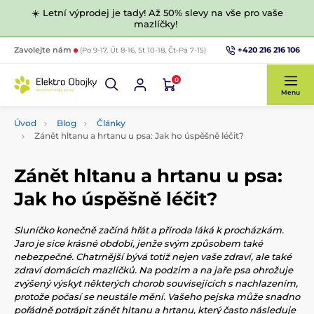
☀️ Letní výprodej je tady! Až 50% slevy na vše pro vaše
mazlíčky!
+420 216 216 106
Zavolejte nám
(Po 9-17, Út 8-16, St 10-18, Čt-Pá 7-15)
0
Menu
Úvod
Blog
Články
Zánět hltanu a hrtanu u psa: Jak ho úspěšně léčit?
Zánět hltanu a hrtanu u psa:
Jak ho úspěšně léčit?
Sluníčko konečně začíná hřát a příroda láká k procházkám.
Jaro je sice krásné období, jenže svým způsobem také
nebezpečné. Chatrnější bývá totiž nejen vaše zdraví, ale také
zdraví domácích mazlíčků. Na podzim a na jaře psa ohrožuje
zvýšený výskyt některých chorob souvisejících s nachlazením,
protože počasí se neustále mění. Vašeho pejska může snadno
pořádně potrápit zánět hltanu a hrtanu, který často následuje