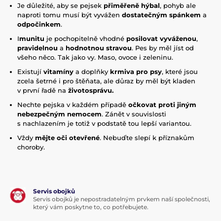
Je důležité, aby se pejsek
přiměřeně hýbal
, pohyb ale
naproti tomu musí být vyvážen
dostatečným spánkem
a
odpočinkem
.
I
munitu
je pochopitelně vhodné
posilovat vyváženou
,
pravidelnou
a
hodnotnou stravou
. Pes by měl jíst od
všeho něco. Tak jako vy. Maso, ovoce i zeleninu.
Existují
vitamíny
a doplňky
krmiva pro psy
, které jsou
zcela šetrné i pro štěňata, ale důraz by měl být kladen
v první řadě na
životosprávu.
Nechte pejska v každém případě
očkovat proti jiným
nebezpečným nemocem
. Zánět v souvislosti
s nachlazením je totiž v podstatě tou lepší variantou.
Vždy
mějte oči otevřené
. Nebuďte slepí k příznakům
choroby.
Servis obojků
Servis obojků je nepostradatelným prvkem naší společnosti,
který vám poskytne to, co potřebujete.