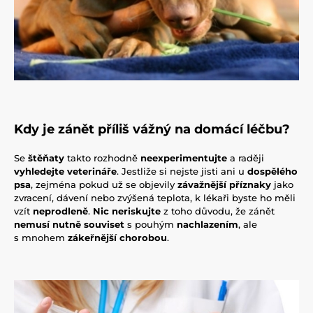
Kdy je zánět příliš vážný na domácí léčbu?
Se
štěňaty
takto rozhodně
neexperimentujte
a raději
vyhledejte veterináře
. Jestliže si nejste jisti ani u
dospělého
psa
, zejména pokud už se objevily
závažnější příznaky
jako
zvracení, dávení nebo zvýšená teplota, k lékaři byste ho měli
vzít
neprodleně
.
Nic neriskujte
z toho důvodu, že zánět
nemusí nutně souviset
s pouhým
nachlazením
, ale
s mnohem
zákeřnější chorobou
.