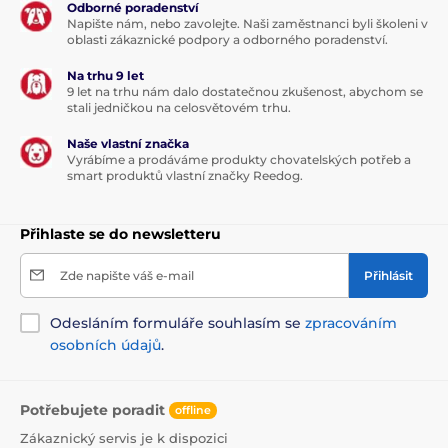
Odborné poradenství
Napište nám, nebo zavolejte. Naši zaměstnanci byli školeni v
oblasti zákaznické podpory a odborného poradenství.
Na trhu 9 let
9 let na trhu nám dalo dostatečnou zkušenost, abychom se
stali jedničkou na celosvětovém trhu.
Naše vlastní značka
Vyrábíme a prodáváme produkty chovatelských potřeb a
smart produktů vlastní značky Reedog.
Přihlaste se do newsletteru
Zde napište váš e-mail
Přihlásit
Odesláním formuláře souhlasím se
zpracováním
osobních údajů
.
Potřebujete poradit
offline
Zákaznický servis je k dispozici