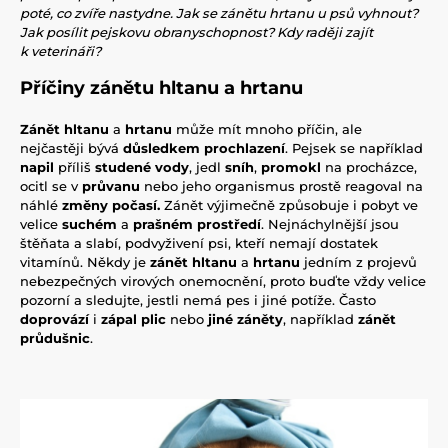
poté, co zvíře nastydne. Jak se zánětu hrtanu u psů vyhnout?
Jak posílit pejskovu obranyschopnost? Kdy raději zajít
k veterináři?
Příčiny zánětu hltanu a hrtanu
Zánět hltanu
a
hrtanu
může mít mnoho příčin, ale
nejčastěji bývá
důsledkem prochlazení
. Pejsek se například
napil
příliš
studené vody
, jedl
sníh
,
promokl
na procházce,
ocitl se v
průvanu
nebo jeho organismus prostě reagoval na
náhlé
změny počasí.
Zánět výjimečně způsobuje i pobyt ve
velice
suchém
a
prašném prostředí
. Nejnáchylnější jsou
štěňata a slabí, podvyživení psi, kteří nemají dostatek
vitamínů. Někdy je
zánět hltanu
a
hrtanu
jedním z projevů
nebezpečných virových onemocnění, proto buďte vždy velice
pozorní a sledujte, jestli nemá pes i jiné potíže. Často
doprovází
i
zápal plic
nebo
jiné záněty
, například
zánět
průdušnic
.