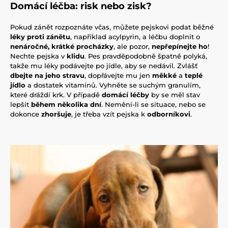
Domácí léčba: risk nebo zisk?
Pokud zánět rozpoznáte včas, můžete pejskovi podat běžné
léky proti zánětu
, například acylpyrin, a léčbu doplnit o
nenáročné, krátké procházky
, ale pozor,
nepřepínejte ho
!
Nechte pejska v
klidu
. Pes pravděpodobně špatně polyká,
takže mu léky podávejte po jídle, aby se nedávil. Zvlášť
dbejte na jeho stravu
, dopřávejte mu jen
měkké
a
teplé
jídlo
a dostatek vitamínů. Vyhněte se suchým granulím,
které dráždí krk. V případě
domácí léčby
by se měl stav
lepšit
během několika dní
. Nemění-li se situace, nebo se
dokonce
zhoršuje
, je třeba vzít pejska k
odborníkovi
.