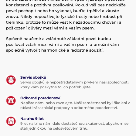
konzistenci a pozitivní posilování. Pokud váš pes nedokáže
povel pochopit nebo ho vykonat, buďte trpěliví a zkuste
znovu. Nikdy nepoužívejte fyzické tresty nebo hrubost při
tréninku, protože to může vést k nežádoucímu chování a
poškození důvěry mezi vámi a vaším psem.
Správně naučené a zvládnuté základní povel budou
posilovat vztah mezi vámi a vaším psem a umožní vám
společně vytvořit harmonické a radostné soužití.
Servis obojků
Servis obojků je nepostradatelným prvkem naší společnosti,
který vám poskytne to, co potřebujete.
Odborné poradenství
Napište nám, nebo zavolejte. Naši zaměstnanci byli školeni v
oblasti zákaznické podpory a odborného poradenství.
Na trhu 9 let
9 let na trhu nám dalo dostatečnou zkušenost, abychom se
stali jedničkou na celosvětovém trhu.