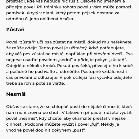
prostředí, kde vás nebude nic rušit. Oslovte ho jménem a
přidejte povel. Při tréninku tohoto povelu vám může pomoci
pamlsek ukrytý v dlani, který potom pejsek dostane za
odměnu či jeho oblíbená hračka.
Zůstaň
Povel "zůstaň" učí psa zůstat na místě, dokud mu neřeknete,
že může odejít. Tento povel je užitečný, když potřebujete,
aby váš pes zůstal na místě, například při otevření dveří. Psa
nejprve usaďte povelem „sedni“ a přidejte pokyn „zůstaň“.
Odejděte několik kroků. Pokud pes čeká, přivolejte ho k sobě
a pořádně ho pochvalte a odměňte. Postupně vzdálenost i
čas přivolání prodlužujte. V pokročilejší fázi výcviku odejděte
třeba za roh a poté se vraťte.
Nesmíš
Občas se stane, že se chlupáč pustí do nějaké činnosti, která
nám není zrovna po chuti. V takovém případě můžete využít
povel „nesmíš“, kdy chcete, aby okamžitě přestal v nějaké
činnosti. Podobně můžete využít i povel „fuj“. Někdy je
vhodné povel doplnit pokynem „pusť“.