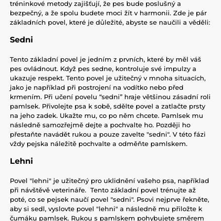
tréninkové metody zajišťují, že pes bude poslušný a
bezpečný, a že spolu budete moci žít v harmonii. Zde je pár
základních povel, které je důležité, abyste se naučili a věděli:
Sedni
Tento základní povel je jedním z prvních, které by měl váš
pes ovládnout. Když pes sedne, kontroluje své impulzy a
ukazuje respekt. Tento povel je užitečný v mnoha situacích,
jako je například při postrojení na vodítko nebo před
krmením. Při učení povelu “sedni” hraje většinou zásadní roli
pamlsek. Přivolejte psa k sobě, sdělte povel a zatlačte prsty
na jeho zadek. Ukažte mu, co po něm chcete. Pamlsek mu
následně samozřejmě dejte a pochvalte ho. Později ho
přestaňte navádět rukou a pouze zavelte "sedni". V této fázi
vždy pejska náležitě pochvalte a odměňte pamlskem.
Lehni
Povel "lehni" je užitečný pro uklidnění vašeho psa, například
při návštěvě veterináře. Tento základní povel trénujte až
poté, co se pejsek naučí povel "sedni". Psovi nejprve řekněte,
aby si sedl, vyslovte povel "lehni" a následně mu přiložte k
čumáku pamlsek. Rukou s pamlskem pohybujete směrem