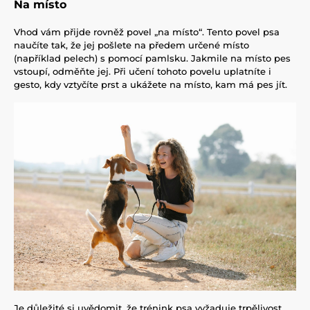
Na místo
Vhod vám přijde rovněž povel „na místo“. Tento povel psa
naučíte tak, že jej pošlete na předem určené místo
(například pelech) s pomocí pamlsku. Jakmile na místo pes
vstoupí, odměňte jej. Při učení tohoto povelu uplatníte i
gesto, kdy vztyčíte prst a ukážete na místo, kam má pes jít.
Je důležité si uvědomit, že trénink psa vyžaduje trpělivost,