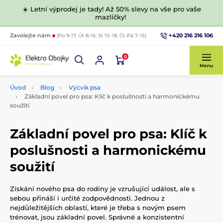
☀️ Letní výprodej je tady! Až 50% slevy na vše pro vaše
mazlíčky!
+420 216 216 106
Zavolejte nám
(Po 9-17, Út 8-16, St 10-18, Čt-Pá 7-15)
0
Menu
Úvod
Blog
Výcvik psa
Základní povel pro psa: Klíč k poslušnosti a harmonickému
soužití
Základní povel pro psa: Klíč k
poslušnosti a harmonickému
soužití
Získání nového psa do rodiny je vzrušující událost, ale s
sebou přináší i určité zodpovědnosti. Jednou z
nejdůležitějších oblastí, které je třeba s novým psem
trénovat, jsou základní povel. Správné a konzistentní