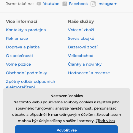
Jsme také na:
Youtube
Facebook
Instagram
Více informací
Naše služby
Kontakty a prodejna
Vrácení zboží
Reklamace
Servis obojků
Doprava a platba
Bazarové zboží
O společnosti
Velkoobchod
Volné pozice
Články a novinky
Obchodní podmínky
Hodnocení a recenze
Zpětný odběr odpadních
elektrozařízení
Nastavení cookies
Na tomto webu používáme soubory cookies k zajištění jeho
správného fungování, analýze návštěvnosti, personalizaci
obsahu a případně i k marketingovým účelům. Se souhlasem
mohou být údaje sdíleny s našimi partnery.
Zjistit více»
Povolit vše
© 2026 www.elektro-obojky.cz ⦁ E-shop vytvořila
SIMPLIA.cz