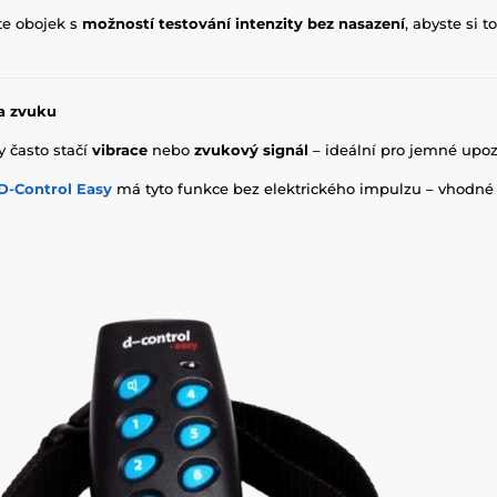
te obojek s
možností testování intenzity bez nasazení
, abyste si 
a zvuku
ry často stačí
vibrace
nebo
zvukový signál
– ideální pro jemné upoz
D-Control Easy
má tyto funkce bez elektrického impulzu – vhodné p