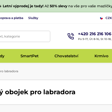
☀️
Letní výprodej je tady!
Až
50% slevy
na vše pro vaše mazlíčky
oprava a platba
Služby
CZK
+420 216 216 106
t, kategorie
Po 9-17, Út 8-16, St 10-18
udy
SmartPet
Chovatelství
Krmivo
ro labradora
ý obojek pro labradora