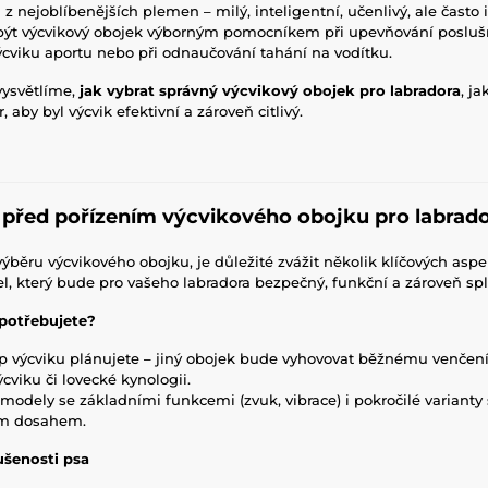
z nejoblíbenějších plemen – milý, inteligentní, učenlivý, ale často 
být výcvikový obojek výborným pomocníkem při upevňování poslušno
ýcviku aportu nebo při odnaučování tahání na vodítku.
vysvětlíme,
jak vybrat správný výcvikový obojek pro labradora
, j
, aby byl výcvik efektivní a zároveň citlivý.
 před pořízením výcvikového obojku pro labrad
výběru výcvikového obojku, je důležité zvážit několik klíčových a
l, který bude pro vašeho labradora bezpečný, funkční a zároveň spl
potřebujete?
typ výcviku plánujete – jiný obojek bude vyhovovat běžnému venčení
cviku či lovecké kynologii.
modely se základními funkcemi (zvuk, vibrace) i pokročilé varianty
ým dosahem.
ušenosti psa