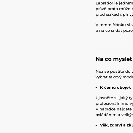
Labrador je jedním 
právě proto může 
procházkách, při v
V tomto článku si 
a na co si dát pozor
Na co myslet
Než se pustíte do 
vybrat takový mode
K čemu obojek 
Ujasněte si, jaký 
profesionálnímu vý
V nabídce najdete 
ovládáním a velk
Věk, zdraví a zk