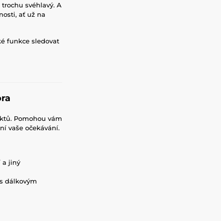
i trochu svéhlavý. A
sti, ať už na
aké funkce sledovat
ora
spektů. Pomohou vám
ní vaše očekávání.
 a jiný
 s dálkovým