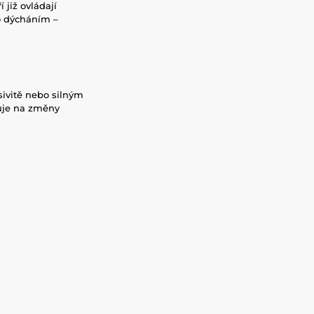
ří již ovládají
o dýcháním –
sivitě nebo silným
guje na změny