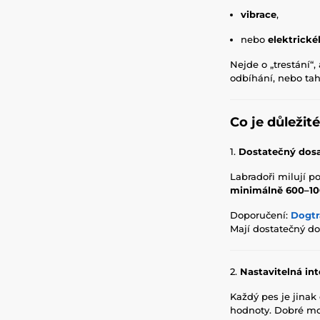
vibrace
,
nebo
elektrick
Nejde o „trestání“,
odbíhání, nebo tah
Co je důležit
1.
Dostatečný dosa
Labradoři milují po
minimálně 600–10
Doporučení:
Dogtr
Mají dostatečný do
2.
Nastavitelná in
Každý pes je jinak c
hodnoty. Dobré mo