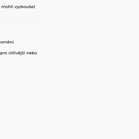
to mohli vyzkoušet
ornění.
ro citlivější nebo