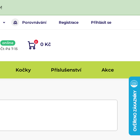
!
Porovnávání
Registrace
Přihlásit se
0
online
0 Kč
, Čt-Pá 7-15
Kočky
Příslušenství
Akce