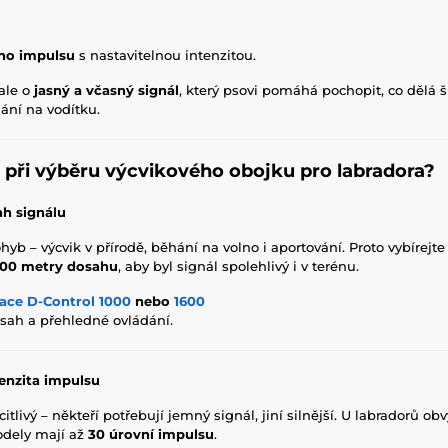
ého impulsu
s nastavitelnou intenzitou.
 ale o
jasný a včasný signál
, který psovi pomáhá pochopit, co dělá š
ání na vodítku.
é při výběru výcvikového obojku pro labradora?
h signálu
hyb – výcvik v přírodě, běhání na volno i aportování. Proto vybírejt
00 metry dosahu
, aby byl signál spolehlivý i v terénu.
ace D-Control 1000
nebo
1600
sah a přehledné ovládání.
tenzita impulsu
itlivý – někteří potřebují jemný signál, jiní silnější. U labradorů obv
dely mají až
30 úrovní impulsu
.