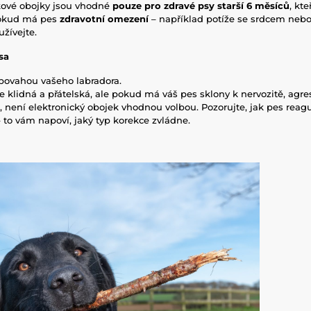
ikové obojky jsou vhodné
pouze pro zdravé psy starší 6 měsíců
, kte
Pokud má pes
zdravotní omezení
– například potíže se srdcem neb
žívejte.
sa
povahou vašeho labradora.
je klidná a přátelská, ale pokud má váš pes sklony k nervozitě, agre
 není elektronický obojek vhodnou volbou. Pozorujte, jak pes rea
 to vám napoví, jaký typ korekce zvládne.