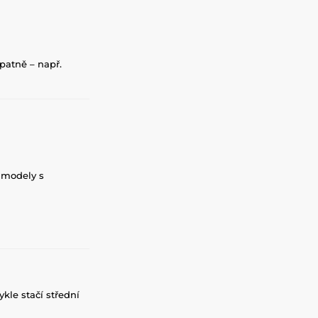
patně – např.
e modely s
ykle stačí střední