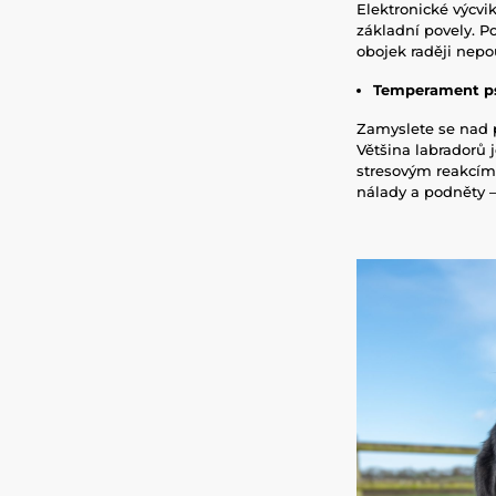
Elektronické výcv
základní povely. 
obojek raději nepou
Temperament p
Zamyslete se nad 
Většina labradorů 
stresovým reakcím,
nálady a podněty –