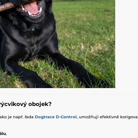
výcvikový obojek?
jako je např. řada
Dogtrace D-Control
, umožňují efektivně korigova
álu
,