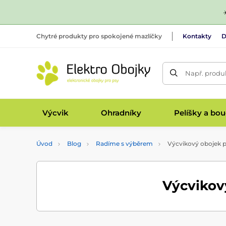
Chytré produkty pro spokojené mazlíčky
Kontakty
D
Např. produk
Výcvik
Ohradníky
Pelíšky a bo
Úvod
Blog
Radíme s výběrem
Výcvikový obojek p
Výcvikov