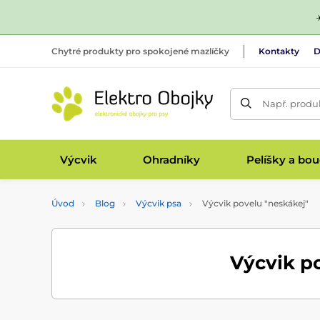
Chytré produkty pro spokojené mazlíčky
Kontakty
D
Např. produk
Výcvik
Ohradníky
Pelíšky a bo
Úvod
Blog
Výcvik psa
Výcvik povelu "neskákej"
Výcvik p