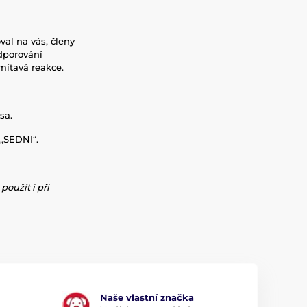
val na vás, členy
odporování
mítavá reakce.
sa.
 „SEDNI“.
oužít i při
Naše vlastní značka