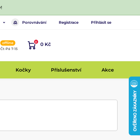
!
Porovnávání
Registrace
Přihlásit se
0
offline
0 Kč
, Čt-Pá 7-15
Kočky
Příslušenství
Akce