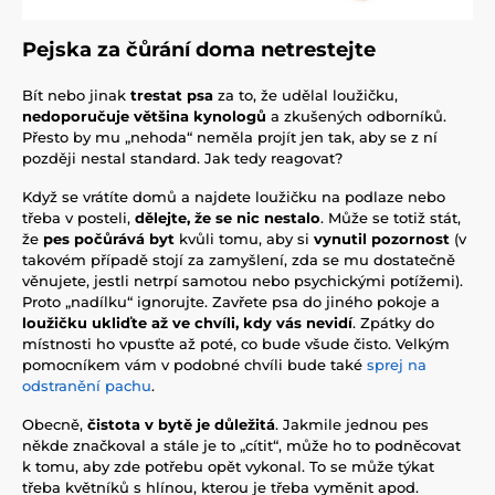
Pejska za čůrání doma netrestejte
Bít nebo jinak
trestat psa
za to, že udělal loužičku,
nedoporučuje většina kynologů
a zkušených odborníků.
Přesto by mu „nehoda“ neměla projít jen tak, aby se z ní
později nestal standard. Jak tedy reagovat?
Když se vrátíte domů a najdete loužičku na podlaze nebo
třeba v posteli,
dělejte, že se nic nestalo
. Může se totiž stát,
že
pes počůrává byt
kvůli tomu, aby si
vynutil pozornost
(v
takovém případě stojí za zamyšlení, zda se mu dostatečně
věnujete, jestli netrpí samotou nebo psychickými potížemi).
Proto „nadílku“ ignorujte. Zavřete psa do jiného pokoje a
loužičku ukliďte až ve chvíli, kdy vás nevidí
. Zpátky do
místnosti ho vpusťte až poté, co bude všude čisto. Velkým
pomocníkem vám v podobné chvíli bude také
sprej na
odstranění pachu
.
Obecně,
čistota v bytě je důležitá
. Jakmile jednou pes
někde značkoval a stále je to „cítit“, může ho to podněcovat
k tomu, aby zde potřebu opět vykonal. To se může týkat
třeba květníků s hlínou, kterou je třeba vyměnit apod.