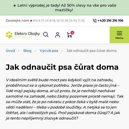
☀️ Letní výprodej je tady! Až 50% slevy na vše pro vaše
mazlíčky!
+420 216 216 106
Zavolejte nám
(Po 9-17, Út 8-16, St 10-18, Čt-Pá 7-15)
0
Menu
Úvod
Blog
Výcvik psa
Jak odnaučit psa čůrat doma
Jak odnaučit psa čůrat doma
V ideálním světě bude moct pes kdykoli vyjít na zahradu,
proběhnout se a vykonat potřebu. Jenže praxe je často jiná –
lidé mají pejsky doma, ať už proto, že je nechtějí nechávat
samotné na zahradě, nebo žádný pozemek prostě nemají. Tak
se může stát, že je po návratu z práce čeká v bytě malé nebo
větší nadělení – třeba v podobě loužičky. A netýká se to jen
štěňat, ale i odrostlých psů. Proč pejskové doma čůrají? A jak
je tento nepříjemný zlozvyk odnaučit?