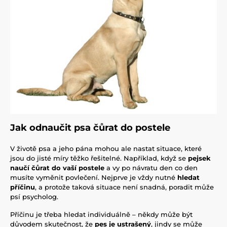
Jak odnaučit psa čůrat do postele
V životě psa a jeho pána mohou ale nastat situace, které
jsou do jisté míry těžko řešitelné. Například, když se
pejsek
naučí čůrat do vaší postele
a vy po návratu den co den
musíte vyměnit povlečení. Nejprve je vždy nutné
hledat
příčinu
, a protože taková situace není snadná, poradit může
psí psycholog.
Příčinu je třeba hledat individuálně – někdy může být
důvodem skutečnost, že
pes je ustrašený
, jindy se může