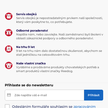
Servis obojků
Servis obojků je nepostradatelným prvkem naší společnosti,
který vám poskytne to, co potřebujete.
Odborné poradenství
Napište nám, nebo zavolejte. Naši zaměstnanci byli školeni v
oblasti zákaznické podpory a odborného poradenství.
Na trhu 9 let
9 let na trhu nám dalo dostatečnou zkušenost, abychom se
stali jedničkou na celosvětovém trhu.
Naše vlastní značka
Vyrábíme a prodáváme produkty chovatelských potřeb a
smart produktů vlastní značky Reedog.
Přihlaste se do newsletteru
Zde napište váš e-mail
Přihlásit
Odesláním formuláře souhlasím se
zpracováním