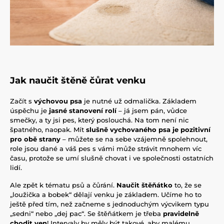
Jak naučit štěně čůrat venku
Začít s
výchovou psa
je nutné už odmalička. Základem
úspěchu je
jasné stanovení rolí
– já jsem pán, vůdce
smečky, a ty jsi pes, který poslouchá. Na tom není nic
špatného, naopak. Mít
slušně vychovaného psa je pozitivní
pro obě strany
– můžete se na sebe vzájemně spolehnout,
role jsou dané a váš pes s vámi může strávit mnohem víc
času, protože se umí slušně chovat i ve společnosti ostatních
lidí.
Ale zpět k tématu psů a čůrání.
Naučit štěňátko
to, že se
„loužička a bobek“ dělají venku je základem. Učíme ho to
ještě před tím, než začneme s jednoduchým výcvikem typu
„sedni“ nebo „dej pac“. Se štěňátkem je třeba
pravidelně
chodit ven
! Intervaly by měly být takové, aby malému