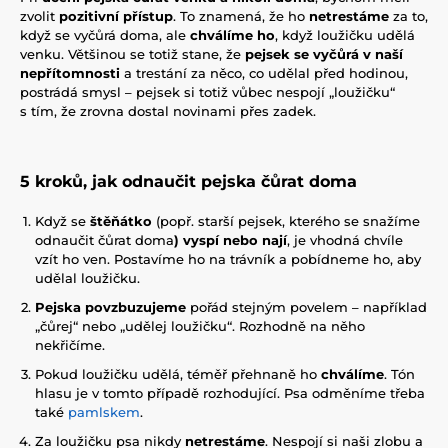
zvolit
pozitivní přístup
. To znamená, že ho
netrestáme
za to,
když se vyčůrá doma, ale
chválíme ho
, když loužičku udělá
venku. Většinou se totiž stane, že
pejsek se vyčůrá v naší
nepřítomnosti
a trestání za něco, co udělal před hodinou,
postrádá smysl – pejsek si totiž vůbec nespojí „loužičku“
s tím, že zrovna dostal novinami přes zadek.
5 kroků, jak odnaučit pejska čůrat doma
Když se
štěňátko
(popř. starší pejsek, kterého se snažíme
odnaučit čůrat doma
) vyspí nebo nají
, je vhodná chvíle
vzít ho ven. Postavíme ho na trávník a pobídneme ho, aby
udělal loužičku.
Pejska povzbuzujeme
pořád stejným povelem – například
„čůrej“ nebo „udělej loužičku“. Rozhodně na něho
nekřičíme.
Pokud loužičku udělá, téměř přehnaně ho
chválíme
. Tón
hlasu je v tomto případě rozhodující. Psa odměníme třeba
také
pamlskem
.
Za loužičku psa nikdy
netrestáme
. Nespojí si naši zlobu a