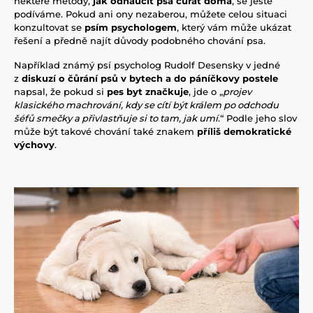
některé metody,
jak odnaučit psa čůrat doma
, se ještě
podíváme. Pokud ani ony nezaberou, můžete celou situaci
konzultovat se
psím psychologem
, který vám může ukázat
řešení a předně najít důvody podobného chování psa.
Například známý psí psycholog Rudolf Desensky v jedné
z
diskuzí o čůrání psů v bytech a do páníčkovy postele
napsal, že pokud si
pes byt značkuje
, jde o „
projev
klasického machrování, kdy se cítí být králem po odchodu
šéfů smečky a přivlastňuje si to tam, jak umí
.“ Podle jeho slov
může být takové chování také znakem
příliš demokratické
výchovy
.