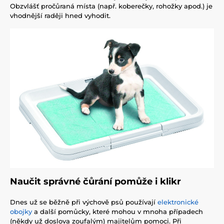
Obzvlášť pročůraná místa (např. koberečky, rohožky apod.) je
vhodnější raději hned vyhodit.
Naučit správné čůrání pomůže i klikr
Dnes už se běžně při výchově psů používají
elektronické
obojky
a další pomůcky, které mohou v mnoha případech
(někdy už doslova zoufalým) majitelům pomoci. Při