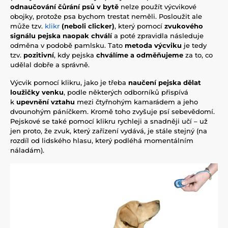
odnaučování čůrání psů v bytě
nelze použít výcvikové
obojky, protože psa bychom trestat neměli. Posloužit ale
může tzv.
klikr
(neboli clicker)
, který pomocí
zvukového
signálu pejska naopak chválí
a poté zpravidla následuje
odměna v podobě pamlsku. Tato
metoda výcviku
je tedy
tzv.
pozitivní
, kdy pejska
chválíme a odměňujeme
za to, co
udělal dobře a správně.
Výcvik pomocí klikru, jako je třeba
naučení pejska dělat
loužičky venku
, podle některých odborníků přispívá
k
upevnění vztahu
mezi čtyřnohým kamarádem a jeho
dvounohým páníčkem. Kromě toho zvyšuje psí sebevědomí.
Pejskové se také pomocí klikru rychleji a snadněji učí – už
jen proto, že zvuk, který zařízení vydává, je stále stejný (na
rozdíl od lidského hlasu, který podléhá momentálním
náladám).