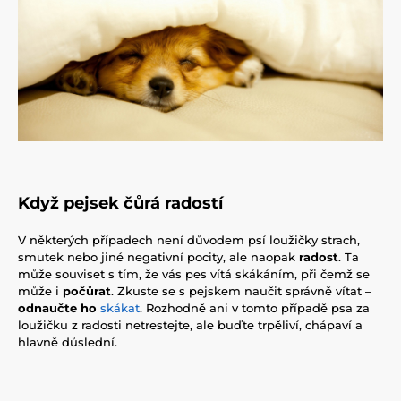
Když pejsek čůrá radostí
V některých případech není důvodem psí loužičky strach,
smutek nebo jiné negativní pocity, ale naopak
radost
. Ta
může souviset s tím, že vás pes vítá skákáním, při čemž se
může i
počůrat
. Zkuste se s pejskem naučit správně vítat –
odnaučte ho
skákat
. Rozhodně ani v tomto případě psa za
loužičku z radosti netrestejte, ale buďte trpěliví, chápaví a
hlavně důslední.