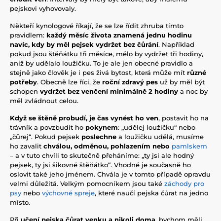
pejskovi vyhovovaly.
Někteří kynologové říkají, že se lze řídit zhruba tímto
pravidlem:
každý měsíc života znamená jednu hodinu
navíc, kdy by měl pejsek vydržet bez čůrání
. Například
pokud jsou štěňátku tři měsíce, mělo by vydržet tři hodiny,
aniž by udělalo loužičku. To je ale jen obecné pravidlo a
stejně jako člověk je i pes živá bytost, která může mít
různé
potřeby
. Obecně lze říci, že
roční zdravý pes
už by měl být
schopen
vydržet bez venčení minimálně 2 hodiny
a noc by
měl zvládnout celou.
Když se štěně probudí, je čas vynést ho ven
, postavit ho na
trávník a povzbudit ho
pokynem
: „udělej loužičku“ nebo
„čůrej“. Pokud pejsek
poslechne
a loužičku udělá, musíme
ho zavalit
chválou, odměnou, pohlazením nebo
pamlskem
– a v tuto chvíli to skutečně přeháníme: „ty jsi ale hodný
pejsek, ty jsi šikovné štěňátko“. Vhodné je současně ho
oslovit také jeho jménem. Chvála je v tomto případě opravdu
velmi důležitá. Velkým pomocníkem jsou také
záchody pro
psy
nebo
výchovné spreje
, které naučí pejska čůrat na jedno
místo.
Při
učení pejska čůrat venku a nikoli doma
, bychom měli