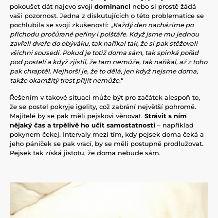
pokoušet dát najevo svoji
dominanci
nebo si prostě žádá
vaši pozornost. Jedna z diskutujících o této problematice se
pochlubila se svojí zkušeností: „
Každý den nacházíme po
příchodu pročůrané peřiny i polštáře. Když jsme mu jednou
zavřeli dveře do obýváku, tak naříkal tak, že si pak stěžovali
všichni sousedi. Pokud je totiž doma sám, tak spinká pořád
pod postelí a když zjistil, že tam nemůže, tak naříkal, až z toho
pak chraptěl. Nejhorší je, že to dělá, jen když nejsme doma,
takže okamžitý trest přijít nemůže
.“
Řešením v takové situaci může být pro začátek alespoň to,
že se postel pokryje igelity, což zabrání největší pohromě.
Majitelé by se pak měli pejskovi věnovat.
Strávit s ním
nějaký čas a trpělivě ho učit samostatnosti
– například
pokynem čekej. Intervaly mezi tím, kdy pejsek doma čeká a
jeho páníček se pak vrací, by se měli postupně prodlužovat.
Pejsek tak získá jistotu, že doma nebude sám.