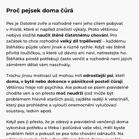
Proč pejsek doma čůrá
Pes je čistotné zvíře a rozhodně není jeho cílem pobývat
v místě, které si napřed znečistí výkaly. Proto většinou
nebývá složité
naučit štěně čistotnému chování
. Pro
začátek to chce rozhodně
velký díl trpělivosti
– každému
štěňátku půjde učení jinak a různě rychle. Když vás štěně
přivítá loužičkou, o které už dávno ani neví, netrestejte ho.
Štěňátka prostě potřebují často venčit a rozhodně není jejich
záměrem dělat vám naschvály.
Trochu jinou motivaci už mohou mít
odrostlejší psi
, kteří
doma, v bytě nebo dokonce v páníčkově posteli čůrají
.
Většinou hraje roli psychika. Ale pokud se psem pravidelně
chodíte ven a on přesto
moč neudrží
(což může být
problémem hlavně starších psů), zajděte raději k veterináři,
který psa prohlédne a vyloučí onemocnění vylučovací
soustavy, ledvin apod.
Když pes (i přesto, že je zdravý a pravidelně venčený) doma
vykonává potřebu a třeba i počůrává vaše věci, měli byste
problém řešit a pokusit se psa toto chování odnaučit. Na