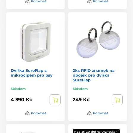
Porovnat
Porovnat
Dvířka SureFlap s
2ks RFID známek na
mikročipem pro psy
obojek pro dvířka
SureFlap
Skladem
Skladem
4 390 Kč
249 Kč
Porovnat
Porovnat
Neplatí 30 dní na vyzkoušení