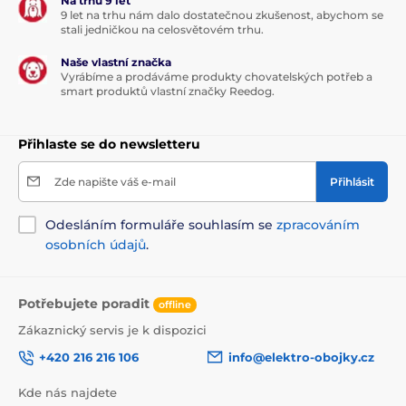
Na trhu 9 let
9 let na trhu nám dalo dostatečnou zkušenost, abychom se
stali jedničkou na celosvětovém trhu.
Naše vlastní značka
Vyrábíme a prodáváme produkty chovatelských potřeb a
smart produktů vlastní značky Reedog.
Přihlaste se do newsletteru
Zde napište váš e-mail
Přihlásit
Odesláním formuláře souhlasím se
zpracováním
osobních údajů
.
Potřebujete poradit
offline
Zákaznický servis je k dispozici
+420 216 216 106
info@elektro-obojky.cz
Kde nás najdete