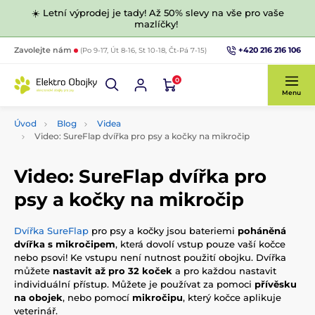
☀️ Letní výprodej je tady! Až 50% slevy na vše pro vaše
mazlíčky!
+420 216 216 106
Zavolejte nám
(Po 9-17, Út 8-16, St 10-18, Čt-Pá 7-15)
0
Menu
Úvod
Blog
Videa
Video: SureFlap dvířka pro psy a kočky na mikročip
Video: SureFlap dvířka pro
psy a kočky na mikročip
Dvířka SureFlap
pro psy a kočky jsou bateriemi
poháněná
dvířka s mikročipem
, která dovolí vstup pouze vaší kočce
nebo psovi! Ke vstupu není nutnost použití obojku. Dvířka
můžete
nastavit až pro 32 koček
a pro každou nastavit
individuální přístup. Můžete je používat za pomoci
přívěsku
na obojek
, nebo pomocí
mikročipu
, který kočce aplikuje
veterinář.