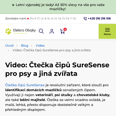
☀️ Letní výprodej je tady! Až 50% slevy na vše pro vaše
mazlíčky!
+420 216 216 106
Zavolejte nám
(Po 9-17, Út 8-16, St 10-18, Čt-Pá 7-15)
0
Menu
Úvod
Blog
Videa
Video: Čtečka čipů SureSense pro psy a jiná zvířata
Video: Čtečka čipů SureSense
pro psy a jiná zvířata
Čtečka čipů SureSense
je revoluční zařízení, které slouží pro
identifikaci domácích mazlíčků
označených čipem.
Využívají ji nejen
veterináři
,
psí útulky
a
chovatelské kluby
,
ale také
běžní majitelé
. Čtečka se velmi snadno ovládá, je
malá, lehká, přesto disponuje dostatečně velkým a
přehledným displejem.