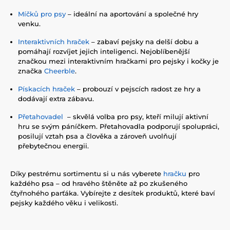
Míčků pro psy
– ideální na aportování a společné hry
venku.
Interaktivních hraček
– zabaví pejsky na delší dobu a
pomáhají rozvíjet jejich inteligenci. Nejoblíbenější
značkou mezi interaktivním hračkami pro pejsky i kočky je
značka
Cheerble
.
Pískacích hraček
– probouzí v pejscích radost ze hry a
dodávají extra zábavu.
Přetahovadel
– skvělá volba pro psy, kteří milují aktivní
hru se svým páníčkem. Přetahovadla podporují spolupráci,
posilují vztah psa a člověka a zároveň uvolňují
přebytečnou energii.
Díky pestrému sortimentu si u nás vyberete
hračku
pro
každého psa – od hravého štěněte až po zkušeného
čtyřnohého parťáka. Vybírejte z desítek produktů, které baví
pejsky každého věku i velikosti.