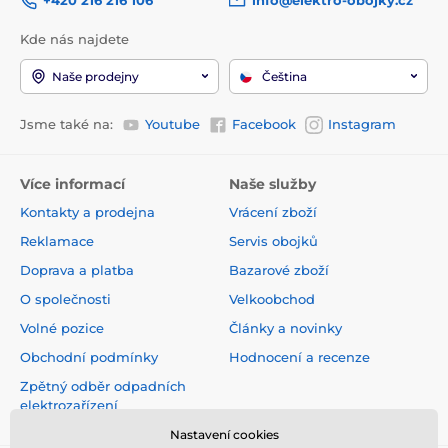
+420 216 216 106
info@elektro-obojky.cz
Kde nás najdete
Naše prodejny
Čeština
Jsme také na:
Youtube
Facebook
Instagram
Více informací
Naše služby
Kontakty a prodejna
Vrácení zboží
Reklamace
Servis obojků
Doprava a platba
Bazarové zboží
O společnosti
Velkoobchod
Volné pozice
Články a novinky
Obchodní podmínky
Hodnocení a recenze
Zpětný odběr odpadních
elektrozařízení
Nastavení cookies