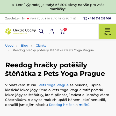
☀️ Letní výprodej je tady! Až 50% slevy na vše pro vaše
mazlíčky!
+420 216 216 106
Zavolejte nám
(Po 9-17, Út 8-16, St 10-18, Čt-Pá 7-15)
0
Menu
Úvod
Blog
Články
Reedog hračky potěšily štěňátka z Pets Yoga Prague
Reedog hračky potěšily
štěňátka z Pets Yoga Prague
V pražském studiu
Pets Yoga Prague
se nekonají úplně
klasické lekce jógy. Studio Pets Yoga Prague totiž pořádá
lekce jógy se štěňátky, která přinášejí radost a úsměvy všem
účastníkům. A aby se malí chlupáči během lekcí nenudili,
doručili jsme jim zásobu
Reedog hraček
a
míčků
.