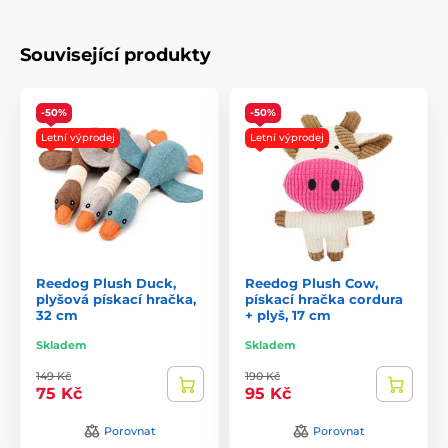
Související produkty
-50%
-50%
Letní výprodej
Letní výprodej
Reedog Plush Duck,
Reedog Plush Cow,
plyšová pískací hračka,
pískací hračka cordura
32 cm
+ plyš, 17 cm
Skladem
Skladem
149 Kč
190 Kč
75 Kč
95 Kč
Porovnat
Porovnat