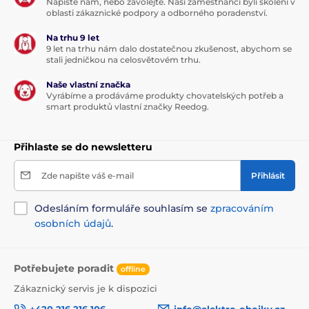
Napište nám, nebo zavolejte. Naši zaměstnanci byli školeni v
oblasti zákaznické podpory a odborného poradenství.
Na trhu 9 let
9 let na trhu nám dalo dostatečnou zkušenost, abychom se
stali jedničkou na celosvětovém trhu.
Naše vlastní značka
Vyrábíme a prodáváme produkty chovatelských potřeb a
smart produktů vlastní značky Reedog.
Přihlaste se do newsletteru
Zde napište váš e-mail
Přihlásit
Odesláním formuláře souhlasím se
zpracováním
osobních údajů
.
Potřebujete poradit
offline
Zákaznický servis je k dispozici