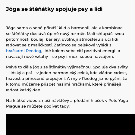
Jóga se štěňátky spojuje psy a lidi
Jóga sama o sobě přináší klid a harmonii, ale v kombinaci
se štěňátky dostává úplně nový rozměr. Malí chlupáči svou
přítomností bourají bariéry, uvolňují atmosféru a učí lidi
radovat se z maličkostí. Zatímco se pejskové vyřádí s
hračkami Reedog
, lidé kolem sebe cítí pozitivní energii a
navazují nové vztahy – se psy i mezi sebou navzájem.
Právě to dělá jógu se štěňátky výjimečnou. Spojuje dva světy
– lidský a psí – v jeden harmonický celek, kde vládne radost,
hravost a přirozené propojení. A my v Reedog jsme pyšní, že
k tomu můžeme přispět našimi hračkami, které přinášejí
radost každý den.
Na krátké video z naší návštěvy a předání hraček v Pets Yoga
Prague se můžete podívat tady: