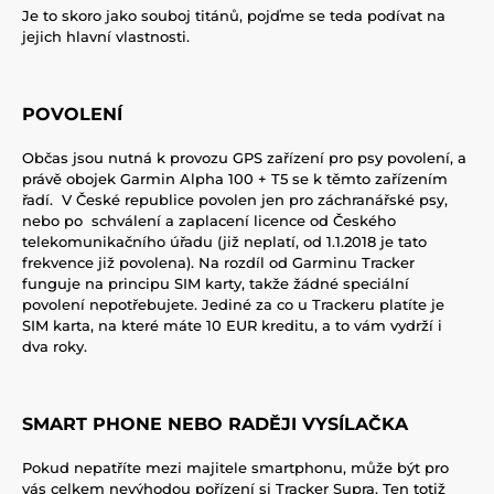
Je to skoro jako souboj titánů, pojďme se teda podívat na
jejich hlavní vlastnosti.
POVOLENÍ
Občas jsou nutná k provozu GPS zařízení pro psy povolení, a
právě obojek Garmin Alpha 100 + T5 se k těmto zařízením
řadí. V České republice povolen jen pro záchranářské psy,
nebo po schválení a zaplacení licence od Českého
telekomunikačního úřadu (již neplatí, od 1.1.2018 je tato
frekvence již povolena). Na rozdíl od Garminu Tracker
funguje na principu SIM karty, takže žádné speciální
povolení nepotřebujete. Jediné za co u Trackeru platíte je
SIM karta, na které máte 10 EUR kreditu, a to vám vydrží i
dva roky.
SMART PHONE NEBO RADĚJI VYSÍLAČKA
Pokud nepatříte mezi majitele smartphonu, může být pro
vás celkem nevýhodou pořízení si Tracker Supra. Ten totiž