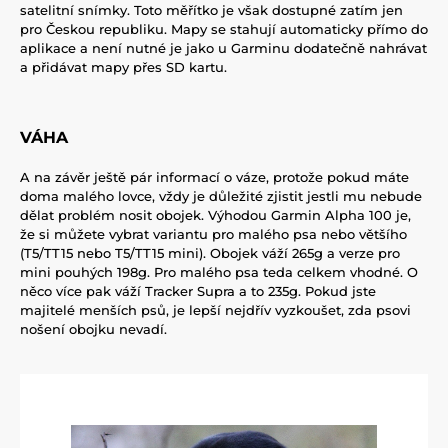
satelitní snímky. Toto měřítko je však dostupné zatím jen
pro Českou republiku. Mapy se stahují automaticky přímo do
aplikace a není nutné je jako u Garminu dodatečně nahrávat
a přidávat mapy přes SD kartu.
VÁHA
A na závěr ještě pár informací o váze, protože pokud máte
doma malého lovce, vždy je důležité zjistit jestli mu nebude
dělat problém nosit obojek. Výhodou Garmin Alpha 100 je,
že si můžete vybrat variantu pro malého psa nebo většího
(T5/TT15 nebo T5/TT15 mini). Obojek váží 265g a verze pro
mini pouhých 198g. Pro malého psa teda celkem vhodné. O
něco více pak váží Tracker Supra a to 235g. Pokud jste
majitelé menších psů, je lepší nejdřív vyzkoušet, zda psovi
nošení obojku nevadí.