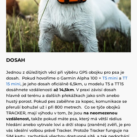
DOSAH
Jednou z důležitých věcí při výběru GPS obojku pro psa je
dosah. Pokud hovoříme o Garmin Alpha 100 +
T5 mini
a
TT
15 mini
, je jeho dosah oficiálně 6,5km, u modelu T5 a TT15
dosáhnete vzdálenosti
až 14,5km
. V praxi závisí dosah
hlavně od terénu a dalších překážkach jako sníh anebo
hustý porost. Pokud pes zaběhne za kopec, komunikace se
přeruší bohužel už i při 800 metrech. Co se týče obojků
TRACKER, mají výhodu v tom, že jsou
na neomezenou
vzdálenost,
takže pokud máte psa, který má větší rádius
hledání anebo vytrvale loví a drží stopu (zraněné) zvěři, je pro
vás ideální volbou právě Tracker. Protože Tracker funguje na
SIM kartu, zachytává všechny dostupné sítě, a tak nedochází