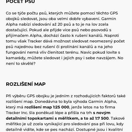
POČET PSŮ
Co se týče počtu psů, kterých můžete pomocí těchto GPS
obojků sledovat, jsou oba velmi dobře vybavení. Garmin
Alpha nabízí sledování až 20 psů a to je na lov zcela
dostačující. Pokud ale přijde více psů nebo psovodů s
přijímačem Alpha, dochází často k rušení kanálů. Naproti
tomu však Tracker dává možnost sledovat neomezený počet
psů najednou bez rušení či prolínání kanálů a na jeho
fungování nemá vliv členitost terénu. Navíc pokud lovíte s
kamarády, můžete sledovat i jejich psy i sebe navzájem. No
není to skvělé?
ROZLIŠENÍ MAP
Při výběru GPS obojku je jedním z rozhodujících faktorů také
rozlišení map. Donedávna to byla výhoda Garmin Alpha,
který má
rozlišení map 1:25 000
, jenže letos na to firma
Tracker Inc. šla poněkud lépe a přišla na trh
s novým
detailními topokartami s měřítkem, a to až 1:7 500
. Takové
měřítko je už zcela vynikající pro sledování psa při lovu, kdy
detailně vidíte, kde se pes nachází. Dostupné jsou i kvalitní