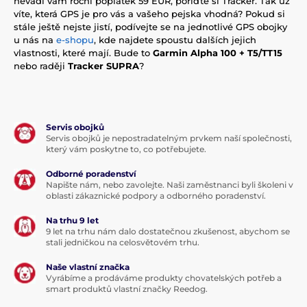
nevadí vám roční poplatek 59 EUR, pořiďte si Tracker. Tak už
víte, která GPS je pro vás a vašeho pejska vhodná? Pokud si
stále ještě nejste jistí, podívejte se na jednotlivé GPS obojky
u nás na
e-shopu
, kde najdete spoustu dalších jejich
vlastnosti, které mají. Bude to
Garmin Alpha 100 + T5/TT15
nebo raději
Tracker SUPRA
?
Servis obojků
Servis obojků je nepostradatelným prvkem naší společnosti,
který vám poskytne to, co potřebujete.
Odborné poradenství
Napište nám, nebo zavolejte. Naši zaměstnanci byli školeni v
oblasti zákaznické podpory a odborného poradenství.
Na trhu 9 let
9 let na trhu nám dalo dostatečnou zkušenost, abychom se
stali jedničkou na celosvětovém trhu.
Naše vlastní značka
Vyrábíme a prodáváme produkty chovatelských potřeb a
smart produktů vlastní značky Reedog.