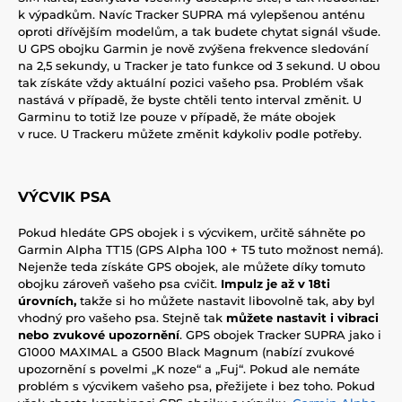
k výpadkům. Navíc Tracker SUPRA má vylepšenou anténu
oproti dřívějším modelům, a tak budete chytat signál všude.
U GPS obojku Garmin je nově zvýšena frekvence sledování
na 2,5 sekundy, u Tracker je tato funkce od 3 sekund. U obou
tak získáte vždy aktuální pozici vašeho psa. Problém však
nastává v případě, že byste chtěli tento interval změnit. U
Garminu to totiž lze pouze v případě, že máte obojek
v ruce. U Trackeru můžete změnit kdykoliv podle potřeby.
VÝCVIK PSA
Pokud hledáte GPS obojek i s výcvikem, určitě sáhněte po
Garmin Alpha TT15 (GPS Alpha 100 + T5 tuto možnost nemá).
Nejenže teda získáte GPS obojek, ale můžete díky tomuto
obojku zároveň vašeho psa cvičit.
Impulz je až v 18ti
úrovních,
takže si ho můžete nastavit libovolně tak, aby byl
vhodný pro vašeho psa. Stejně tak
můžete nastavit i vibraci
nebo zvukové upozornění
. GPS obojek Tracker SUPRA jako i
G1000 MAXIMAL a G500 Black Magnum (nabízí zvukové
upozornění s povelmi „K noze“ a „Fuj“. Pokud ale nemáte
problém s výcvikem vašeho psa, přežijete i bez toho. Pokud