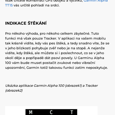
však chcete kombinaci GPS obojku a výcviku,
Garmin Alpha
TT15
vás určitě pohladí na srdci.
INDIKACE ŠTĚKÁNÍ
Pro někoho výhoda, pro někoho celkem zbytečné. Tuto
funkci má však pouze Tracker. V aplikaci na vašem mobilu
tak krásně vidíte, kdy vás pes štěká, a tedy snadno víte, že se
v jeho blízkosti pohybuje zvěř nebo je na stopě. A nejenže
vidíte, kdy štěká, ale můžete si i poslechnout, co se v jeho
okolí děje a popřípadě dát psovi povely. U Garminu Alpha
100 vám bude muset postačit zvukové nebo vibrační
upozornění, Garmin totiž takovou funkci zatím neposkytuje.
Ukázka aplikace Garmin Alpha 100 (obrazek1) a Tracker
(obrazek2)