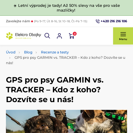
☀️ Letní výprodej je tady! Až 50% slevy na vše pro vaše
mazlíčky!
+420 216 216 106
Zavolejte nám
(Po 9-17, Út 8-16, St 10-18, Čt-Pá 7-15)
0
Menu
Úvod
Blog
Recenze a testy
GPS pro psy GARMIN vs. TRACKER – Kdo z koho? Dozvíte se u
nás!
GPS pro psy GARMIN vs.
TRACKER – Kdo z koho?
Dozvíte se u nás!