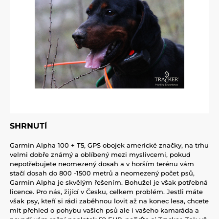
SHRNUTÍ
Garmin Alpha 100 + T5, GPS obojek americké značky, na trhu
velmi dobře známý a oblíbený mezi myslivcemi, pokud
nepotřebujete neomezený dosah a v horším terénu vám
stačí dosah do 800 -1500 metrů a neomezený počet psů,
Garmin Alpha je skvělým řešením. Bohužel je však potřebná
licence. Pro nás, žijící v Česku, celkem problém. Jestli máte
však psy, kteří si rádi zaběhnou lovit až na konec lesa, chcete
mít přehled o pohybu vašich psů ale i vašeho kamaráda a