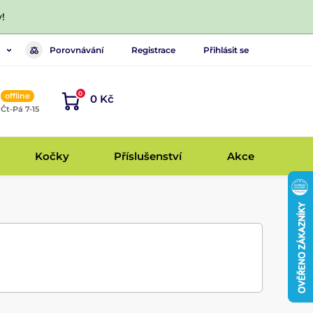
!
Porovnávání
Registrace
Přihlásit se
0
offline
0 Kč
, Čt-Pá 7-15
Kočky
Příslušenství
Akce