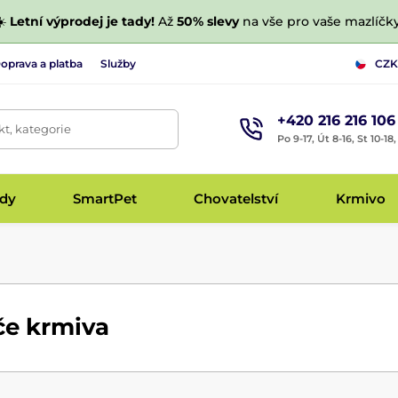
☀️
Letní výprodej je tady!
Až
50% slevy
na vše pro vaše mazlíčky
oprava a platba
Služby
CZK
+420 216 216 106
t, kategorie
Po 9-17, Út 8-16, St 10-18
udy
SmartPet
Chovatelství
Krmivo
e krmiva