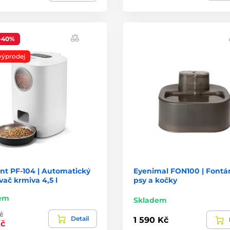
-40%
výprodej
nt PF-104 | Automatický
Eyenimal FON100 | Fontá
ač krmiva 4,5 l
psy a kočky
em
Skladem
č
Detail
1 590 Kč
č