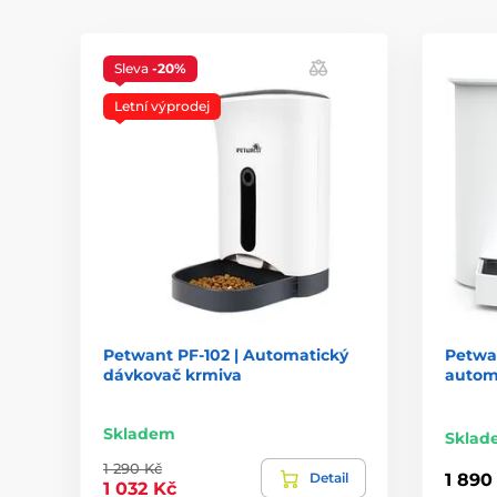
Sleva
-20%
Letní výprodej
Petwant PF-102 | Automatický
Petwan
dávkovač krmiva
autom
Skladem
Sklad
1 290 Kč
Detail
1 890
1 032 Kč