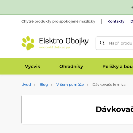
Chytré produkty pro spokojené mazlíčky
Kontakty
D
Např. produk
Výcvik
Ohradníky
Pelíšky a bo
Úvod
Blog
V čem pomůže
Dávkovače krmiva
Dávkovač