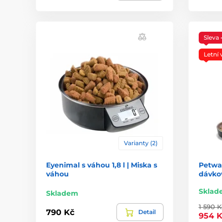
Sleva
Letní 
Varianty (2)
Eyenimal s váhou 1,8 l | Miska s
Petwa
váhou
dávkov
Sklad
Skladem
1 590 K
790 Kč
Detail
954 K