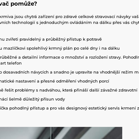
vač pomůže?
rmiva jsou chytrá zařízení pro zdravé celkové stravovací návyky vaš
ivních technologií s jednoduchým ovládáním na dálku přes vás
 zvířeti pravidelný a průběžný přístup k potravě
 mazlíčkovi spolehlivý krmný plán po celé dny i na dálku
ůběžné a detailní informace o množství a rozložení stravy. Pohodl
art telefon
o dosavadních návycích a snadno je upravíte na vhodnější režim m
tické nastavení a přesné odměření vhodných porcí
 řešit problémy s nadváhou, která přináší další závažné zdravotn
mácí šelmě důležitý přísun vody
čka pohodlný přístup a pro vás designový estetický servis krmení z