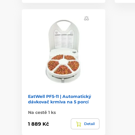
EatWell PF5-11 | Automatický
dávkovač krmiva na 5 porcí
Na cestě 1 ks
1 889 Kč
Detail