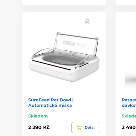
SureFeed Pet Bowl |
Patpet
Automatická miska
dávko
Skladem
Sklad
2 290 Kč
2 490
Detail