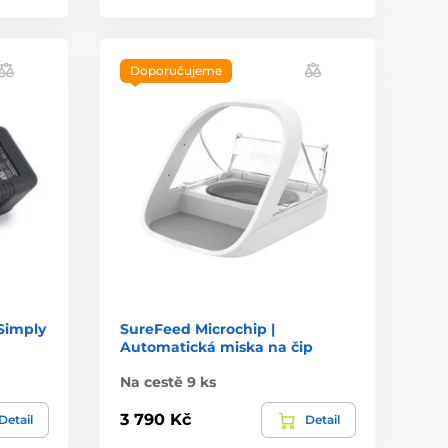
Doporučujeme
Simply
SureFeed Microchip |
Automatická miska na čip
Na cestě 9 ks
3 790 Kč
Detail
Detail