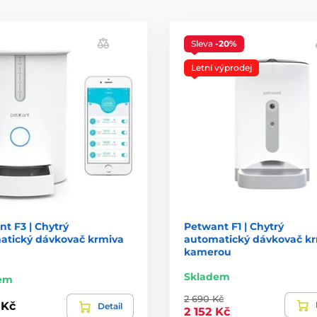
Sleva
-20%
Letní výprodej
t F3 | Chytrý
Petwant F1 | Chytrý
atický dávkovač krmiva
automatický dávkovač kr
kamerou
Skladem
em
2 690 Kč
 Kč
Detail
2 152 Kč