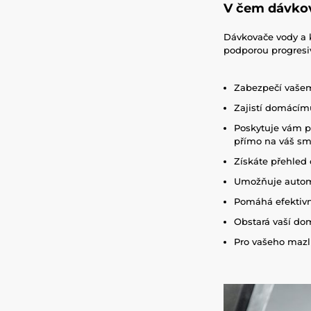
V čem dávko
Dávkovače vody a k
podporou progres
Zabezpečí vašemu
Zajistí domácímu
Poskytuje vám pr
přímo na váš sm
Získáte přehled 
Umožňuje automa
Pomáhá efektivně
Obstará vaší do
Pro vašeho mazlí