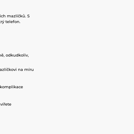
ich mazlíčků. S
 chytrý telefon.
ně, odkudkoliv,
azlíčkovi na míru
í komplikace
vířete