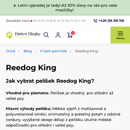
☀️ Letní výprodej je tady! Až 50% slevy na vše pro vaše
mazlíčky!
+420 216 216 106
Zavolejte nám
(Po 9-17, Út 8-16, St 10-18, Čt-Pá 7-15)
0
Menu
Úvod
Blog
V čem pomůže
Reedog King
Reedog King
Jak vybrat pelíšek Reedog King?
Vhodné pro plemeno
: Pelíšek je vhodný pro střední až
velké psy
Hlavní výhody pelíšku:
Měkká výplň z molitanové a
polyuretanové směsi, snímatelný a pratelný potah z odolné
cordury, vyvýšené okraje dělají z pelíšku útulné měkké
odpočívadlo pro střední i velké psy,