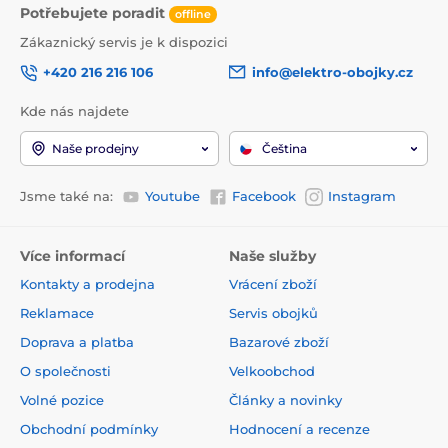
Potřebujete poradit
offline
Zákaznický servis je k dispozici
+420 216 216 106
info@elektro-obojky.cz
Kde nás najdete
Naše prodejny
Čeština
Jsme také na:
Youtube
Facebook
Instagram
Více informací
Naše služby
Kontakty a prodejna
Vrácení zboží
Reklamace
Servis obojků
Doprava a platba
Bazarové zboží
O společnosti
Velkoobchod
Volné pozice
Články a novinky
Obchodní podmínky
Hodnocení a recenze